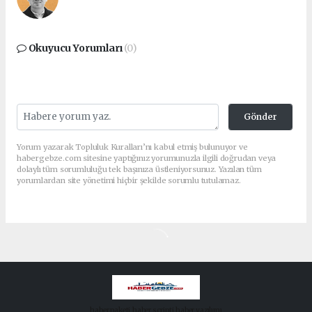
Okuyucu Yorumları
(0)
Gönder
Yorum yazarak Topluluk Kuralları’nı kabul etmiş bulunuyor ve
habergebze.com sitesine yaptığınız yorumunuzla ilgili doğrudan veya
dolaylı tüm sorumluluğu tek başınıza üstleniyorsunuz. Yazılan tüm
yorumlardan site yönetimi hiçbir şekilde sorumlu tutulamaz.
haber paketi
haber scripti
haber yazılımı