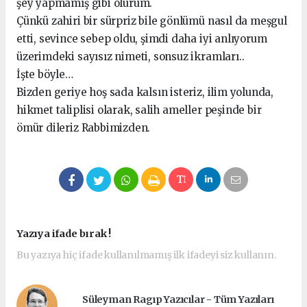
şey yapmamış gibi olurum.
Çünkü zahiri bir sürpriz bile gönlümü nasıl da meşgul
etti, sevince sebep oldu, şimdi daha iyi anlıyorum
üzerimdeki sayısız nimeti, sonsuz ikramları..
İşte böyle…
Bizden geriye hoş sada kalsın isteriz, ilim yolunda,
hikmet taliplisi olarak, salih ameller peşinde bir
ömür dileriz Rabbimizden.
Yazıya ifade bırak !
Bu yazıya hiç ifade kullanılmamış ilk ifadeyi siz kullanın.
Süleyman Ragıp Yazıcılar - Tüm Yazıları