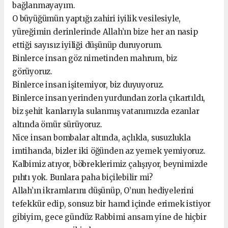
bağlanmayayım.
O büyüğümün yaptığı zahiri iyilik vesilesiyle,
yüreğimin derinlerinde Allah’ın bize her an nasip
ettiği sayısız iyiliği düşünüp duruyorum.
Binlerce insan göz nimetinden mahrum, biz
görüyoruz.
Binlerce insan işitemiyor, biz duyuyoruz.
Binlerce insan yerinden yurdundan zorla çıkartıldı,
biz şehit kanlarıyla sulanmış vatanımızda ezanlar
altında ömür sürüyoruz.
Nice insan bombalar altında, açlıkla, susuzlukla
imtihanda, bizler iki öğünden az yemek yemiyoruz.
Kalbimiz atıyor, böbreklerimiz çalışıyor, beynimizde
pıhtı yok. Bunlara paha biçilebilir mi?
Allah’ın ikramlarını düşünüp, O’nun hediyelerini
tefekkür edip, sonsuz bir hamd içinde erimek istiyor
gibiyim, gece gündüz Rabbimi ansam yine de hiçbir