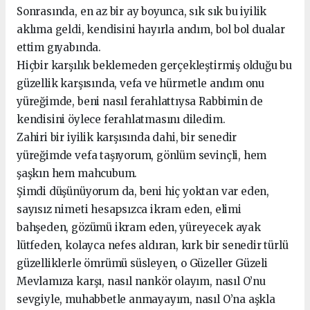
Sonrasında, en az bir ay boyunca, sık sık bu iyilik
aklıma geldi, kendisini hayırla andım, bol bol dualar
ettim gıyabında.
Hiçbir karşılık beklemeden gerçekleştirmiş olduğu bu
güzellik karşısında, vefa ve hürmetle andım onu
yüreğimde, beni nasıl ferahlattıysa Rabbimin de
kendisini öylece ferahlatmasını diledim.
Zahiri bir iyilik karşısında dahi, bir senedir
yüreğimde vefa taşıyorum, gönlüm sevinçli, hem
şaşkın hem mahcubum.
Şimdi düşünüyorum da, beni hiç yoktan var eden,
sayısız nimeti hesapsızca ikram eden, elimi
bahşeden, gözümü ikram eden, yüreyecek ayak
lütfeden, kolayca nefes aldıran, kırk bir senedir türlü
güzelliklerle ömrümü süsleyen, o Güzeller Güzeli
Mevlamıza karşı, nasıl nankör olayım, nasıl O’nu
sevgiyle, muhabbetle anmayayım, nasıl O’na aşkla