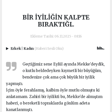
BİR İYİLİĞİN KALPTE
BIRAKTIĞI..
Ekleme Tarihi: 06.11.2025 - 08:16
Erkek
|
Kadın
(Haberi Sesli Oku)
Geçtiğimiz sene Eylül ayında Mekke’deydik,
o kutlu beldedeyken kıymetli bir büyüğüm,
bendenize çok ama çok büyük bir iyilik
yapmıştı.
İçim öyle ferahlamış, kalbim öyle mutlu olmuştu ki
anlatamam. Zahiri bir iyilikti bu, Mekke’de almıştım
haberi, o bereketli topraklarda gönlüm adeta
kanatlanmıştı.