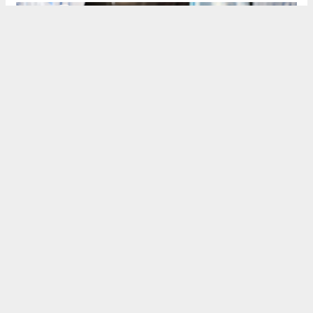
Kocaeli'de yaz akşamlarına 'ritim' kattılar
Mahallelerde Açık Hava Sinema Keyfi 18 Ağustos’ta
Başlıyor