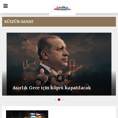
KÜLTÜR-SANAT
Asırlık Gece için köprü kapatılacak