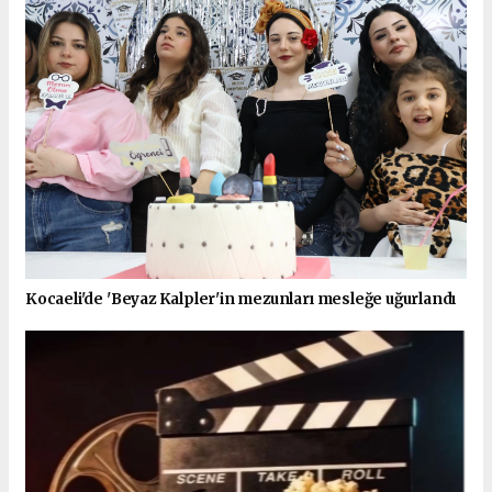
Kocaeli'de 'Beyaz Kalpler'in mezunları mesleğe uğurlandı