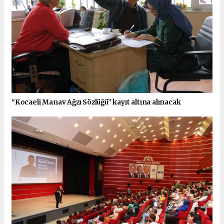
“Kocaeli Manav Ağzı Sözlüğü” kayıt altına alınacak