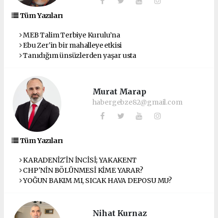
Tüm Yazıları
MEB Talim Terbiye Kurulu’na
Ebu Zer'in bir mahalleye etkisi
Tanıdığım ünsüzlerden yaşar usta
Murat Marap
habergebze82@gmail.com
Tüm Yazıları
KARADENİZ'İN İNCİSİ; YAKAKENT
CHP'NİN BÖLÜNMESİ KİME YARAR?
YOĞUN BAKIM MI, SICAK HAVA DEPOSU MU?
Nihat Kurnaz