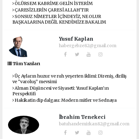
ÖLÜRSEM KABRİME GELİN İSTERİM
ÇARESİZLERİN ÇARESİ ALLAH'TIR
SONSUZ NİMETLER İÇİNDEYİZ, NE OLUR
BAŞKALARINA DEĞİL KENDİMİZE BAKALIM
Yusuf Kaplan
habergebze82@gmail.com
Tüm Yazıları
Üç Ayların huzur ve ruh yeşerten iklimi: Direniş, diriliş
ve “varoluş” mevsimi
Alman Düşüncesi ve Siyaseti: Yusuf Kaplan’ın
Perspektifi
Hakikatin dip dalgası: Modern mitler ve Sednaya
İbrahim Tenekeci
batuhandemirkan82@gmail.com