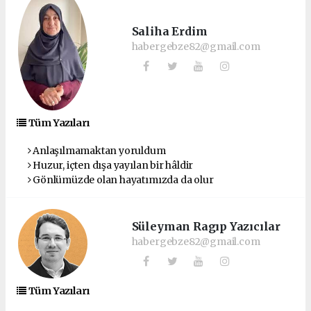
Saliha Erdim
habergebze82@gmail.com
Tüm Yazıları
Anlaşılmamaktan yoruldum
Huzur, içten dışa yayılan bir hâldir
Gönlümüzde olan hayatımızda da olur
Süleyman Ragıp Yazıcılar
habergebze82@gmail.com
Tüm Yazıları