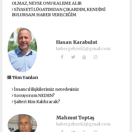
OLMAZ, NEYSE ONU KALEME ALIR
SİYASETİ LÜGATIMDAN ÇIKARDIM, KENDİMİ
BULURSAM HABER VERECEĞİM
Hasan Karabulut
habergebze82@gmail.com
Tüm Yazıları
İnsancıl ilişkilerimiz neredesiniz
Soruyorum NEDEN?
Şalteri Kim Kaldıracak?
Mahmut Toptaş
habergebze82@gmail.com