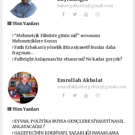
habergebze82@gmail.com
Tüm Yazıları
“Mehmetçik Filistin’e gitsin mi?” sorusunu
Mehmetçiklere Sorun
Fatih Erbakan’a yönelik iftira siyaseti! Bunlar daha
fragman…
Fulbright Anlaşması bir efsane mi? Ne kadar gerçek?
Emrullah Akbulat
emrullahhabergebze@gmail.com
Tüm Yazıları
EYVAH, POLİTİKA BUYSA GENÇLERE SİYASETİ NASIL
ANLATACAĞIZ ?
GAZETECİNİN EDEBİYATI, YAZARLIĞI ISMARLAMA