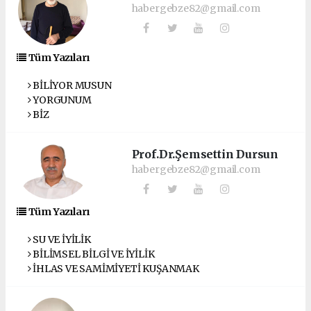
habergebze82@gmail.com
Tüm Yazıları
BİLİYOR MUSUN
YORGUNUM
BİZ
Prof.Dr.Şemsettin Dursun
habergebze82@gmail.com
Tüm Yazıları
SU VE İYİLİK
BİLİMSEL BİLGİ VE İYİLİK
İHLAS VE SAMİMİYETİ KUŞANMAK