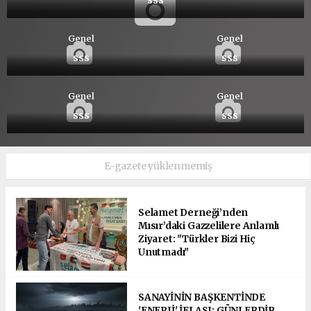
Genel
Genel
sss
sss
Genel
Genel
sss
sss
E-gazete yüklenmemiş
Selamet Derneği’nden
Mısır’daki Gazzelilere Anlamlı
Ziyaret: "Türkler Bizi Hiç
Unutmadı"
SANAYİNİN BAŞKENTİNDE
'ENERJİ' İFLASI: GÜNLERDİR