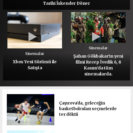
Tarihi İskender Döner
Sinemalar
Sinemalar
Şahan Gökbakar'ın yeni
Xbox Yeni Sürümü ile
filmi Recep İvedik 6, 8
Satışta
Kasım'da tüm
sinemalarda.
Çayırova’da, geleceğin
basketbolcuları seçmelerde
ter döktü