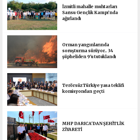
İzmitli mahalle muhtarları
Sarısu Gençlik Kampı’nda
ağırlandı
Orman yangınlarında
soruşturma sürüyor.. 34
şüpheliden 9'u tutuklandı
Terörsüz Türkiye yasa teklifi
komisyondan geçti
MHP DARICA'DAN ŞEHİTLİK
ZİYARETİ