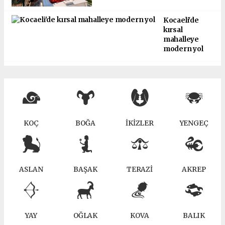
Kocaeli'de
kırsal
mahalleye
modern yol
KOÇ
BOĞA
İKİZLER
YENGEÇ
ASLAN
BAŞAK
TERAZİ
AKREP
YAY
OĞLAK
KOVA
BALIK