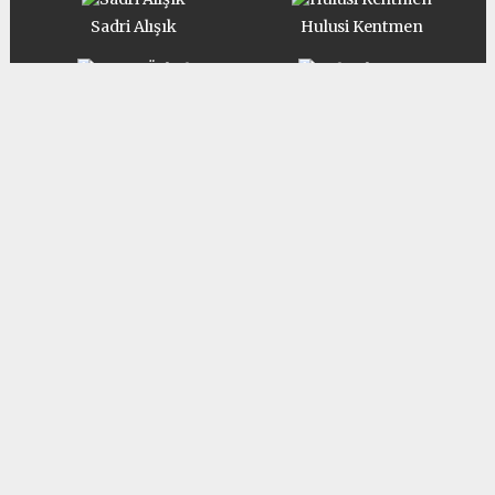
Sadri Alışık
Hulusi Kentmen
Münir Özkul
Halit Akçatepe