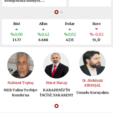
soruşturma sürüyor.....
Bist
Altın
Dolar
Euro
%0,00
%0,42
%0,02
%-0,02
13.77
6.688
47,71
55,17
Dr. Abdulaziz
Mahmut Toptaş
Murat Marap
KIRANŞAL
A
MEB Talim Terbiye
KARADENİZ'İN
Umudu Koruyalım
E
Kurulu’na
İNCİSİ; YAKAKENT