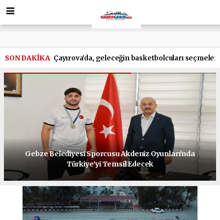
SON DAKİKA
Çayırova’da, geleceğin basketbolcuları seçmeler
Gebze Belediyesi Sporcusu Akdeniz Oyunları'nda
Türkiye'yi Temsil Edecek