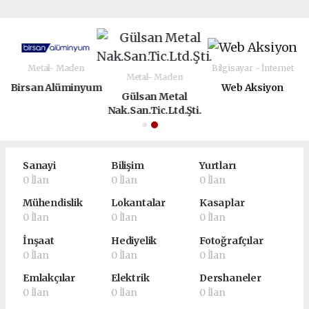
Metal- Maden
Bilgisayar - İnternet
Metal- Maden
Birsan Alüminyum
Web Aksiyon
Gülsan Metal
Nak.San.Tic.Ltd.Şti.
Sanayi
Bilişim
Yurtları
0 İlan
0 İlan
0 İlan
Mühendislik
Lokantalar
Kasaplar
0 İlan
0 İlan
0 İlan
İnşaat
Hediyelik
Fotoğrafçılar
0 İlan
0 İlan
0 İlan
Emlakçılar
Elektrik
Dershaneler
0 İlan
0 İlan
0 İlan