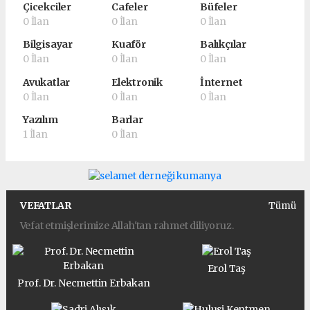
Çicekciler
Cafeler
Büfeler
0 İlan
0 İlan
0 İlan
Bilgisayar
Kuaför
Balıkçılar
0 İlan
0 İlan
0 İlan
Avukatlar
Elektronik
İnternet
0 İlan
0 İlan
0 İlan
Yazılım
Barlar
1 İlan
0 İlan
VEFATLAR
Tümü
Vefat etmişlerimize Allah'tan rahmet diliyoruz.
Erol Taş
Prof. Dr. Necmettin Erbakan