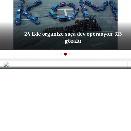
24 ilde organize suça dev operasyon: 313
gözaltı
İnsanlar bıkmıştı! 0850’li numaralara operasyon