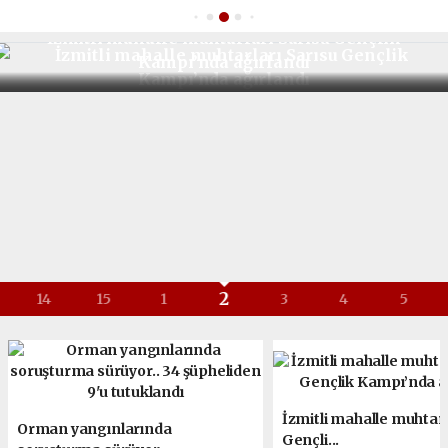
İzmitli mahalle muhtarları Sarısu Gençlik
Kampı’nda ağırlandı
2
14
15
1
3
4
5
İzmitli mahalle muhtarl
Orman yangınlarında
Gençli...