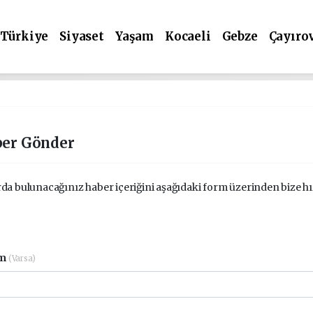
Türkiye
Siyaset
Yaşam
Kocaeli
Gebze
Çayıro
er Gönder
da bulunacağınız haber içeriğini aşağıdaki form üzerinden bize hızl
im
(Varsa)