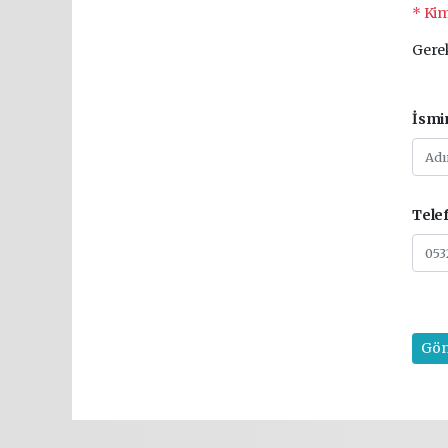
* Kim
Gerek
İsmi
Tele
Gön