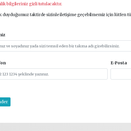
lik bilgileriniz gizli tutulacaktır.
 duyduğumuz taktirde sizinle iletişime geçebilmemiz için lütfen tü
niz
fon
E-Posta
der