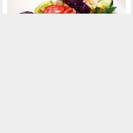
Ustasından kebap nasıl yapılır ?
Kokoreççi Upload Video