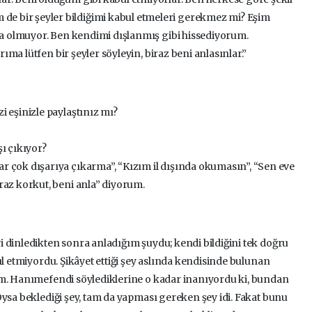
de bir şeyler bildiğimi kabul etmeleri gerekmez mi? Eşim
 olmuyor. Ben kendimi dışlanmış gibi hissediyorum.
ma lütfen bir şeyler söyleyin, biraz beni anlasınlar.”
 eşinizle paylaştınız mı?
şı çıkıyor?
r çok dışarıya çıkarma”, “Kızım il dışında okumasın”, “Sen eve
raz korkut, beni anla” diyorum.
 dinledikten sonra anladığım şuydu; kendi bildiğini tek doğru
ul etmiyordu. Şikâyet ettiği şey aslında kendisinde bulunan
üm. Hanımefendi söylediklerine o kadar inanıyordu ki, bundan
Oysa beklediği şey, tam da yapması gereken şey idi. Fakat bunu