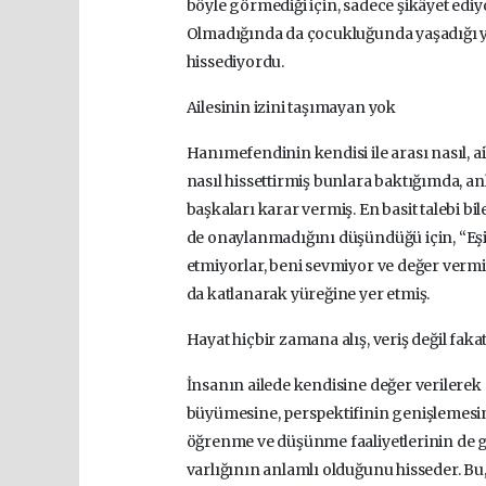
böyle görmediği için, sadece şikâyet edi
Olmadığında da çocukluğunda yaşadığı yo
hissediyordu.
Ailesinin izini taşımayan yok
Hanımefendinin kendisi ile arası nasıl, ai
nasıl hissettirmiş bunlara baktığımda, a
başkaları karar vermiş. En basit talebi bi
de onaylanmadığını düşündüğü için, “Eşi
etmiyorlar, beni sevmiyor ve değer vermi
da katlanarak yüreğine yer etmiş.
Hayat hiçbir zamana alış, veriş değil fakat 
İnsanın ailede kendisine değer verilerek ö
büyümesine, perspektifinin genişlemesin
öğrenme ve düşünme faaliyetlerinin de 
varlığının anlamlı olduğunu hisseder. Bu