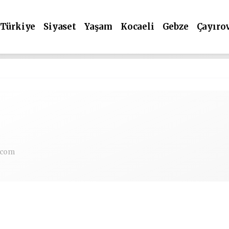
Türkiye
Siyaset
Yaşam
Kocaeli
Gebze
Çayıro
.com