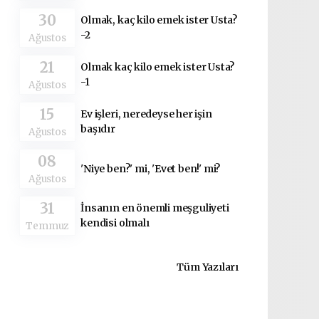
30
Olmak, kaç kilo emek ister Usta?
-2
Ağustos
21
Olmak kaç kilo emek ister Usta?
-1
Ağustos
15
Ev işleri, neredeyse her işin
başıdır
Ağustos
08
'Niye ben?' mi, 'Evet ben!' mi?
Ağustos
31
İnsanın en önemli meşguliyeti
kendisi olmalı
Temmuz
Tüm Yazıları