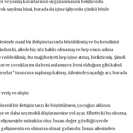
yor ve yanlış kararlarının uygulanmasını bekliyordu.
k sayılma hissi, burada da içine işliyordu çünkü böyle
lesinde nasıl bir iletişim tarzıyla büyütülmüş ve bu kendisini
nladım ki, ailede hiç söz hakkı olmamış ve hep onun adına
le reddedilmiş. Bu mağduriyeti hep içine atmış, biriktirmiş. Şimdi
m ve çocuklarım da beni anlamıyor, beni olduğum gibi kabul
yorlar” inancına saplanıp kalmış. Ailesinde yaşadığı acı, burada
veriş ve alıştır
zenli bir iletişim tarzı ile büyütülmesi, çocuğun aklının
e ve daha seçenekli düşünmesine yol açar. Elbette ki bu okuma,
gelişmesiyle mümkün olur. İnsan değer gördüğü yerde
, gelişmenin en olmazsa olmaz gıdasıdır. İnsan ailesinden