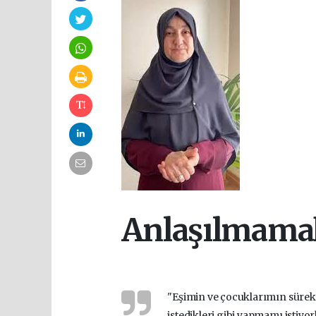
Anlaşılmama
"Eşimin ve çocuklarımın sürekl
istedikleri gibi yapmamı istiyo