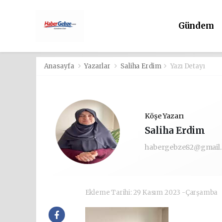
Gündem
Anasayfa
Yazarlar
Saliha Erdim
Yazı Detayı
Köşe Yazarı
Saliha Erdim
habergebze82@gmail
Ekleme Tarihi: 29 Kasım 2023 -Çarşamba