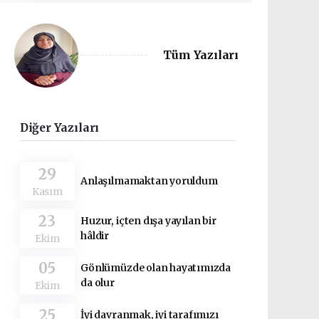
Tüm Yazıları
Diğer Yazıları
29
Anlaşılmamaktan yoruldum
Kasım
23
Huzur, içten dışa yayılan bir
hâldir
Ekim
05
Gönlümüzde olan hayatımızda
da olur
Ekim
25
İyi davranmak, iyi tarafımızı