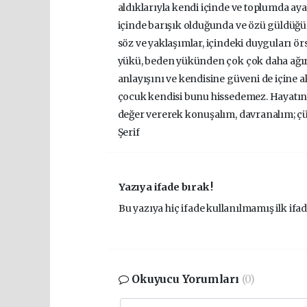
aldıklarıyla kendi içinde ve toplumda aya
içinde barışık olduğunda ve özü güldüğün
söz ve yaklaşımlar, içindeki duyguları örs
yükü, beden yükünden çok çok daha ağırdır.
anlayışını ve kendisine güveni de içine
çocuk kendisi bunu hissedemez. Hayatın
değer vererek konuşalım, davranalım; çün
Şerif
Yazıya ifade bırak !
Bu yazıya hiç ifade kullanılmamış ilk ifad
Okuyucu Yorumları
(0)