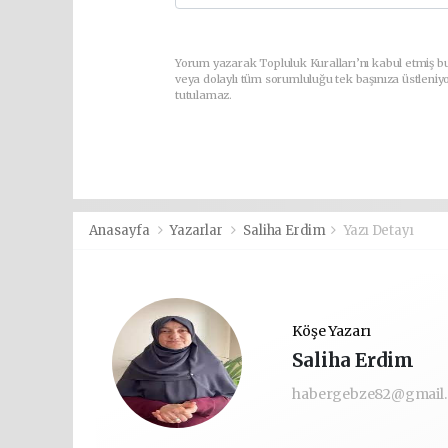
Yorum yazarak Topluluk Kuralları’nı kabul etmiş b
veya dolaylı tüm sorumluluğu tek başınıza üstleniy
tutulamaz.
Anasayfa
Yazarlar
Saliha Erdim
Yazı Detayı
Köşe Yazarı
Saliha Erdim
habergebze82@gmail