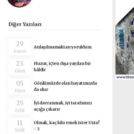
Diğer Yazıları
29
Anlaşılmamaktan yoruldum
Kasım
23
Huzur, içten dışa yayılan bir
hâldir
Ekim
05
Gönlümüzde olan hayatımızda
da olur
Ekim
25
İyi davranmak, iyi tarafımızı
açığa çıkarır
Eylül
11
Olmak, kaç kilo emek ister Usta?
- 3
Eylül