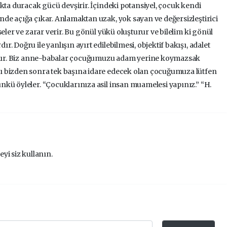
kta duracak gücü devşirir. İçindeki potansiyel, çocuk kendi
de açığa çıkar. Anlamaktan uzak, yok sayan ve değersizleştirici
eler ve zarar verir. Bu gönül yükü oluşturur ve bilelim ki gönül
 Doğru ile yanlışın ayırt edilebilmesi, objektif bakışı, adalet
 alır. Biz anne-babalar çocuğumuzu adam yerine koymazsak
ı bizden sonra tek başına idare edecek olan çocuğumuza lütfen
kü öyleler. “Çocuklarınıza asil insan muamelesi yapınız.” “H.
eyi siz kullanın.