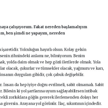
amaya çalışıyorum. Fakat nereden başlamalıyım
m, ben şimdi ne yapayım, nereden
işaretidir. Yolculuğun hayırlı olsun. Kolay gelsin
 senin zihnindeki anlamı ne, bilmiyorum. Benim
mak, yolda daim olmak ve hep gözü ilerilerde olmak. Yola
aşlar olacak, çukurlar ve tümsekler olacak, yağmuru ve karı,
a insanın duyguları gibidir, çok çabuk değişebilir.
r. İnsan da hep iyiye doğru evrilmeli, sabit olmamalı. Sabit
 Bilesin ki yol şartlarına uyum sağlayabilirsen intibak
ürekli zorluklara göğüs gererek ilerlemenden dolayı her
a girersin. Arayana yol görünür. İlaç, sıkıntının içindedir.