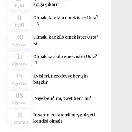
açığa çıkarır
Eylül
11
Olmak, kaç kilo emek ister Usta?
- 3
Eylül
30
Olmak, kaç kilo emek ister Usta?
-2
Ağustos
21
Olmak kaç kilo emek ister Usta?
-1
Ağustos
15
Ev işleri, neredeyse her işin
başıdır
Ağustos
08
'Niye ben?' mi, 'Evet ben!' mi?
Ağustos
31
İnsanın en önemli meşguliyeti
kendisi olmalı
Temmuz