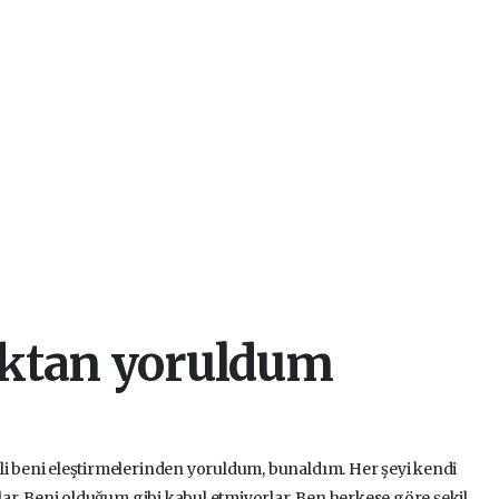
ktan yoruldum
i beni eleştirmelerinden yoruldum, bunaldım. Her şeyi kendi
rlar. Beni olduğum gibi kabul etmiyorlar. Ben herkese göre şekil