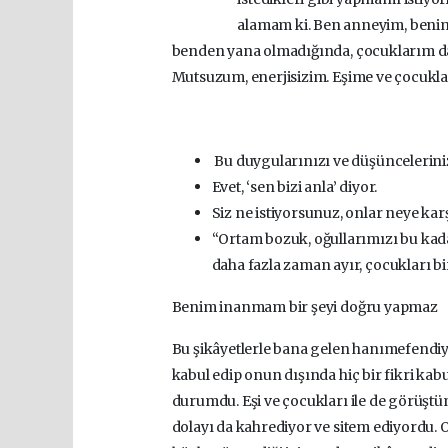
alamam ki. Ben anneyim, benim 
benden yana olmadığında, çocuklarım da
Mutsuzum, enerjisizim. Eşime ve çocukları
Bu duygularınızı ve düşüncelerinizi
Evet, ‘sen bizi anla’ diyor.
Siz ne istiyorsunuz, onlar neye kar
“Ortam bozuk, oğullarımızı bu kada
daha fazla zaman ayır, çocukları bi
Benim inanmam bir şeyi doğru yapmaz
Bu şikâyetlerle bana gelen hanımefendiyi
kabul edip onun dışında hiç bir fikri kab
durumdu. Eşi ve çocukları ile de görüşt
dolayı da kahrediyor ve sitem ediyordu. 