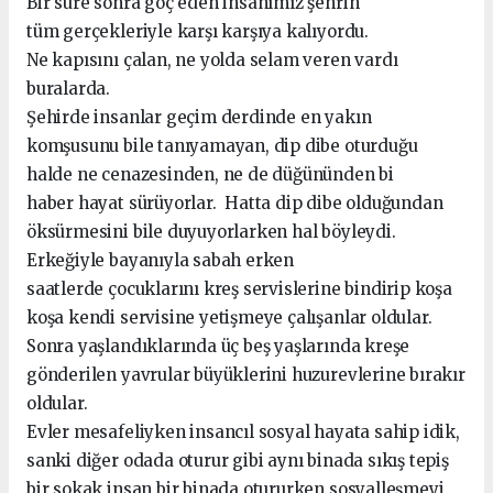
Bir süre sonra göç eden insanımız şehrin
tüm gerçekleriyle karşı karşıya kalıyordu.
Ne kapısını çalan, ne yolda selam veren vardı
buralarda.
Şehirde insanlar geçim derdinde en yakın
komşusunu bile tanıyamayan, dip dibe oturduğu
halde ne cenazesinden, ne de düğününden bi
haber hayat sürüyorlar. Hatta dip dibe olduğundan
öksürmesini bile duyuyorlarken hal böyleydi.
Erkeğiyle bayanıyla sabah erken
saatlerde çocuklarını kreş servislerine bindirip koşa
koşa kendi servisine yetişmeye çalışanlar oldular.
Sonra yaşlandıklarında üç beş yaşlarında kreşe
gönderilen yavrular büyüklerini huzurevlerine bırakır
oldular.
Evler mesafeliyken insancıl sosyal hayata sahip idik,
sanki diğer odada oturur gibi aynı binada sıkış tepiş
bir sokak insan bir binada otururken sosyalleşmeyi