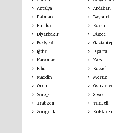
Antalya
Ardahan
Batman
Bayburt
Burdur
Bursa
Diyarbakır
Düzce
Eskişehir
Gaziantep
Iğdır
Isparta
Karaman
Kars
Kilis
Kocaeli
Mardin
Mersin
Ordu
Osmaniye
Sinop
Sivas
Trabzon
Tunceli
Zonguldak
Kırklareli