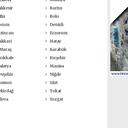
lıkesir
Bartın
lis
Bolu
orum
Denizli
zincan
Erzurum
kkari
Hatay
Maraş
Karabük
rıkkale
Kırşehir
latya
Manisa
vşehir
Niğde
amsun
Siirt
kirdağ
Tokat
lova
Yozgat