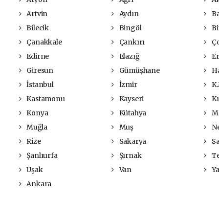
Artvin
Aydın
Ba
Bilecik
Bingöl
Bit
Çanakkale
Çankırı
Ç
Edirne
Elazığ
Er
Giresun
Gümüşhane
Ha
İstanbul
İzmir
K.
Kastamonu
Kayseri
Kı
Konya
Kütahya
Ma
Muğla
Muş
Ne
Rize
Sakarya
S
Şanlıurfa
Şırnak
Te
Uşak
Van
Ya
Ankara