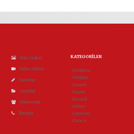
KATEGORİLER
Foto Galeri
Video Galeri
Gündem
Türkiye
Yazarlar
Siyaset
Arşivler
Yaşam
Kocaeli
Künyemiz
Gebze
İletişim
Çayırova
Darıca