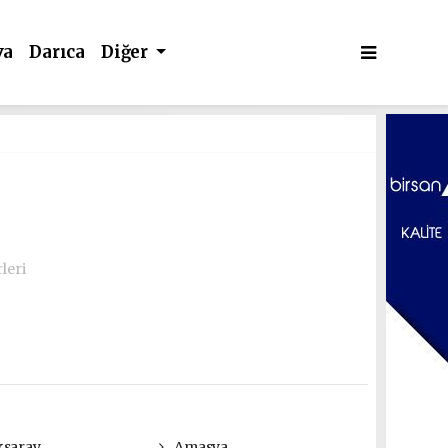
va
Darıca
Diğer
leri
saray
Amasya