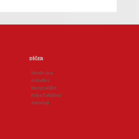
DİĞER
Sitede Ara
Anketler
Biyografiler
Rüya Tabirleri
Astroloji