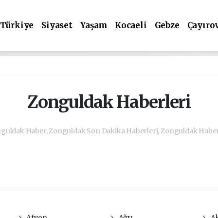
Türkiye
Siyaset
Yaşam
Kocaeli
Gebze
Çayıro
Zonguldak Haberleri
guldak Haber, Zonguldak Son Dakika Haberleri, Zonguldak Haber
Afyon
Ağrı
Ak