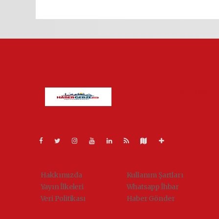
Pro-0.030
Hakkımızda
Kullanım Şartları
Yayın İlkeleri
Whatsapp İhbar
Veri Politikası
Haber Gönder