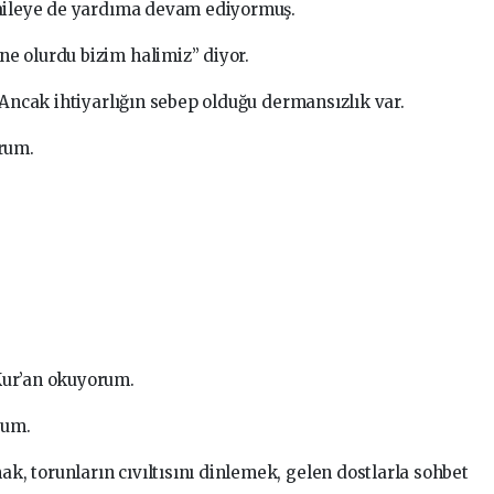
 aileye de yardıma devam ediyormuş.
e olurdu bizim halimiz” diyor.
 Ancak ihtiyarlığın sebep olduğu dermansızlık var.
orum.
Kur’an okuyorum.
rum.
 torunların cıvıltısını dinlemek, gelen dostlarla sohbet