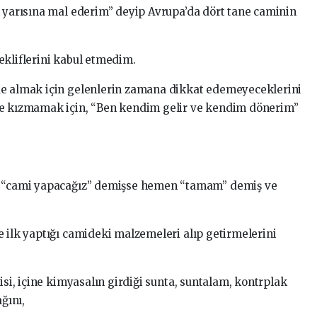
n yarısına mal ederim” deyip Avrupa’da dört tane caminin
ekliflerini kabul etmedim.
de almak için gelenlerin zamana dikkat edemeyeceklerini
de kızmamak için, “Ben kendim gelir ve kendim dönerim”
un “cami yapacağız” demişse hemen “tamam” demiş ve
e ilk yaptığı camideki malzemeleri alıp getirmelerini
isi, içine kimyasalın girdiği sunta, suntalam, kontrplak
ğını,