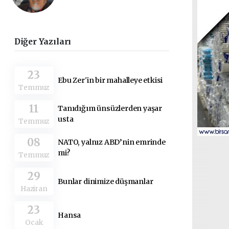
Diğer Yazıları
23
Ebu Zer'in bir mahalleye etkisi
Temmuz
11
Tanıdığım ünsüzlerden yaşar
usta
Temmuz
08
NATO, yalnız ABD’nin emrinde
mi?
Temmuz
29
Bunlar dinimize düşmanlar
Haziran
23
Hansa
Ocak