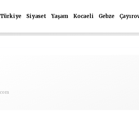
Türkiye
Siyaset
Yaşam
Kocaeli
Gebze
Çayıro
.com