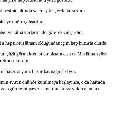
bana yine hep Müslüman yüzü gösterdi.
besinin altında ve en ışıklı yerde kurardım.
bleye doğru çalışırdım.
er ve kürsi yerlerini de görerek çalışırdım.
erin hepsi Müslüman olduğundan içim hep huzurlu olurdu.
iyan yüzü görmekten bıkar akşam olsa da Müslüman yüzü
retini çekerdim.
im hayat suyum, huzur kaynağım” diyor.
 onun evinin önünde kurulmaya başlayınca, o da haftada
 ve o gün semt pazarı esnafının oraya yakın olanları