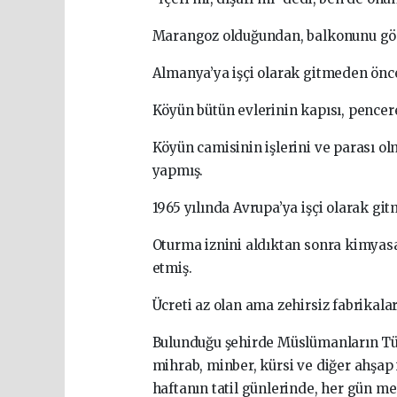
Marangoz olduğundan, balkonunu gön
Almanya’ya işçi olarak gitmeden önc
Köyün bütün evlerinin kapısı, pencer
Köyün camisinin işlerini ve parası ol
yapmış.
1965 yılında Avrupa’ya işçi olarak git
Oturma iznini aldıktan sonra kimyas
etmiş.
Ücreti az olan ama zehirsiz fabrikalar
Bulunduğu şehirde Müslümanların Tür
mihrab, minber, kürsi ve diğer ahşap i
haftanın tatil günlerinde, her gün m