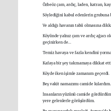
Özbeöz çam, ardıç, laden, katran, kayı
Söylediğini kabul edenlerin grubuna 
Ve aldığı havanın tabii olmasına dikka
Köyünde yalnız çam ve ardıç ağacı ol
geçinirken de…
Temiz havaya ve fazla kendini yorm
Kafaya bir şey takmamaya dikkat etti
Köyde iken işimle zamanım geçerdi.
Beş vakit namazımı camide kılardım.
İnsanların yüzünü camide gördürdüm
yere gelenlerle görüşürdüm.