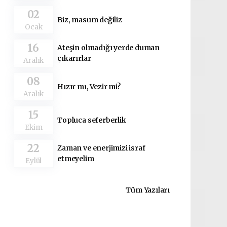
02
Biz, masum değiliz
Ocak
16
Ateşin olmadığı yerde duman
çıkarırlar
Aralık
08
Hızır mı, Vezir mi?
Aralık
15
Topluca seferberlik
Ekim
22
Zaman ve enerjimizi israf
etmeyelim
Eylül
Tüm Yazıları