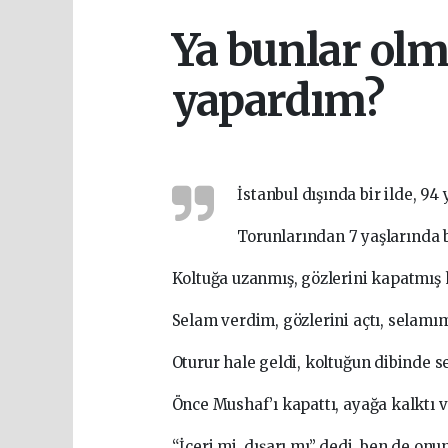
Ya bunlar olm
yapardım?
İstanbul dışında bir ilde, 94 
Torunlarından 7 yaşlarında b
Koltuğa uzanmış, gözlerini kapatmış
Selam verdim, gözlerini açtı, selamı
Oturur hale geldi, koltuğun dibinde 
Önce Mushaf’ı kapattı, ayağa kalktı 
“İçeri mi, dışarı mı” dedi, ben de onu