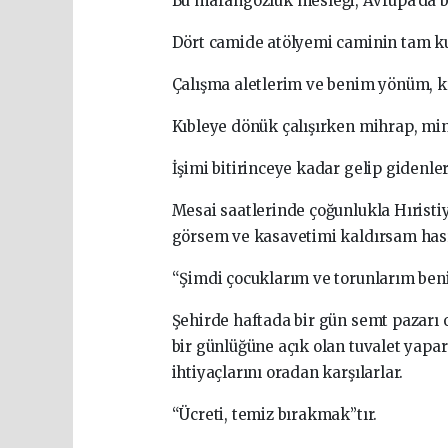
Bu marangozluk mesleği, Avrupa’da 
Dört camide atölyemi caminin tam kub
Çalışma aletlerim ve benim yönüm, kı
Kıbleye dönük çalışırken mihrap, minb
İşimi bitirinceye kadar gelip gidenl
Mesai saatlerinde çoğunlukla Hırist
görsem ve kasavetimi kaldırsam has
“Şimdi çocuklarım ve torunlarım ben
Şehirde haftada bir gün semt pazarı
bir günlüğüne açık olan tuvalet yapar
ihtiyaçlarını oradan karşılarlar.
“Ücreti, temiz bırakmak”tır.