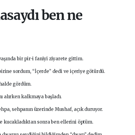
asaydı ben ne
yaşında bir pir-i faniyi ziyarete gittim.
irine sordum, “İçerde” dedi ve içeriye götürdü.
 halde gördüm.
mı alırken kalkmaya başladı.
sehpa, sehpanın üzerinde Mushaf, açık duruyor.
ve kucakladıktan sonra ben ellerini öptüm.
n dışarıyı sevdiğini bildiğimden “dışarı” dedim.