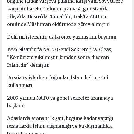
bugüne kadar Varşova paktına karşı yani Sovyetlere
karşı bir hareketi olmamış ama Afganistan’da,
Libya’da, Bosna’da, Somali’de, Irak’ta ABD’nin
emrinde Müslüman öldürmede görev almıştır.
Delil mi istersiniz, daha önce yazmıştım, buyurun:
1995 Nisan’ında NATO Genel Sekreteri W. Cleas,
“Komünizm yıkılmıştır, bundan sonra düşman
İslam’dır” demiştir.
Bu sözü söylerken doğrudan İslam kelimesini
kullanmıştı.
2009 yılında NATO’ya genel sekreter aranmaya
başlanır.
Adaylarda aranan ilk şart, bugüne kadar yaptığı
icraatlarda İslam düşmanlığı ve bu düşmanlıkta
başarılı olmasıdır.