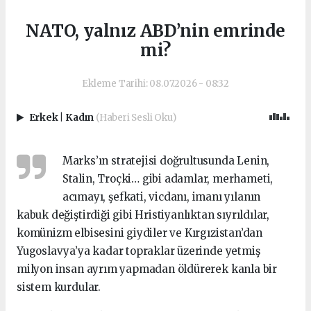
NATO, yalnız ABD’nin emrinde
mi?
Ekleme Tarihi: 08.07.2026 - 08:32
Erkek
|
Kadın
(Haberi Sesli Oku)
Marks’ın stratejisi doğrultusunda Lenin,
Stalin, Troçki… gibi adamlar, merhameti,
acımayı, şefkati, vicdanı, imanı yılanın
kabuk değiştirdiği gibi Hristiyanlıktan sıyrıldılar,
komünizm elbisesini giydiler ve Kırgızistan’dan
Yugoslavya’ya kadar topraklar üzerinde yetmiş
milyon insan ayrım yapmadan öldürerek kanla bir
sistem kurdular.