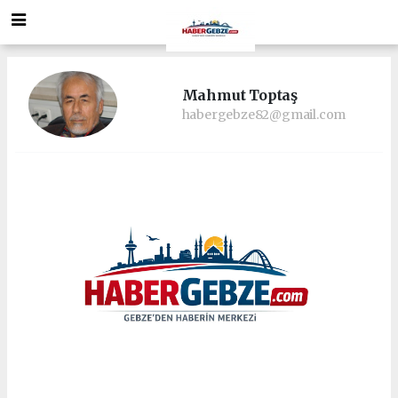
Mahmut Toptaş
habergebze82@gmail.com