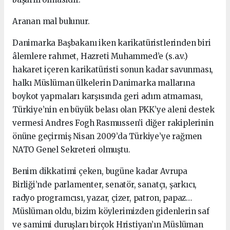
Aranan mal bulunur.
Danimarka Başbakanı iken karikatüristlerinden biri
âlemlere rahmet, Hazreti Muhammed’e (s.a.v.)
hakaret içeren karikatüristi sonun kadar savunması,
halkı Müslüman ülkelerin Danimarka mallarına
boykot yapmaları karşısında geri adım atmaması,
Türkiye’nin en büyük belası olan PKK’ye aleni destek
vermesi Andres Fogh Rasmussen’i diğer rakiplerinin
önüne geçirmiş Nisan 2009’da Türkiye’ye rağmen
NATO Genel Sekreteri olmuştu.
Benim dikkatimi çeken, bugüne kadar Avrupa
Birliği’nde parlamenter, senatör, sanatçı, şarkıcı,
radyo programcısı, yazar, çizer, patron, papaz…
Müslüman oldu, bizim köylerimizden gidenlerin saf
ve samimi duruşları birçok Hristiyan’ın Müslüman