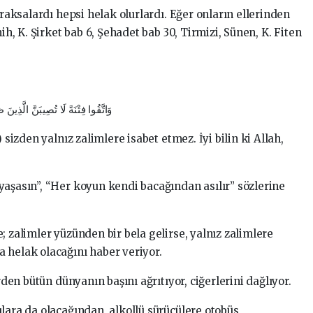
ıraksalardı hepsi helak olurlardı. Eğer onların ellerinden
ih, K. Şirket bab 6, Şehadet bab 30, Tirmizi, Sünen, K. Fiten
وَاتَّقُوا فِتْنَةً لَا تُصِيبَنَّ الَّذِين
 sizden yalnız zalimlere isabet etmez. İyi bilin ki Allah,
yaşasın”, “Her koyun kendi bacağından asılır” sözlerine
; zalimler yüzünden bir bela gelirse, yalnız zalimlere
 helak olacağını haber veriyor.
rden bütün dünyanın başını ağrıtıyor, ciğerlerini dağlıyor.
lara da olacağından, alkollü sürücülere otobüs