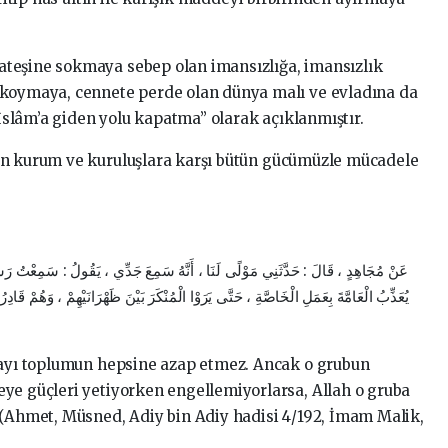
teşine sokmaya sebep olan imansızlığa, imansızlık
ıkoymaya, cennete perde olan dünya malı ve evladına da
“İslâm’a giden yolu kapatma” olarak açıklanmıştır.
en kurum ve kuruluşlara karşı bütün gücümüzle mücadele
عَنْ مُجَاهِدٍ ، قَالَ : حَدَّثَنِي مَوْلًى لَنَا ، أَنَّهُ سَمِعَ جَدِّي ، يَقُولُ : سَمِعْتُ رَسُولَ
يُعَذِّبُ الْعَامَّةَ بِعَمَلِ الْخَاصَّةِ ، حَتَّى يَرَوْا الْمُنْكَرَ بَيْنَ ظَهْرَانَيْهِمْ ، وَهُمْ قَاد ،
layı toplumun hepsine azap etmez. Ancak o grubun
ye güçleri yetiyorken engellemiyorlarsa, Allah o gruba
 (Ahmet, Müsned, Adiy bin Adiy hadisi 4/192, İmam Malik,