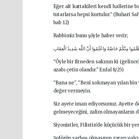
Eğer alt kattakileri kendi hallerine b
tutarlarsa hepsi kurtulur.” (Buhari Sah
bab 12)
Rabbimiz bunu şöyle haber verir;
َ ظَلَمُوا مِنْكُمْ خَاصَّةً وَاعْلَمُوا أَنَّ اللَّهَ شَدِيدُ الْعِقَابِ
“Öyle bir fitneden sakının ki (gelince)
azabı çetin olandır.” Enfal 8/25)
“Bana ne”, “Beni sokmayan yılan bin 
değer vermeyin.
Siz ayete iman ediyorsunuz. Ayette de
gelmeyeceğini, zalim olmayanların da
Siyonistler, Filistin’de küçücük bir ye
Şoförün sarhoş olmasının zararı yolcu