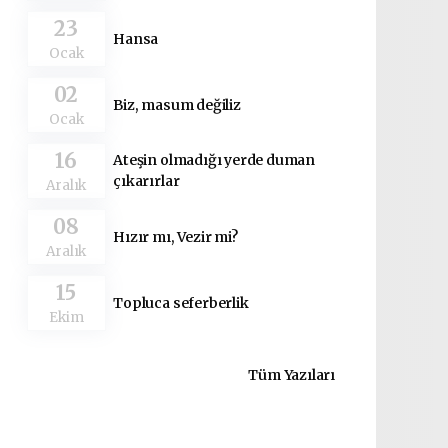
23
Hansa
Ocak
02
Biz, masum değiliz
Ocak
16
Ateşin olmadığı yerde duman
çıkarırlar
Aralık
08
Hızır mı, Vezir mi?
Aralık
15
Topluca seferberlik
Ekim
Tüm Yazıları