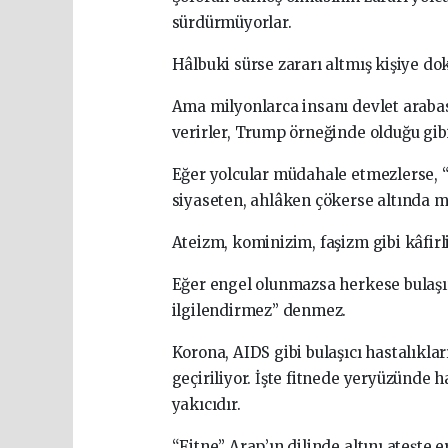
sürdürmüyorlar.
Hâlbuki sürse zararı altmış kişiye do
Ama milyonlarca insanı devlet arabas
verirler, Trump örneğinde olduğu gibi
Eğer yolcular müdahale etmezlerse, “
siyaseten, ahlâken çökerse altında mil
Ateizm, kominizim, faşizm gibi kâfirli
Eğer engel olunmazsa herkese bulaşır.
ilgilendirmez” denmez.
Korona, AIDS gibi bulaşıcı hastalıkl
geçiriliyor. İşte fitnede yeryüzünde 
yakıcıdır.
“Fitne” Arap’ın dilinde altını ateşte 