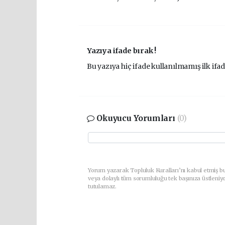
Yazıya ifade bırak !
Bu yazıya hiç ifade kullanılmamış ilk ifad
Okuyucu Yorumları
(0)
Yorum yazarak Topluluk Kuralları’nı kabul etmiş b
veya dolaylı tüm sorumluluğu tek başınıza üstleniy
tutulamaz.