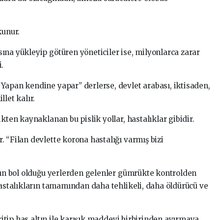
kunur.
ına yükleyip götüren yöneticiler ise, milyonlarca zarar
.
Yapan kendine yapar” derlerse, devlet arabası, iktisaden,
let kalır.
kten kaynaklanan bu pislik yollar, hastalıklar gibidir.
 “Filan devlette korona hastalığı varmış bizi
arın bol olduğu yerlerden gelenler gümrükte kontrolden
hastalıkların tamamından daha tehlikeli, daha öldürücü ve
eritip has altın ile karışık maddeyi birbirinden ayırmaya