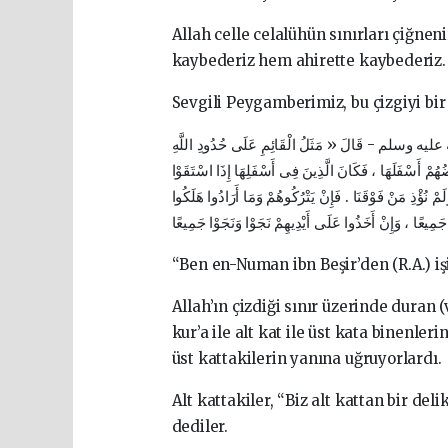
Allah celle celalühün sınırları çiğ
kaybederiz hem ahirette kaybederiz.
Sevgili Peygamberimiz, bu çizgiyi bir 
يه وسلم - قَالَ « مَثَلُ الْقَائِمِ عَلَى حُدُودِ اللَّهِ
هُمْ أَسْفَلَهَا ، فَكَانَ الَّذِينَ فِى أَسْفَلِهَا إِذَا اسْتَقَوْا
مْ نُؤْذِ مَنْ فَوْقَنَا . فَإِنْ يَتْرُكُوهُمْ وَمَا أَرَادُوا هَلَكُوا
جَمِيعًا ، وَإِنْ أَخَذُوا عَلَى أَيْدِيهِمْ نَجَوْا وَنَجَوْا جَمِيعًا
“Ben en-Numan ibn Beşir’den (R.A.) iş
Allah’ın çizdiği sınır üzerinde duran
kur’a ile alt kat ile üst kata binenler
üst kattakilerin yanına uğruyorlardı.
Alt kattakiler, “Biz alt kattan bir d
dediler.