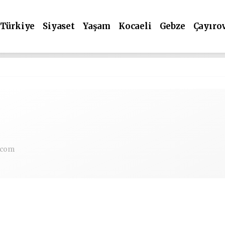
Türkiye
Siyaset
Yaşam
Kocaeli
Gebze
Çayıro
.com