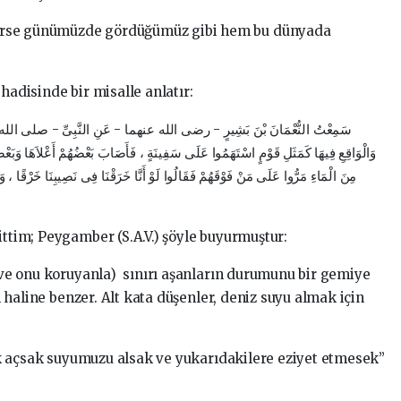
nenirse günümüzde gördüğümüz gibi hem bu dünyada
hadisinde bir misalle anlatır:
سَمِعْتُ النُّعْمَانَ بْنَ بَشِيرٍ - رضى الله عنهما - عَنِ النَّبِىِّ - صلى الله عل
وَالْوَاقِعِ فِيهَا كَمَثَلِ قَوْمٍ اسْتَهَمُوا عَلَى سَفِينَةٍ ، فَأَصَابَ بَعْضُهُمْ أَعْلاَهَا وَبَعْضُ
مِنَ الْمَاءِ مَرُّوا عَلَى مَنْ فَوْقَهُمْ فَقَالُوا لَوْ أَنَّا خَرَقْنَا فِى نَصِيبِنَا خَرْقًا ، وَلَ
ittim; Peygamber (S.A.V.) şöyle buyurmuştur:
 (ve onu koruyanla) sınırı aşanların durumunu bir gemiye
in haline benzer. Alt kata düşenler, deniz suyu almak için
elik açsak suyumuzu alsak ve yukarıdakilere eziyet etmesek”