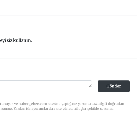
eyi siz kullanın.
Gönder
ulunuyor ve habergebze.com sitesine yaptığınız yorumunuzla ilgili doğrudan
orsunuz. Yazılan tüm yorumlardan site yönetimi hiçbir şekilde sorumlu