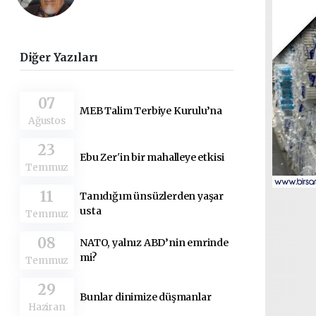
Diğer Yazıları
07
MEB Talim Terbiye Kurulu’na
Ağustos
23
Ebu Zer'in bir mahalleye etkisi
Temmuz
11
Tanıdığım ünsüzlerden yaşar
usta
Temmuz
08
NATO, yalnız ABD’nin emrinde
mi?
Temmuz
29
Bunlar dinimize düşmanlar
Haziran