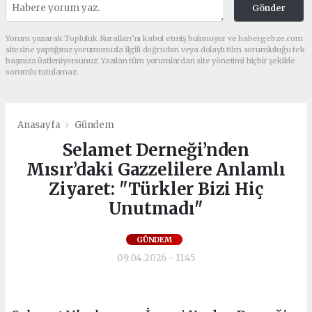
Gönder
Yorum yazarak Topluluk Kuralları’nı kabul etmiş bulunuyor ve habergebze.com
sitesine yaptığınız yorumunuzla ilgili doğrudan veya dolaylı tüm sorumluluğu tek
başınıza üstleniyorsunuz. Yazılan tüm yorumlardan site yönetimi hiçbir şekilde
sorumlu tutulamaz.
Anasayfa
Gündem
Selamet Derneği’nden
Mısır’daki Gazzelilere Anlamlı
Ziyaret: "Türkler Bizi Hiç
Unutmadı"
GÜNDEM
09.04.2026 - 11:45