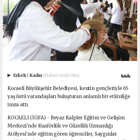
Erkek
|
Kadın
(Haberi Sesli Oku)
Kocaeli Büyükşehir Belediyesi, kentin gençleriyle 65
yaş üstü vatandaşları buluşturan anlamlı bir etkinliğe
imza attı.
KOCAELİ (İGFA) - Beyaz Kalpler Eğitim ve Gelişim
Merkezi’nde Kuaförlük ve Güzellik Uzmanlığı
Atölyesi’nde eğitim gören öğrenciler, Saygınlar