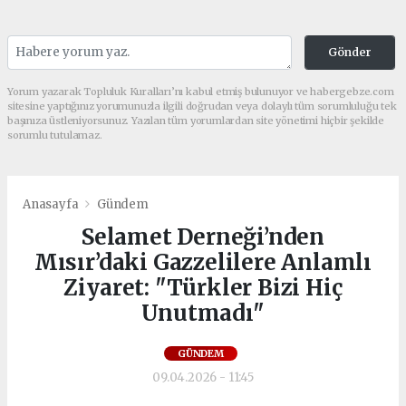
Gönder
Yorum yazarak Topluluk Kuralları’nı kabul etmiş bulunuyor ve habergebze.com
sitesine yaptığınız yorumunuzla ilgili doğrudan veya dolaylı tüm sorumluluğu tek
başınıza üstleniyorsunuz. Yazılan tüm yorumlardan site yönetimi hiçbir şekilde
sorumlu tutulamaz.
Anasayfa
Gündem
Selamet Derneği’nden
Mısır’daki Gazzelilere Anlamlı
Ziyaret: "Türkler Bizi Hiç
Unutmadı"
GÜNDEM
09.04.2026 - 11:45