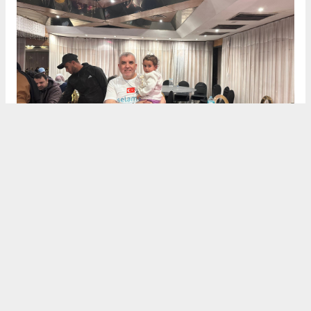
Dualarla Veda
Heyet, Mısır’daki temaslarını "İnşallah özgür
Gazze’de, özgür Mescid-i Aksa’da ve özgür Filistin’de
buluşmak ümidiyle" dualarıyla noktaladı. Selamet
Derneği, hem nakdi yardımların hem de protez
merkezi gibi kalıcı projelerin takipçisi olacağını