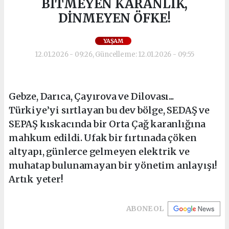
BİTMEYEN KARANLIK,
DİNMEYEN ÖFKE!
YAŞAM
12.01.2026 - 09:26, Güncelleme: 12.01.2026 - 09:55
Gebze, Darıca, Çayırova ve Dilovası...
Türkiye’yi sırtlayan bu dev bölge, SEDAŞ ve
SEPAŞ kıskacında bir Orta Çağ karanlığına
mahkum edildi. Ufak bir fırtınada çöken
altyapı, günlerce gelmeyen elektrik ve
muhatap bulunamayan bir yönetim anlayışı!
Artık yeter!
ABONE OL