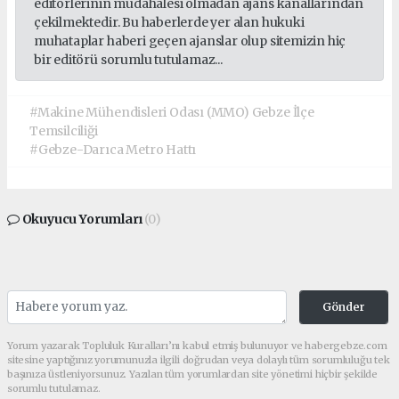
editörlerinin müdahalesi olmadan ajans kanallarından
çekilmektedir. Bu haberlerde yer alan hukuki
muhataplar haberi geçen ajanslar olup sitemizin hiç
bir editörü sorumlu tutulamaz...
#Makine Mühendisleri Odası (MMO) Gebze İlçe
Temsilciliği
#Gebze-Darıca Metro Hattı
Okuyucu Yorumları
(0)
Gönder
Yorum yazarak Topluluk Kuralları’nı kabul etmiş bulunuyor ve habergebze.com
sitesine yaptığınız yorumunuzla ilgili doğrudan veya dolaylı tüm sorumluluğu tek
başınıza üstleniyorsunuz. Yazılan tüm yorumlardan site yönetimi hiçbir şekilde
sorumlu tutulamaz.