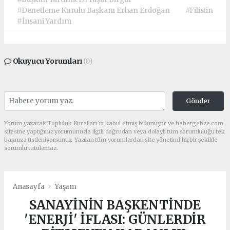
#Denetleme Kurulu Başkanı Erhan Erdoğan
#Filistin
#İnsani Yardım
Okuyucu Yorumları
(0)
Gönder
Yorum yazarak Topluluk Kuralları’nı kabul etmiş bulunuyor ve habergebze.com
sitesine yaptığınız yorumunuzla ilgili doğrudan veya dolaylı tüm sorumluluğu tek
başınıza üstleniyorsunuz. Yazılan tüm yorumlardan site yönetimi hiçbir şekilde
sorumlu tutulamaz.
Anasayfa
Yaşam
SANAYİNİN BAŞKENTİNDE
'ENERJİ' İFLASI: GÜNLERDİR