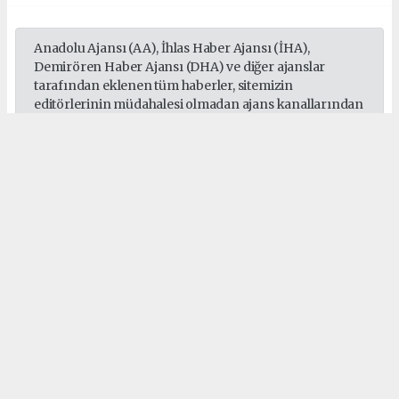
Anadolu Ajansı (AA), İhlas Haber Ajansı (İHA),
Demirören Haber Ajansı (DHA) ve diğer ajanslar
tarafından eklenen tüm haberler, sitemizin
editörlerinin müdahalesi olmadan ajans kanallarından
çekilmektedir. Bu haberlerde yer alan hukuki
muhataplar haberi geçen ajanslar olup sitemizin hiç
bir editörü sorumlu tutulamaz...
#Sepaş
#Sedaş
#Gebze
#Darıca
#Çayırova
#Dilovası
#Elektrik
Okuyucu Yorumları
(0)
Gönder