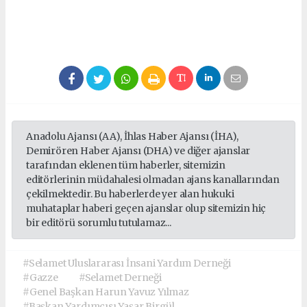
Anadolu Ajansı (AA), İhlas Haber Ajansı (İHA),
Demirören Haber Ajansı (DHA) ve diğer ajanslar
tarafından eklenen tüm haberler, sitemizin
editörlerinin müdahalesi olmadan ajans kanallarından
çekilmektedir. Bu haberlerde yer alan hukuki
muhataplar haberi geçen ajanslar olup sitemizin hiç
bir editörü sorumlu tutulamaz...
#Selamet Uluslararası İnsani Yardım Derneği
#Gazze
#Selamet Derneği
#Genel Başkan Harun Yavuz Yılmaz
#Başkan Yardımcısı Yaşar Birgül