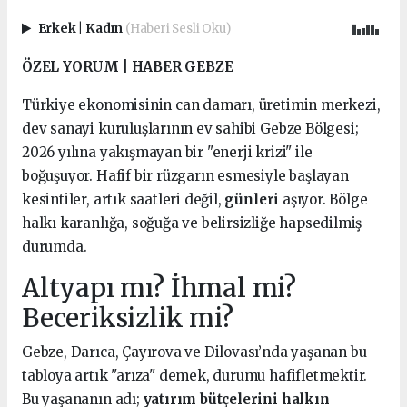
Erkek
|
Kadın
(Haberi Sesli Oku)
ÖZEL YORUM | HABER GEBZE
Türkiye ekonomisinin can damarı, üretimin merkezi,
dev sanayi kuruluşlarının ev sahibi Gebze Bölgesi;
2026 yılına yakışmayan bir "enerji krizi" ile
boğuşuyor. Hafif bir rüzgarın esmesiyle başlayan
kesintiler, artık saatleri değil,
günleri
aşıyor. Bölge
halkı karanlığa, soğuğa ve belirsizliğe hapsedilmiş
durumda.
Altyapı mı? İhmal mi?
Beceriksizlik mi?
Gebze, Darıca, Çayırova ve Dilovası’nda yaşanan bu
tabloya artık "arıza" demek, durumu hafifletmektir.
Bu yaşananın adı;
yatırım bütçelerini halkın