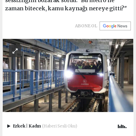
sessizliğini bozarak sordu: "Bu metro ne
zaman bitecek, kamu kaynağı nereye gitti?"
ABONE OL
Erkek
|
Kadın
(Haberi Sesli Oku)