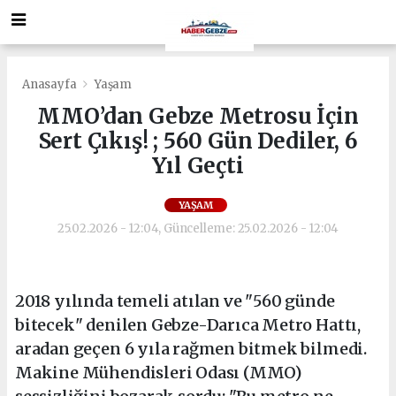
Anasayfa
Yaşam
MMO’dan Gebze Metrosu İçin
Sert Çıkış! ; 560 Gün Dediler, 6
Yıl Geçti
YAŞAM
25.02.2026 - 12:04, Güncelleme: 25.02.2026 - 12:04
2018 yılında temeli atılan ve "560 günde
bitecek" denilen Gebze-Darıca Metro Hattı,
aradan geçen 6 yıla rağmen bitmek bilmedi.
Makine Mühendisleri Odası (MMO)