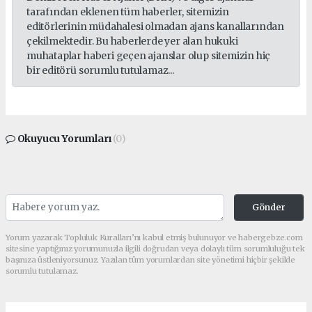
tarafından eklenen tüm haberler, sitemizin
editörlerinin müdahalesi olmadan ajans kanallarından
çekilmektedir. Bu haberlerde yer alan hukuki
muhataplar haberi geçen ajanslar olup sitemizin hiç
bir editörü sorumlu tutulamaz...
Okuyucu Yorumları
(0)
Gönder
Yorum yazarak Topluluk Kuralları’nı kabul etmiş bulunuyor ve habergebze.com
sitesine yaptığınız yorumunuzla ilgili doğrudan veya dolaylı tüm sorumluluğu tek
başınıza üstleniyorsunuz. Yazılan tüm yorumlardan site yönetimi hiçbir şekilde
sorumlu tutulamaz.