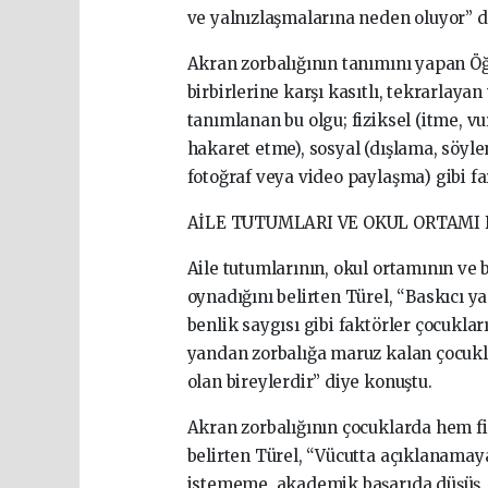
ve yalnızlaşmalarına neden oluyor” d
Akran zorbalığının tanımını yapan Öğr
birbirlerine karşı kasıtlı, tekrarlaya
tanımlanan bu olgu; fiziksel (itme, v
hakaret etme), sosyal (dışlama, söyle
fotoğraf veya video paylaşma) gibi far
AİLE TUTUMLARI VE OKUL ORTAMI 
Aile tutumlarının, okul ortamının ve b
oynadığını belirten Türel, “Baskıcı ya
benlik saygısı gibi faktörler çocukla
yandan zorbalığa maruz kalan çocukla
olan bireylerdir” diye konuştu.
Akran zorbalığının çocuklarda hem fiz
belirten Türel, “Vücutta açıklanamay
istememe, akademik başarıda düşüş, y