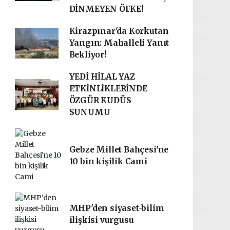
DİNMEYEN ÖFKE!
Kirazpınar'da Korkutan
Yangın: Mahalleli Yanıt
Bekliyor!
YEDİ HİLAL YAZ
ETKİNLİKLERİNDE
ÖZGÜR KUDÜS
SUNUMU
Gebze Millet Bahçesi'ne
10 bin kişilik Cami
MHP'den siyaset-bilim
ilişkisi vurgusu