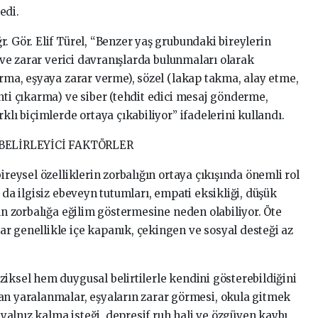
edi.
. Gör. Elif Türel, “Benzer yaş grubundaki bireylerin
n ve zarar verici davranışlarda bulunmaları olarak
urma, eşyaya zarar verme), sözel (lakap takma, alay etme,
nti çıkarma) ve siber (tehdit edici mesaj gönderme,
klı biçimlerde ortaya çıkabiliyor” ifadelerini kullandı.
BELİRLEYİCİ FAKTÖRLER
ireysel özelliklerin zorbalığın ortaya çıkışında önemli rol
 da ilgisiz ebeveyn tutumları, empati eksikliği, düşük
rın zorbalığa eğilim göstermesine neden olabiliyor. Öte
r genellikle içe kapanık, çekingen ve sosyal desteği az
iksel hem duygusal belirtilerle kendini gösterebildiğini
an yaralanmalar, eşyaların zarar görmesi, okula gitmek
alnız kalma isteği, depresif ruh hali ve özgüven kaybı