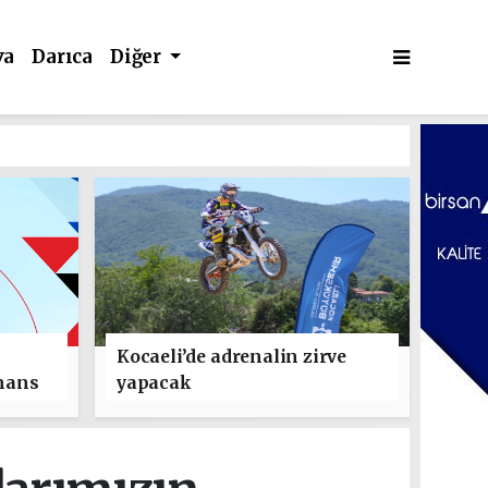
va
Darıca
Diğer
Kocaeli’de adrenalin zirve
mans
yapacak