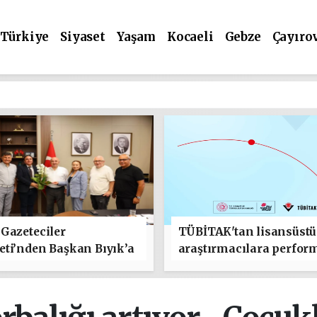
Türkiye
Siyaset
Yaşam
Kocaeli
Gebze
Çayıro
Gazeteciler
TÜBİTAK'tan lisansüstü
ti’nden Başkan Bıyık’a
araştırmacılara perfor
lı Olsun" Ziyareti
bursu çağrısı