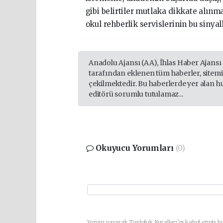
gibi belirtiler mutlaka dikkate alınm
okul rehberlik servislerinin bu sinya
Anadolu Ajansı (AA), İhlas Haber Ajansı
tarafından eklenen tüm haberler, sitem
çekilmektedir. Bu haberlerde yer alan h
editörü sorumlu tutulamaz...
Okuyucu Yorumları
(0)
Yorum yazarak Topluluk Kuralları’nı kabul etmiş b