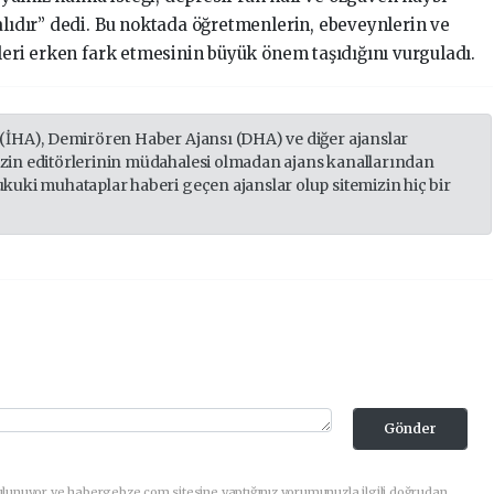
alıdır” dedi. Bu noktada öğretmenlerin, ebeveynlerin ve
lleri erken fark etmesinin büyük önem taşıdığını vurguladı.
 (İHA), Demirören Haber Ajansı (DHA) ve diğer ajanslar
izin editörlerinin müdahalesi olmadan ajans kanallarından
ukuki muhataplar haberi geçen ajanslar olup sitemizin hiç bir
Gönder
ulunuyor ve habergebze.com sitesine yaptığınız yorumunuzla ilgili doğrudan