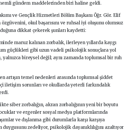
önemli gündem maddelerinden biri haline geldi.
akımı ve Gençlik Hizmetleri Bölüm Başkanı Öğr. Gör. Elif
n özgüvenini, okul başarısını ve ruhsal iyi oluşunu olumsuz
lduğuna dikkat çekerek şunları kaydetti:
minde maruz kalınan zorbalık, ilerleyen yıllarda kaygı
m güçlükleri gibi uzun vadeli psikolojik sonuçlara yol
ı, yalnızca bireysel değil; aynı zamanda toplumsal bir ruh
n artışın temel nedenleri arasında toplumsal şiddet
çi iletişim sorunları ve okullarda yeterli farkındalık
erdi.
kte siber zorbalığın, akran zorbalığının yeni bir boyutu
Çocuklar ve ergenler sosyal medya platformlarında
aşımlar ve dışlanma gibi durumlarla karşı karşıya
 duygusunu zedeliyor, psikolojik dayanıklılığını azaltıyor