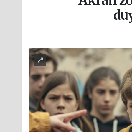
Akran zor
duy