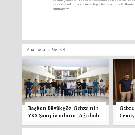
veya dolaylı tüm sorumluluğu tek başınıza üstleniy
tutulamaz.
Anasayfa
Siyaset
Başkan Büyükgöz, Gebze’nin
Gebze 
YKS Şampiyonlarını Ağırladı
Cemiye
"Hayır