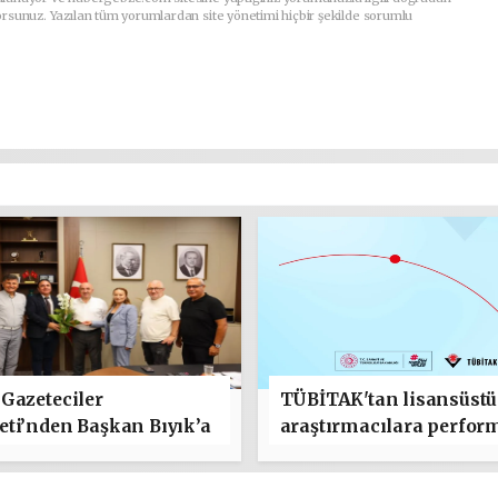
orsunuz. Yazılan tüm yorumlardan site yönetimi hiçbir şekilde sorumlu
Gazeteciler
TÜBİTAK'tan lisansüstü
ti’nden Başkan Bıyık’a
araştırmacılara perfor
lı Olsun" Ziyareti
bursu çağrısı