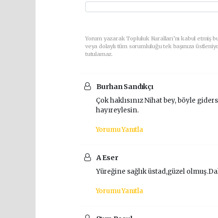
Yorum yazarak Topluluk Kuralları’nı kabul etmiş b
veya dolaylı tüm sorumluluğu tek başınıza üstleniy
tutulamaz.
Burhan Sandıkçı
Çok haklısınız Nihat bey, böyle gide
hayıreylesin.
Yorumu Yanıtla
A Eser
Yüreğine sağlık üstad,güzel olmuş.Dah
Yorumu Yanıtla