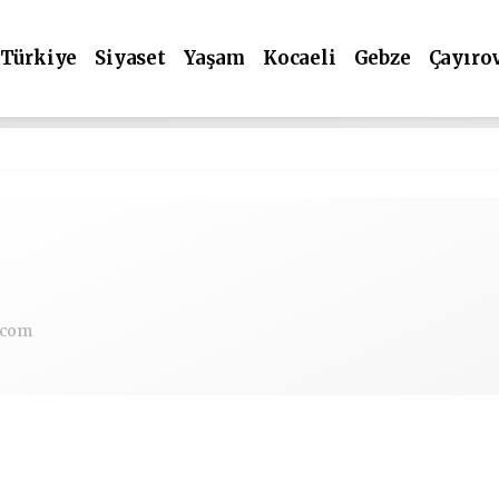
Türkiye
Siyaset
Yaşam
Kocaeli
Gebze
Çayıro
.com