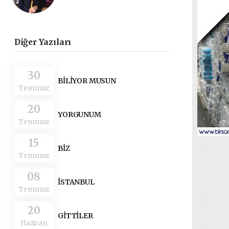
Diğer Yazıları
30
BİLİYOR MUSUN
Temmuz
20
YORGUNUM
Temmuz
15
BİZ
Temmuz
08
İSTANBUL
Temmuz
20
GİTTİLER
Haziran