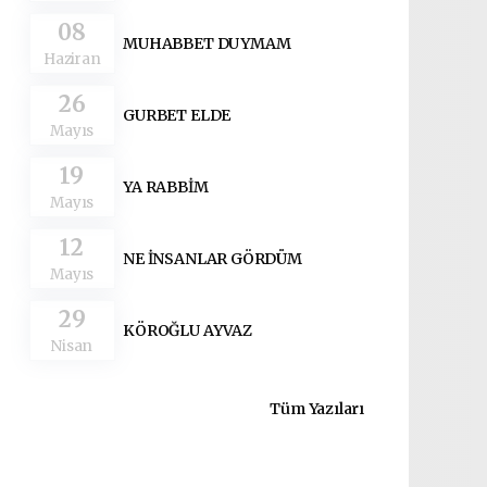
08
MUHABBET DUYMAM
Haziran
26
GURBET ELDE
Mayıs
19
YA RABBİM
Mayıs
12
NE İNSANLAR GÖRDÜM
Mayıs
29
KÖROĞLU AYVAZ
Nisan
Tüm Yazıları