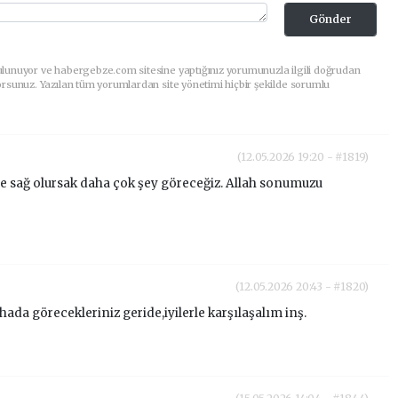
Gönder
ulunuyor ve habergebze.com sitesine yaptığınız yorumunuzla ilgili doğrudan
orsunuz. Yazılan tüm yorumlardan site yönetimi hiçbir şekilde sorumlu
(12.05.2026 19:20 - #1819)
rse sağ olursak daha çok şey göreceğiz. Allah sonumuzu
(12.05.2026 20:43 - #1820)
ada görecekleriniz geride,iyilerle karşılaşalım inş.