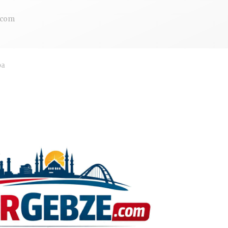
.com
ba