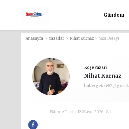
Gündem
Anasayfa
Yazarlar
Nihat Kurnaz
Yazı Detayı
Köşe Yazarı
Nihat Kurnaz
habergebze82@gmail
Ekleme Tarihi: 12 Mayıs 2026 -Salı