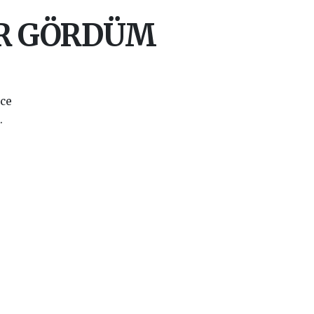
AR GÖRDÜM
nce
.