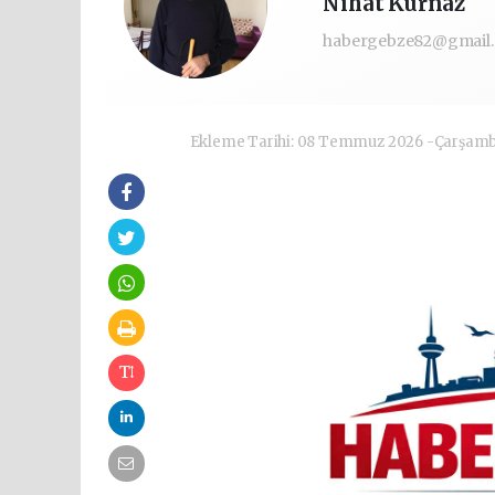
Nihat Kurnaz
habergebze82@gmail
Ekleme Tarihi: 08 Temmuz 2026 -Çarşam