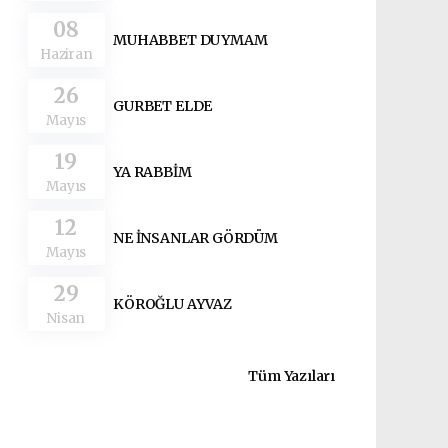
08
MUHABBET DUYMAM
Haziran
26
GURBET ELDE
Mayıs
19
YA RABBİM
Mayıs
12
NE İNSANLAR GÖRDÜM
Mayıs
29
KÖROĞLU AYVAZ
Nisan
Tüm Yazıları