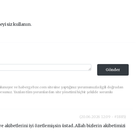
eyi siz kullanın.
Gönder
ulunuyor ve habergebze.com sitesine yaptığınız yorumunuzla ilgili doğrudan
orsunuz. Yazılan tüm yorumlardan site yönetimi hiçbir şekilde sorumlu
(20.06.2026 12:09 - #1885)
akibetlerini iyi özetlemişsin üstad..Allah bizlerin akibetimizi