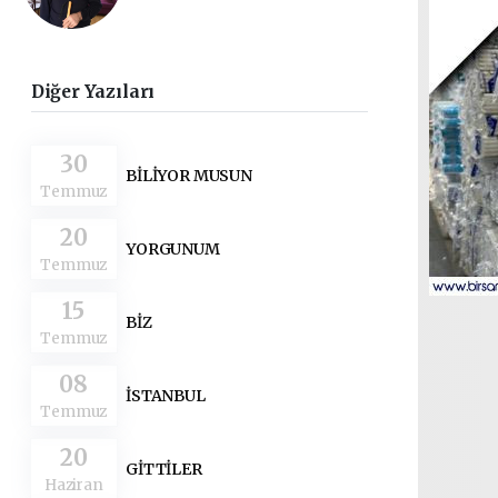
Diğer Yazıları
30
BİLİYOR MUSUN
Temmuz
20
YORGUNUM
Temmuz
15
BİZ
Temmuz
08
İSTANBUL
Temmuz
20
GİTTİLER
Haziran