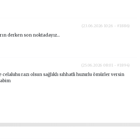
(23.06.2026 10:26 - #1886)
rın derken son noktadayız...
(25.06.2026 08:01 - #1894)
e celaluhu razı olsun sağlıklı sıhhatli huzurlu ömürler versin
i abim