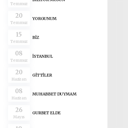
Temmuz
20
YORGUNUM
Temmuz
15
BİZ
Temmuz
08
İSTANBUL
Temmuz
20
GİTTİLER
Haziran
08
MUHABBET DUYMAM
Haziran
26
GURBET ELDE
Mayıs