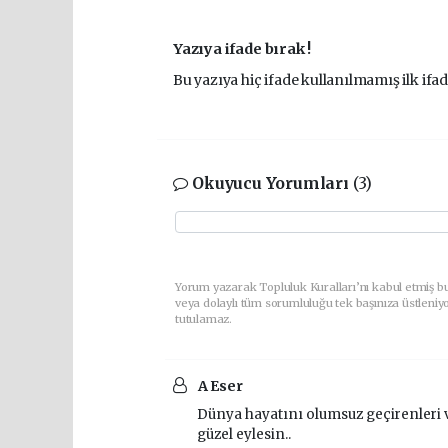
Yazıya ifade bırak !
Bu yazıya hiç ifade kullanılmamış ilk ifad
Okuyucu Yorumları
(3)
Yorum yazarak Topluluk Kuralları’nı kabul etmiş b
veya dolaylı tüm sorumluluğu tek başınıza üstleniy
tutulamaz.
A Eser
Dünya hayatını olumsuz geçirenleri ve 
güzel eylesin..