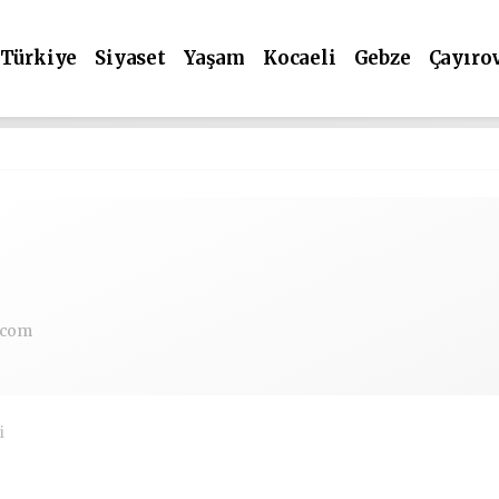
Türkiye
Siyaset
Yaşam
Kocaeli
Gebze
Çayıro
.com
i