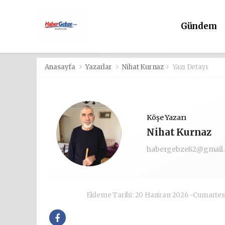
Gündem
Anasayfa
Yazarlar
Nihat Kurnaz
Yazı Detayı
Köşe Yazarı
Nihat Kurnaz
habergebze82@gmail
Ekleme Tarihi: 20 Haziran 2026 -Cumartes