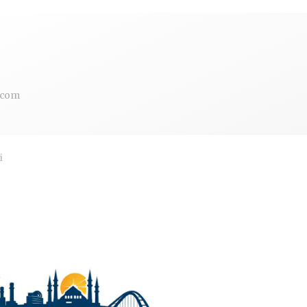
.com
i