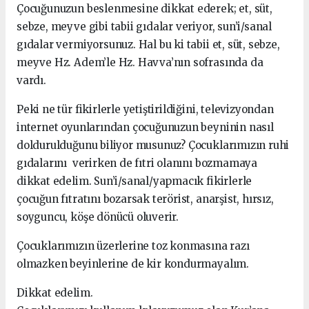
Çocuğunuzun beslenmesine dikkat ederek; et, süt,
sebze, meyve gibi tabii gıdalar veriyor, sun’i/sanal
gıdalar vermiyorsunuz. Hal bu ki tabii et, süt, sebze,
meyve Hz. Adem’le Hz. Havva’nın sofrasında da
vardı.
Peki ne tür fikirlerle yetiştirildiğini, televizyondan
internet oyunlarından çocuğunuzun beyninin nasıl
doldurulduğunu biliyor musunuz? Çocuklarımızın ruhi
gıdalarını verirken de fıtri olanını bozmamaya
dikkat edelim. Sun’i/sanal/yapmacık fikirlerle
çocuğun fıtratını bozarsak terörist, anarşist, hırsız,
soyguncu, köşe dönücü oluverir.
Çocuklarımızın üzerlerine toz konmasına razı
olmazken beyinlerine de kir kondurmayalım.
Dikkat edelim.