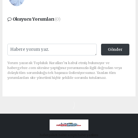
Okuyucu Yorumları
(0)
Gönder
Yorum yazarak Topluluk Kuralları’nı kabul etmiş bulunuyor ve
habergebze.com sitesine yaptığınız yorumunuzla ilgili doğrudan veya
dolaylı tüm sorumluluğu tek başınıza üstleniyorsunuz. Yazılan tüm
yorumlardan site yönetimi hiçbir şekilde sorumlu tutulamaz.
haber paketi
haber scripti
haber yazılımı