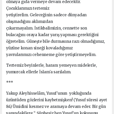
olmaya gıda vermeye devam edecektir.
Çocuklarımızı tertemiz
yetiştirelim. Geleceğinin sadece dünyadan
oluşmadığını aklımızdan
çıkarmayalım. İstikbalimizin, cennette son
bulacağını oraya kadar yarış yapması gerektiğini
öğretelim. Güneşte bile durmasına razı olmadığımız,
yüzüne konan sineği kovaladığımız
yavrularımızı cehenneme göre yetiştirmeyelim.
Tertemiz beyinlerle, haram yemeyen midelerle,
yumurcak ellerle İslam’a sarılalım.
***
Yakup Aleyhisselâm, Yusuf’unun yokluğunda
üzüntüden gözlerini kaybetmişken! (Yusuf süresi ayet
84) Ümidini kesmez ve aramaya devam eder. Bir gün
yanındakilere “ Şüphesiz ben Yusuf’un kokusunu