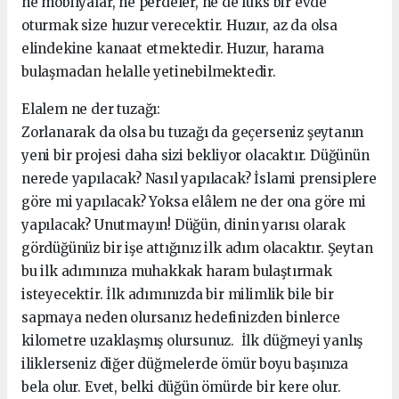
ne mobilyalar, ne perdeler, ne de lüks bir evde
oturmak size huzur verecektir. Huzur, az da olsa
elindekine kanaat etmektedir. Huzur, harama
bulaşmadan helalle yetinebilmektedir.
Elalem ne der tuzağı:
Zorlanarak da olsa bu tuzağı da geçerseniz şeytanın
yeni bir projesi daha sizi bekliyor olacaktır. Düğünün
nerede yapılacak? Nasıl yapılacak? İslami prensiplere
göre mi yapılacak? Yoksa elâlem ne der ona göre mi
yapılacak? Unutmayın! Düğün, dinin yarısı olarak
gördüğünüz bir işe attığınız ilk adım olacaktır. Şeytan
bu ilk adımınıza muhakkak haram bulaştırmak
isteyecektir. İlk adımınızda bir milimlik bile bir
sapmaya neden olursanız hedefinizden binlerce
kilometre uzaklaşmış olursunuz. İlk düğmeyi yanlış
iliklerseniz diğer düğmelerde ömür boyu başınıza
bela olur. Evet, belki düğün ömürde bir kere olur.