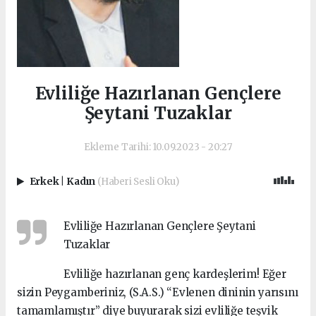
Evliliğe Hazırlanan Gençlere
Şeytani Tuzaklar
Ekleme Tarihi: 10.09.2023 - 20:27
Erkek
|
Kadın
(Haberi Sesli Oku)
Evliliğe Hazırlanan Gençlere Şeytani
Tuzaklar
Evliliğe hazırlanan genç kardeşlerim! Eğer
sizin Peygamberiniz, (S.A.S.) “Evlenen dininin yarısını
tamamlamıştır” diye buyurarak sizi evliliğe teşvik