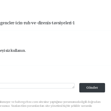
gencler-icin-ruh-ve-direnis-tavsiyeleri-1
eyi siz kullanın.
Gönder
ulunuyor ve habergebze.com sitesine yaptığınız yorumunuzla ilgili doğrudan
orsunuz. Yazılan tüm yorumlardan site yönetimi hiçbir şekilde sorumlu