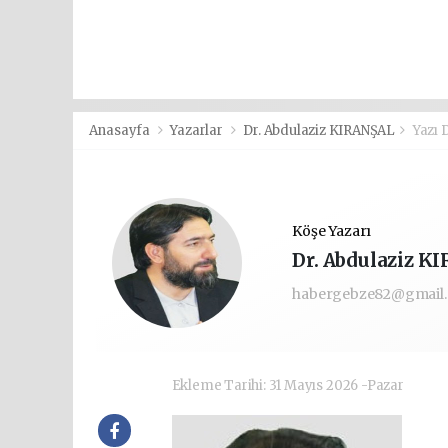
Anasayfa
Yazarlar
Dr. Abdulaziz KIRANŞAL
Yazı 
Köşe Yazarı
Dr. Abdulaziz K
habergebze82@gmail
Ekleme Tarihi: 31 Mayıs 2026 -Pazar