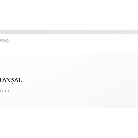
Detayı
IRANŞAL
.com