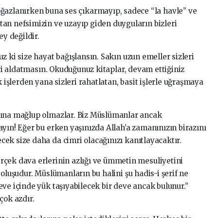
azlanırken buna ses çıkarmayıp, sadece “la havle” ve
atan nefsimizin ve uzayıp giden duyguların bizleri
y değildir.
z ki size hayat bağışlansın. Sakın uzun emeller sizleri
leri aldatmasın. Okuduğunuz kitaplar, devam ettiğiniz
k işlerden yana sizleri rahatlatan, basit işlerle uğraşmaya
rına mağlup olmazlar. Biz Müslümanlar ancak
yın! Eğer bu erken yaşınızda Allah’a zamanınızın birazını
ek size daha da cimri olacağınızı kanıtlayacaktır.
çek dava erlerinin azlığı ve ümmetin mesuliyetini
 oluşudur. Müslümanların bu halini şu hadis-i şerif ne
ve içinde yük taşıyabilecek bir deve ancak bulunur.”
çok azdır.