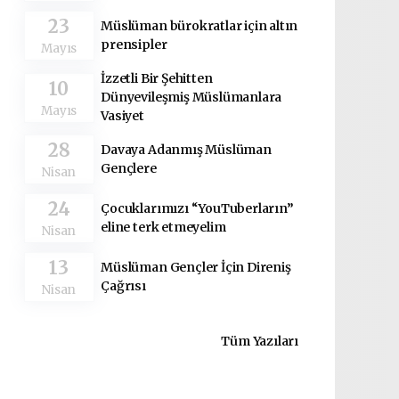
23
Müslüman bürokratlar için altın
prensipler
Mayıs
İzzetli Bir Şehitten
10
Dünyevileşmiş Müslümanlara
Mayıs
Vasiyet
28
Davaya Adanmış Müslüman
Gençlere
Nisan
24
Çocuklarımızı “YouTuberların”
eline terk etmeyelim
Nisan
13
Müslüman Gençler İçin Direniş
Çağrısı
Nisan
Tüm Yazıları