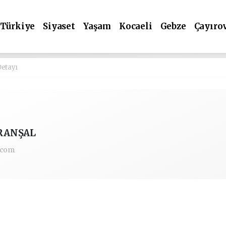
Türkiye
Siyaset
Yaşam
Kocaeli
Gebze
Çayıro
Detayı
IRANŞAL
.com