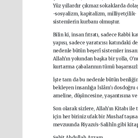
Yüz yıllardır çıkmaz sokaklarda dola
-sosyalizm, kapitalizm, milliyetçilik
sistemlerin kurbanı olmuştur.
Bilin ki, insan fıtratı, sadece Rabbi k
yapısı, sadece yaratıcısı katındaki de
nedenle bütün beşerî sistemler insan
Allah’ın yolundan başka bir yolla, O
kurtarma çabalarının tümü başarısızl
İşte tam da bu nedenle bütün benliğin
bekleyen insanlığa İslâm’ı dosdoğru o
ameline, düşüncesine, yaşantısına ve 
Son olarak sizlere, Allah’ın Kitabı ile
için her biriniz ufak bir Mushaf taşı
mevzuunda Riyazu’s-Salihîn gibi kita
Şehit Abdullah Azzam