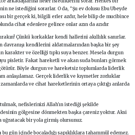
te arkadaşlarına neler istediklerini sorar. Herkes bir
inin ne istediğini sorarlar. O da, “Şu ev dolusu Ebu Ubeyde
sı bir gerçek ki, bilgili erler azdır, hele bilip de mucibince
lunda cihat edenlere gelince onlar azın da azıdır
rakın! Çünkü korkaklar kendi hallerini akıllılık sanırlar.
in davranışı kendilerini aldatmalarından başka bir şey
mun karakter ve özelliği tıpkı suya benzer. Mesela durgun
uyu pisletir. Fakat hareketli ve akan suda bunları görmek
götürür. Böyle durgun ve hareketsiz toplumlarda liderlik
am anlaşılamaz. Gerçek liderlik ve kıymetler zorluklar
 zamanlarda ve cihat hareketlerinin ortaya çıktığı anlarda
lmak, nefislerinizi Allah’ın istediği şekilde
idesinin gölgesine dönmekten başka çareniz yoktur. Aksi
a uğratacak bir yola girmiş olursunuz.
rıyla bu gün içinde bocaladığı sapıklıklara tahammül edemez.