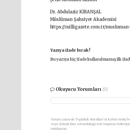
Dr. Abdulaziz KIRANŞAL
Müslüman Şahsiyet Akademisi
https://milligazete.com.tr/musluman-
Yazıya ifade bırak !
Bu yazıya hiç ifade kullanılmamış ilk ifad
Okuyucu Yorumları
(0)
Yorum yazarak Topluluk Kuralları’nı kabul etmiş b
veya dolaylı tüm sorumluluğu tek başınıza üstleniy
tutulamaz.