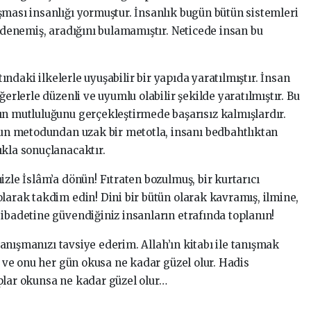
şması insanlığı yormuştur. İnsanlık bugün bütün sistemleri
- denemiş, aradığını bulamamıştır. Neticede insan bu
atındaki ilkelerle uyuşabilir bir yapıda yaratılmıştır. İnsan
ğerlerle düzenli ve uyumlu olabilir şekilde yaratılmıştır. Bu
ın mutluluğunu gerçekleştirmede başarısız kalmışlardır.
’nun metodundan uzak bir metotla, insanı bedbahtlıktan
ıkla sonuçlanacaktır.
izle İslâm’a dönün! Fıtraten bozulmuş, bir kurtarıcı
larak takdim edin! Dini bir bütün olarak kavramış, ilmine,
ibadetine güvendiğiniz insanların etrafında toplanın!
 tanışmanızı tavsiye ederim. Allah’ın kitabı ile tanışmak
sa ve onu her gün okusa ne kadar güzel olur. Hadis
plar okunsa ne kadar güzel olur…