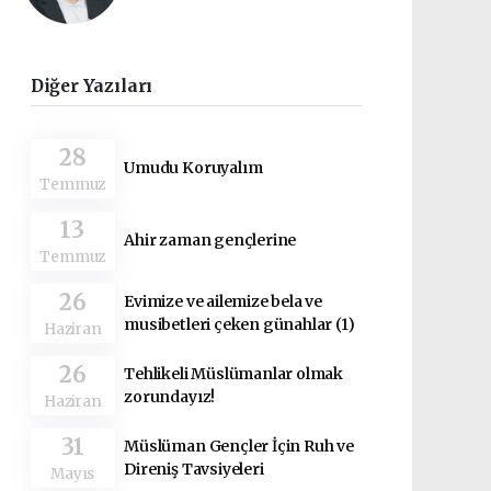
Diğer Yazıları
28
Umudu Koruyalım
Temmuz
13
Ahir zaman gençlerine
Temmuz
26
Evimize ve ailemize bela ve
musibetleri çeken günahlar (1)
Haziran
26
Tehlikeli Müslümanlar olmak
zorundayız!
Haziran
31
Müslüman Gençler İçin Ruh ve
Direniş Tavsiyeleri
Mayıs