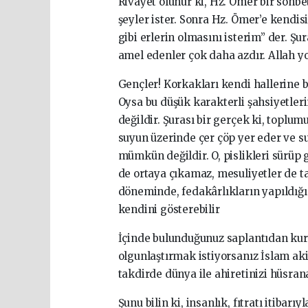
Rivayet olunur ki, Hz. Ömer bir sohbet
şeyler ister. Sonra Hz. Ömer’e kendis
gibi erlerin olmasını isterim” der. Şura
amel edenler çok daha azdır. Allah yo
Gençler! Korkakları kendi hallerine bı
Oysa bu düşük karakterli şahsiyetler
değildir. Şurası bir gerçek ki, toplu
suyun üzerinde çer çöp yer eder ve s
mümkün değildir. O, pislikleri sürüp 
de ortaya çıkamaz, mesuliyetler de t
döneminde, fedakârlıkların yapıldığı
kendini gösterebilir
İçinde bulunduğunuz saplantıdan kurtu
olgunlaştırmak istiyorsanız İslam ak
takdirde dünya ile ahiretinizi hüsran
Şunu bilin ki, insanlık, fıtratı itiba