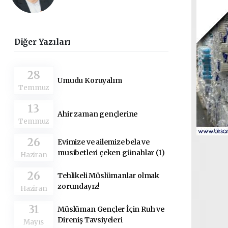
Diğer Yazıları
28
Umudu Koruyalım
Temmuz
13
Ahir zaman gençlerine
Temmuz
26
Evimize ve ailemize bela ve
musibetleri çeken günahlar (1)
Haziran
26
Tehlikeli Müslümanlar olmak
zorundayız!
Haziran
31
Müslüman Gençler İçin Ruh ve
Direniş Tavsiyeleri
Mayıs