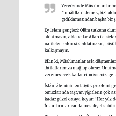
Yeryüzünde Müslümanlar boğ
“innâlillah” demek, bizi ald
gıdıklamasından başka bir şe
Ey İslam gençleri: Ölüm tutkunu olunu
aldatmasın, aldatıcılar Allah ile siz
nafileler, sakın sizi aldatmasın, büyü
kalkışmayın.
Bilin ki, Müslümanlar asla düşmanla
ihtilaflarımıza mağlup oluruz. Unutma
veremeyecek kadar cimriyseniz, gelec
İslâm âleminin en büyük problemi ger
omuzlarında taşıyan yiğitlerin çok az
kadar güzel ortaya koyar: “Her yüz de
İnsanların arasında mesuliyet sahibi 