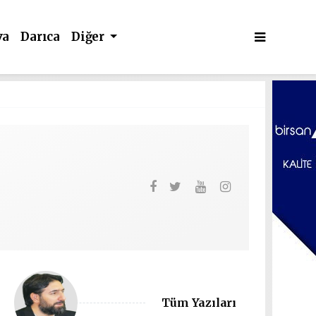
va
Darıca
Diğer
Tüm Yazıları