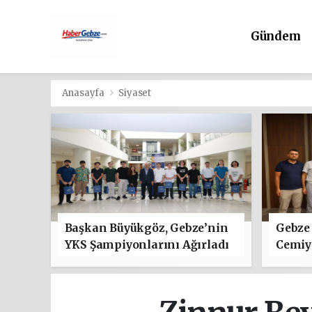
Gündem
Anasayfa
Siyaset
Başkan Büyükgöz, Gebze’nin
Gebze 
YKS Şampiyonlarını Ağırladı
Cemiye
"Hayır