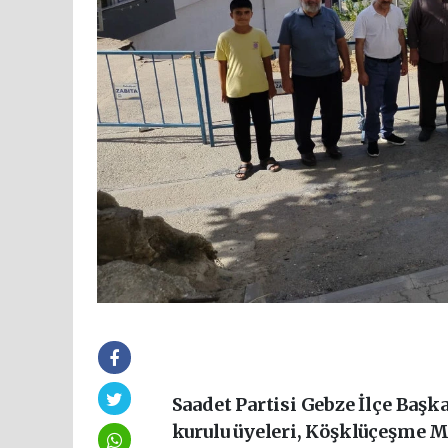
Saadet Partisi Gebze İlçe Baş
kurulu üyeleri, Köşklüçeşme Ma