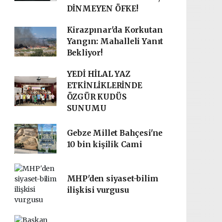
DİNMEYEN ÖFKE!
Kirazpınar'da Korkutan
Yangın: Mahalleli Yanıt
Bekliyor!
YEDİ HİLAL YAZ
ETKİNLİKLERİNDE
ÖZGÜR KUDÜS
SUNUMU
Gebze Millet Bahçesi'ne
10 bin kişilik Cami
MHP'den siyaset-bilim
ilişkisi vurgusu