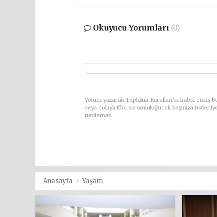
Okuyucu Yorumları
(0)
Yorum yazarak Topluluk Kuralları’nı kabul etmiş b
veya dolaylı tüm sorumluluğu tek başınıza üstleniy
tutulamaz.
Anasayfa
Yaşam