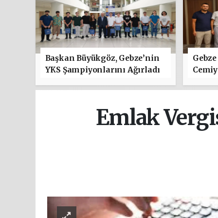
Başkan Büyükgöz, Gebze’nin
Gebze 
YKS Şampiyonlarını Ağırladı
Cemiye
"Hayır
Emlak Vergi