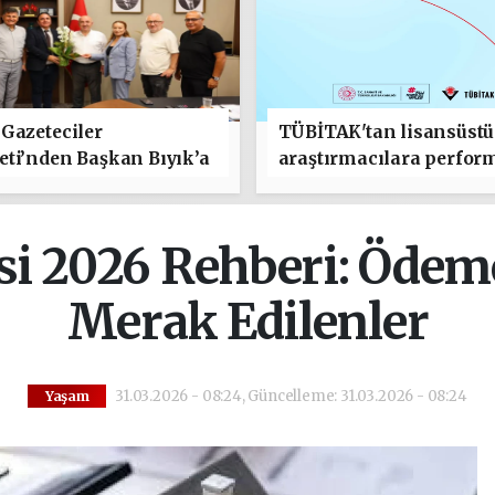
Gazeteciler
TÜBİTAK'tan lisansüstü
ti’nden Başkan Bıyık’a
araştırmacılara perfor
lı Olsun" Ziyareti
bursu çağrısı
si 2026 Rehberi: Ödem
Merak Edilenler
31.03.2026 - 08:24, Güncelleme: 31.03.2026 - 08:24
Yaşam