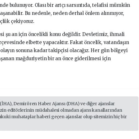
nde bulunuyor. Olası bir artçı sarsıntıda, telafisi mümkün
şanabilir. Bu nedenle, neden derhal önlem alınmıyor,
çlük çekiyoruz.
i şu an için öncelikli konu değildir. Devletimiz, ihmali
rçevesinde elbette yapacaktır. Fakat öncelik, vatandaşın
u olayın sonuna kadar takipçisi olacağız. Her gün bölgeyi
şanan mağduriyetin bir an önce giderilmesi için
 (İHA), Demirören Haber Ajansı (DHA) ve diğer ajanslar
izin editörlerinin müdahalesi olmadan ajans kanallarından
ukuki muhataplar haberi geçen ajanslar olup sitemizin hiç bir