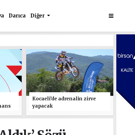
va
Darıca
Diğer
Kocaeli’de adrenalin zirve
mans
yapacak