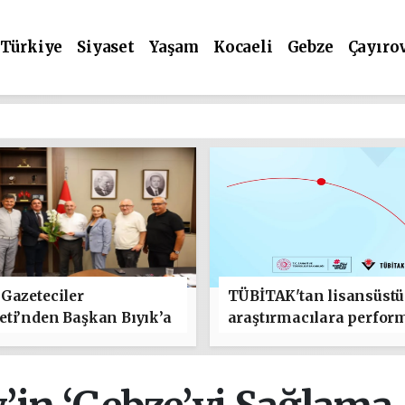
Türkiye
Siyaset
Yaşam
Kocaeli
Gebze
Çayıro
Gazeteciler
TÜBİTAK'tan lisansüstü
ti’nden Başkan Bıyık’a
araştırmacılara perfor
lı Olsun" Ziyareti
bursu çağrısı