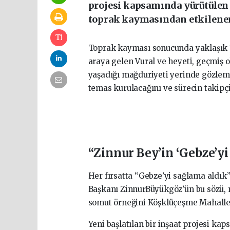
projesi kapsamında yürütülen 
toprak kaymasından etkilenen 
Toprak kayması sonucunda yaklaşık 1
araya gelen Vural ve heyeti, geçmiş ol
yaşadığı mağduriyeti yerinde gözlemle
temas kurulacağını ve sürecin takipçis
“
Zinnur
Bey’in ‘Gebze’yi
Her fırsatta “Gebze’yi sağlama aldı
Başkanı ZinnurBüyükgöz’ün bu sözü, 
somut örneğini Köşklüçeşme Mahalles
Yeni başlatılan bir inşaat projesi ka