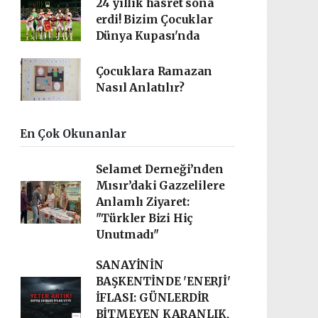
24 yıllık hasret sona
erdi! Bizim Çocuklar
Dünya Kupası'nda
Çocuklara Ramazan
Nasıl Anlatılır?
En Çok Okunanlar
Selamet Derneği’nden
Mısır’daki Gazzelilere
Anlamlı Ziyaret:
"Türkler Bizi Hiç
Unutmadı"
SANAYİNİN
BAŞKENTİNDE 'ENERJİ'
İFLASI: GÜNLERDİR
BİTMEYEN KARANLIK,