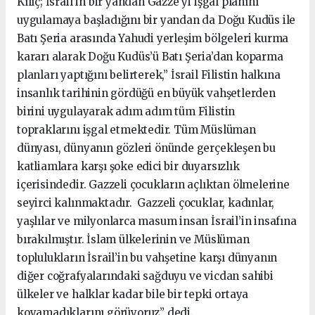
Kılıç; İsrail’in bir yandan Gazze’yi işgal planını
uygulamaya başladığını bir yandan da Doğu Kudüs ile
Batı Şeria arasında Yahudi yerleşim bölgeleri kurma
kararı alarak Doğu Kudüs’ü Batı Şeria’dan koparma
planları yaptığını belirterek,” İsrail Filistin halkına
insanlık tarihinin gördüğü en büyük vahşetlerden
birini uygulayarak adım adım tüm Filistin
topraklarını işgal etmektedir. Tüm Müslüman
dünyası, dünyanın gözleri önünde gerçekleşen bu
katliamlara karşı şoke edici bir duyarsızlık
içerisindedir. Gazzeli çocukların açlıktan ölmelerine
seyirci kalınmaktadır. Gazzeli çocuklar, kadınlar,
yaşlılar ve milyonlarca masum insan İsrail’in insafına
bırakılmıştır. İslam ülkelerinin ve Müslüman
toplulukların İsrail’in bu vahşetine karşı dünyanın
diğer coğrafyalarındaki sağduyu ve vicdan sahibi
ülkeler ve halklar kadar bile bir tepki ortaya
koyamadıklarını görüyoruz” dedi.