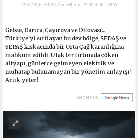
12.01.2026 - 09:26, Güncelleme: 12.01.2026 - 09:55
Gebze, Darıca, Çayırova ve Dilovası...
Türkiye’yi sırtlayan bu dev bölge, SEDAŞ ve
SEPAŞ kıskacında bir Orta Çağ karanlığına
mahkum edildi. Ufak bir fırtınada çöken
altyapı, günlerce gelmeyen elektrik ve
muhatap bulunamayan bir yönetim anlayışı!
Artık yeter!
ABONE OL