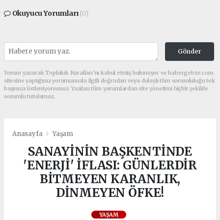
Okuyucu Yorumları
(0)
Gönder
Yorum yazarak Topluluk Kuralları’nı kabul etmiş bulunuyor ve habergebze.com
sitesine yaptığınız yorumunuzla ilgili doğrudan veya dolaylı tüm sorumluluğu tek
başınıza üstleniyorsunuz. Yazılan tüm yorumlardan site yönetimi hiçbir şekilde
sorumlu tutulamaz.
Anasayfa
Yaşam
SANAYİNİN BAŞKENTİNDE
'ENERJİ' İFLASI: GÜNLERDİR
BİTMEYEN KARANLIK,
DİNMEYEN ÖFKE!
YAŞAM