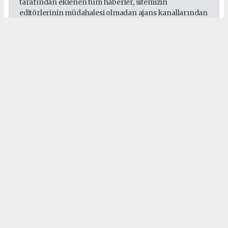
tarafından eklenen tüm haberler, sitemizin
editörlerinin müdahalesi olmadan ajans kanallarından
çekilmektedir. Bu haberlerde yer alan hukuki
muhataplar haberi geçen ajanslar olup sitemizin hiç
bir editörü sorumlu tutulamaz...
#Sepaş
#Sedaş
#Gebze
#Darıca
#Çayırova
#Dilovası
#Elektrik
Okuyucu Yorumları
(0)
Gönder
Yorum yazarak Topluluk Kuralları’nı kabul etmiş bulunuyor ve habergebze.com
sitesine yaptığınız yorumunuzla ilgili doğrudan veya dolaylı tüm sorumluluğu tek
başınıza üstleniyorsunuz. Yazılan tüm yorumlardan site yönetimi hiçbir şekilde
sorumlu tutulamaz.