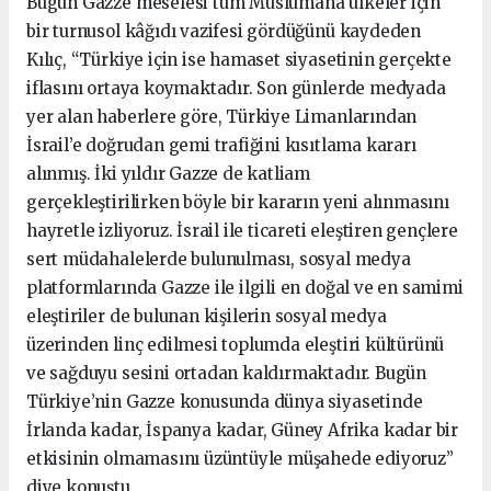
Bugün Gazze meselesi tüm Müslümana ülkeler için
bir turnusol kâğıdı vazifesi gördüğünü kaydeden
Kılıç, “Türkiye için ise hamaset siyasetinin gerçekte
iflasını ortaya koymaktadır. Son günlerde medyada
yer alan haberlere göre, Türkiye Limanlarından
İsrail’e doğrudan gemi trafiğini kısıtlama kararı
alınmış. İki yıldır Gazze de katliam
gerçekleştirilirken böyle bir kararın yeni alınmasını
hayretle izliyoruz. İsrail ile ticareti eleştiren gençlere
sert müdahalelerde bulunulması, sosyal medya
platformlarında Gazze ile ilgili en doğal ve en samimi
eleştiriler de bulunan kişilerin sosyal medya
üzerinden linç edilmesi toplumda eleştiri kültürünü
ve sağduyu sesini ortadan kaldırmaktadır. Bugün
Türkiye’nin Gazze konusunda dünya siyasetinde
İrlanda kadar, İspanya kadar, Güney Afrika kadar bir
etkisinin olmamasını üzüntüyle müşahede ediyoruz”
diye konuştu.