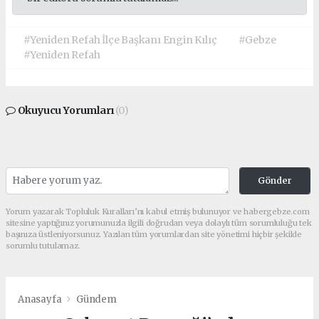
#Yeniden Refah İlçe Başkanı Engin Kılıç
#Gebze
#Yeniden Refah
Okuyucu Yorumları
(0)
Gönder
Yorum yazarak Topluluk Kuralları’nı kabul etmiş bulunuyor ve habergebze.com
sitesine yaptığınız yorumunuzla ilgili doğrudan veya dolaylı tüm sorumluluğu tek
başınıza üstleniyorsunuz. Yazılan tüm yorumlardan site yönetimi hiçbir şekilde
sorumlu tutulamaz.
Anasayfa
Gündem