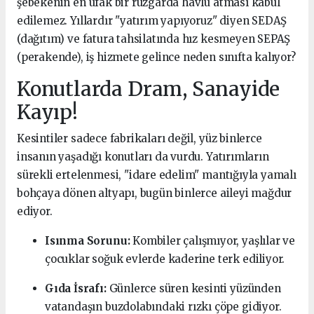
şebekenin en ufak bir rüzgarda havlu atması kabul
edilemez. Yıllardır "yatırım yapıyoruz" diyen SEDAŞ
(dağıtım) ve fatura tahsilatında hız kesmeyen SEPAŞ
(perakende), iş hizmete gelince neden sınıfta kalıyor?
Konutlarda Dram, Sanayide
Kayıp!
Kesintiler sadece fabrikaları değil, yüz binlerce
insanın yaşadığı konutları da vurdu. Yatırımların
sürekli ertelenmesi, "idare edelim" mantığıyla yamalı
bohçaya dönen altyapı, bugün binlerce aileyi mağdur
ediyor.
Isınma Sorunu:
Kombiler çalışmıyor, yaşlılar ve
çocuklar soğuk evlerde kaderine terk ediliyor.
Gıda İsrafı:
Günlerce süren kesinti yüzünden
vatandaşın buzdolabındaki rızkı çöpe gidiyor.