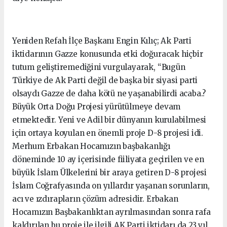
Yeniden Refah İlçe Başkanı Engin Kılıç; Ak Parti
iktidarının Gazze konusunda etki doğuracak hiçbir
tutum geliştiremediğini vurgulayarak, “Bugün
Türkiye de Ak Parti değil de başka bir siyasi parti
olsaydı Gazze de daha kötü ne yaşanabilirdi acaba.?
Büyük Orta Doğu Projesi yürütülmeye devam
etmektedir. Yeni ve Adil bir dünyanın kurulabilmesi
için ortaya koyulan en önemli proje D-8 projesi idi.
Merhum Erbakan Hocamızın başbakanlığı
döneminde 10 ay içerisinde fiiliyata geçirilen ve en
büyük İslam Ülkelerini bir araya getiren D-8 projesi
İslam Coğrafyasında on yıllardır yaşanan sorunların,
acı ve ızdırapların çözüm adresidir. Erbakan
Hocamızın Başbakanlıktan ayrılmasından sonra rafa
kaldırılan bu proje ile ilgili AK Parti iktidarı da 23 yıl