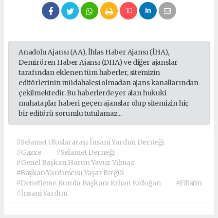
Anadolu Ajansı (AA), İhlas Haber Ajansı (İHA),
Demirören Haber Ajansı (DHA) ve diğer ajanslar
tarafından eklenen tüm haberler, sitemizin
editörlerinin müdahalesi olmadan ajans kanallarından
çekilmektedir. Bu haberlerde yer alan hukuki
muhataplar haberi geçen ajanslar olup sitemizin hiç
bir editörü sorumlu tutulamaz...
#Selamet Uluslararası İnsani Yardım Derneği
#Gazze
#Selamet Derneği
#Genel Başkan Harun Yavuz Yılmaz
#Başkan Yardımcısı Yaşar Birgül
#Denetleme Kurulu Başkanı Erhan Erdoğan
#Filistin
#İnsani Yardım