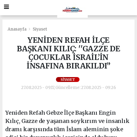
Anasayfa
Siyaset
YENİDEN REFAH İLÇE
BAŞKANI KILIÇ: ''GAZZE DE
ÇOCUKLAR İSRAİL’İN
İNSAFINA BIRAKILDI”
SIYASET
27.08.2025 - 09:17, Güncelleme: 27.08.2025 - 09:26
Yeniden Refah Gebze İlçe Başkanı Engin
Kılıç, Gazze de yaşanan soykırım ve insanlık
dramı karşısında tüm İslam aleminin şoke