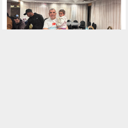
Dualarla Veda
Heyet, Mısır’daki temaslarını "İnşallah özgür
Gazze’de, özgür Mescid-i Aksa’da ve özgür Filistin’de
buluşmak ümidiyle" dualarıyla noktaladı. Selamet
Derneği, hem nakdi yardımların hem de protez
merkezi gibi kalıcı projelerin takipçisi olacağını
belirterek tüm hayırseverlere teşekkürlerini iletti.