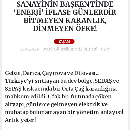
SANAYİNİN BAŞKENTİNDE
'ENERJİ' İFLASI: GÜNLERDİR
BİTMEYEN KARANLIK,
DİNMEYEN ÖFKE!
YAŞAM
12.01.2026 - 09:26, Güncelleme: 12.01.2026 - 09:55
Gebze, Darıca, Çayırova ve Dilovası...
Türkiye’yi sırtlayan bu dev bölge, SEDAŞ ve
SEPAŞ kıskacında bir Orta Çağ karanlığına
mahkum edildi. Ufak bir fırtınada çöken
altyapı, günlerce gelmeyen elektrik ve
muhatap bulunamayan bir yönetim anlayışı!
Artık yeter!