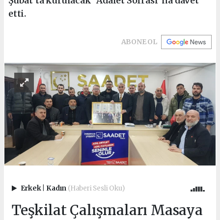
Şubat’ta kurulacak “Adalet Sofrası”na davet
etti.
ABONE OL
Erkek
|
Kadın
(Haberi Sesli Oku)
Teşkilat Çalışmaları Masaya