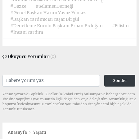
#Gazze
#Selamet Derneği
#Genel Başkan Harun Yavuz Yılmaz
#Başkan Yardımcısı Yaşar Birgül
#Denetleme Kurulu Başkanı Erhan Erdoğan
#Filistin
#İnsani Yardım
Okuyucu Yorumları
(0)
Gönder
Yorum yazarak Topluluk Kuralları’nı kabul etmiş bulunuyor ve habergebze.com
sitesine yaptığınız yorumunuzla ilgili doğrudan veya dolaylı tüm sorumluluğu tek
başınıza üstleniyorsunuz. Yazılan tüm yorumlardan site yönetimi hiçbir şekilde
sorumlu tutulamaz.
Anasayfa
Yaşam