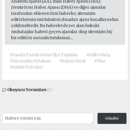
Anadolu Ajansı (AA), İhlas Haber Ajansı (İHA),
Demirören Haber Ajansı (DHA) ve diğer ajanslar
tarafından eklenen tüm haberler, sitemizin
editörlerinin müdahalesi olmadan ajans kanallarından
çekilmektedir. Bu haberlerde yer alan hukuki
muhataplar haberi geçen ajanslar olup sitemizin hiç
bir editörü sorumlu tutulamaz...
#Saadet Partisi Gebze İlçe Teşkilatı
#Milli Görüş
#Necmettin Erbakan
#Erkan Vural
#İftar
#Adalet Sofraları
Okuyucu Yorumları
(0)
Gönder