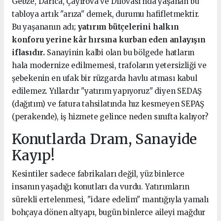
Gebze, Darıca, Çayırova ve Dilovası’nda yaşanan bu
tabloya artık "arıza" demek, durumu hafifletmektir.
Bu yaşananın adı;
yatırım bütçelerini halkın
konforu yerine kâr hırsına kurban eden anlayışın
iflasıdır.
Sanayinin kalbi olan bu bölgede hatların
hala modernize edilmemesi, trafoların yetersizliği ve
şebekenin en ufak bir rüzgarda havlu atması kabul
edilemez. Yıllardır "yatırım yapıyoruz" diyen SEDAŞ
(dağıtım) ve fatura tahsilatında hız kesmeyen SEPAŞ
(perakende), iş hizmete gelince neden sınıfta kalıyor?
Konutlarda Dram, Sanayide
Kayıp!
Kesintiler sadece fabrikaları değil, yüz binlerce
insanın yaşadığı konutları da vurdu. Yatırımların
sürekli ertelenmesi, "idare edelim" mantığıyla yamalı
bohçaya dönen altyapı, bugün binlerce aileyi mağdur