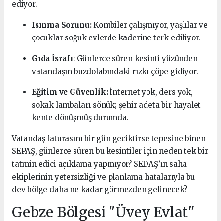
ediyor.
Isınma Sorunu:
Kombiler çalışmıyor, yaşlılar ve
çocuklar soğuk evlerde kaderine terk ediliyor.
Gıda İsrafı:
Günlerce süren kesinti yüzünden
vatandaşın buzdolabındaki rızkı çöpe gidiyor.
Eğitim ve Güvenlik:
İnternet yok, ders yok,
sokak lambaları sönük; şehir adeta bir hayalet
kente dönüşmüş durumda.
Vatandaş faturasını bir gün geciktirse tepesine binen
SEPAŞ, günlerce süren bu kesintiler için neden tek bir
tatmin edici açıklama yapmıyor? SEDAŞ’ın saha
ekiplerinin yetersizliği ve planlama hatalarıyla bu
dev bölge daha ne kadar görmezden gelinecek?
Gebze Bölgesi "Üvey Evlat"