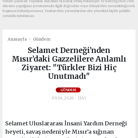
Yorum yazarak Topluluk Kuralları’nı kabul etmiş bulunuyor ve habergebze.com
sitesine yaptığınız yorumunuzla ilgili doğrudan veya dolaylı tüm sorumluluğu tek
başınıza üstleniyorsunuz. Yazılan tüm yorumlardan site yönetimi hiçbir şekilde
sorumlu tutulamaz.
Anasayfa
Gündem
Selamet Derneği’nden
Mısır’daki Gazzelilere Anlamlı
Ziyaret: "Türkler Bizi Hiç
Unutmadı"
GÜNDEM
09.04.2026 - 11:45
Selamet Uluslararası İnsani Yardım Derneği
heyeti, savaş nedeniyle Mısır’a sığınan