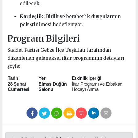
edilecek.
Kardeşlik:
Birlik ve beraberlik duygularının
pekiştirilmesi hedefleniyor.
Program Bilgileri
Saadet Partisi Gebze İlçe Teşkilatı tarafından
düzenlenen geleneksel iftar programının detayları
şöyle:
Tarih
Yer
Etkinlik İçeriği
28 Şubat
Elmas Düğün
İftar Programı ve Erbakan
Cumartesi
Salonu
Hocayı Anma