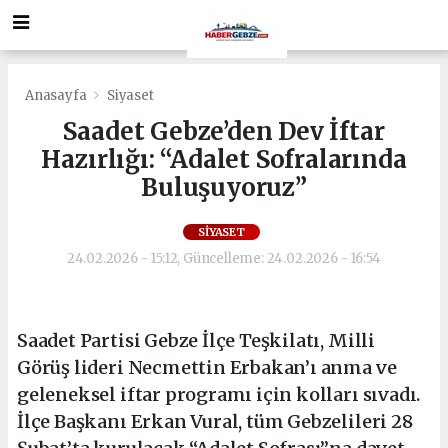
Anasayfa
Siyaset
Saadet Gebze’den Dev İftar
Hazırlığı: “Adalet Sofralarında
Buluşuyoruz”
SIYASET
24.02.2026 - 15:12, Güncelleme: 24.02.2026 - 16:54
Saadet Partisi Gebze İlçe Teşkilatı, Milli
Görüş lideri Necmettin Erbakan’ı anma ve
geleneksel iftar programı için kolları sıvadı.
İlçe Başkanı Erkan Vural, tüm Gebzelileri 28