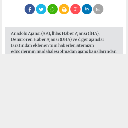
Anadolu Ajansı (AA), İhlas Haber Ajansı (İHA),
Demirören Haber Ajansı (DHA) ve diğer ajanslar
tarafından eklenen tüm haberler, sitemizin
editörlerinin müdahalesi olmadan ajans kanallarından
çekilmektedir. Bu haberlerde yer alan hukuki
muhataplar haberi geçen ajanslar olup sitemizin hiç
bir editörü sorumlu tutulamaz...
#Sepaş
#Sedaş
#Gebze
#Darıca
#Çayırova
#Dilovası
#Elektrik
Okuyucu Yorumları
(0)