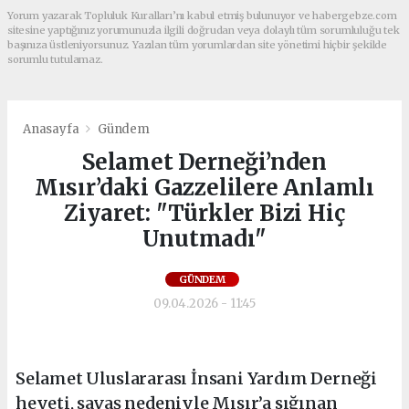
Yorum yazarak Topluluk Kuralları’nı kabul etmiş bulunuyor ve habergebze.com
sitesine yaptığınız yorumunuzla ilgili doğrudan veya dolaylı tüm sorumluluğu tek
başınıza üstleniyorsunuz. Yazılan tüm yorumlardan site yönetimi hiçbir şekilde
sorumlu tutulamaz.
Anasayfa
Gündem
Selamet Derneği’nden
Mısır’daki Gazzelilere Anlamlı
Ziyaret: "Türkler Bizi Hiç
Unutmadı"
GÜNDEM
09.04.2026 - 11:45
Selamet Uluslararası İnsani Yardım Derneği
heyeti, savaş nedeniyle Mısır’a sığınan