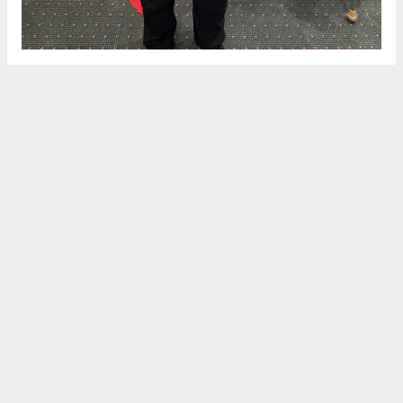
Anadolu Ajansı (AA), İhlas Haber Ajansı (İHA),
Demirören Haber Ajansı (DHA) ve diğer ajanslar
tarafından eklenen tüm haberler, sitemizin
editörlerinin müdahalesi olmadan ajans kanallarından
çekilmektedir. Bu haberlerde yer alan hukuki
muhataplar haberi geçen ajanslar olup sitemizin hiç
bir editörü sorumlu tutulamaz...