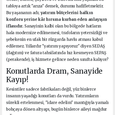
tabloya artık "arıza" demek, durumu hafifletmektir.
Bu yaşananın adı;
yatırım bütçelerini halkın
konforu yerine kâr hırsına kurban eden anlayışın
iflasıdır.
Sanayinin kalbi olan bu bölgede hatların
hala modernize edilmemesi, trafoların yetersizliği ve
şebekenin en ufak bir rüzgarda havlu atması kabul
edilemez. Yıllardır "yatırım yapıyoruz" diyen SEDAŞ
(dağıtım) ve fatura tahsilatında hız kesmeyen SEPAŞ
(perakende), iş hizmete gelince neden sınıfta kalıyor?
Konutlarda Dram, Sanayide
Kayıp!
Kesintiler sadece fabrikaları değil, yüz binlerce
insanın yaşadığı konutları da vurdu. Yatırımların
sürekli ertelenmesi, "idare edelim" mantığıyla yamalı
bohçaya dönen altyapı, bugün binlerce aileyi mağdur