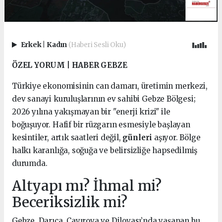
Erkek
|
Kadın
(Haberi Sesli Oku)
ÖZEL YORUM | HABER GEBZE
Türkiye ekonomisinin can damarı, üretimin merkezi,
dev sanayi kuruluşlarının ev sahibi Gebze Bölgesi;
2026 yılına yakışmayan bir "enerji krizi" ile
boğuşuyor. Hafif bir rüzgarın esmesiyle başlayan
kesintiler, artık saatleri değil,
günleri
aşıyor. Bölge
halkı karanlığa, soğuğa ve belirsizliğe hapsedilmiş
durumda.
Altyapı mı? İhmal mi?
Beceriksizlik mi?
Gebze, Darıca, Çayırova ve Dilovası’nda yaşanan bu