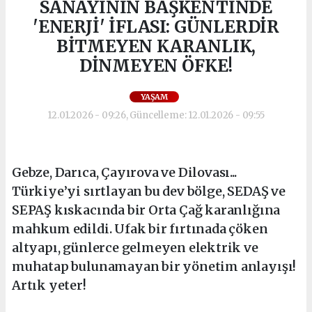
SANAYİNİN BAŞKENTİNDE
'ENERJİ' İFLASI: GÜNLERDİR
BİTMEYEN KARANLIK,
DİNMEYEN ÖFKE!
YAŞAM
12.01.2026 - 09:26, Güncelleme: 12.01.2026 - 09:55
Gebze, Darıca, Çayırova ve Dilovası...
Türkiye’yi sırtlayan bu dev bölge, SEDAŞ ve
SEPAŞ kıskacında bir Orta Çağ karanlığına
mahkum edildi. Ufak bir fırtınada çöken
altyapı, günlerce gelmeyen elektrik ve
muhatap bulunamayan bir yönetim anlayışı!
Artık yeter!