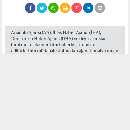
Anadolu Ajansı (AA), İhlas Haber Ajansı (İHA),
Demirören Haber Ajansı (DHA) ve diğer ajanslar
tarafından eklenen tüm haberler, sitemizin
editörlerinin müdahalesi olmadan ajans kanallarından
çekilmektedir. Bu haberlerde yer alan hukuki
muhataplar haberi geçen ajanslar olup sitemizin hiç
bir editörü sorumlu tutulamaz...
#Sepaş
#Sedaş
#Gebze
#Darıca
#Çayırova
#Dilovası
#Elektrik
Okuyucu Yorumları
(0)