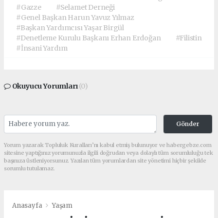
#Gazze
#Selamet Derneği
#Genel Başkan Harun Yavuz Yılmaz
#Başkan Yardımcısı Yaşar Birgül
#Denetleme Kurulu Başkanı Erhan Erdoğan
#Filistin
#İnsani Yardım
Okuyucu Yorumları
(0)
Gönder
Yorum yazarak Topluluk Kuralları’nı kabul etmiş bulunuyor ve habergebze.com
sitesine yaptığınız yorumunuzla ilgili doğrudan veya dolaylı tüm sorumluluğu tek
başınıza üstleniyorsunuz. Yazılan tüm yorumlardan site yönetimi hiçbir şekilde
sorumlu tutulamaz.
Anasayfa
Yaşam