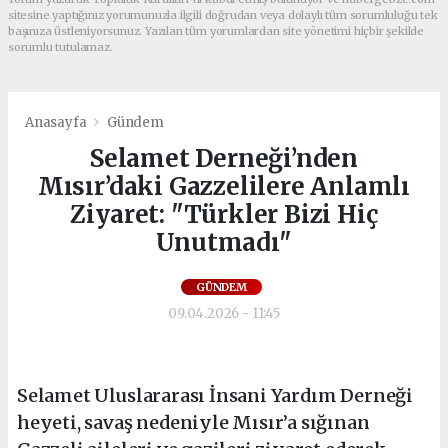
sitesine yaptığınız yorumunuzla ilgili doğrudan veya dolaylı tüm sorumluluğu tek
başınıza üstleniyorsunuz. Yazılan tüm yorumlardan site yönetimi hiçbir şekilde
sorumlu tutulamaz.
Anasayfa
Gündem
Selamet Derneği’nden
Mısır’daki Gazzelilere Anlamlı
Ziyaret: "Türkler Bizi Hiç
Unutmadı"
GÜNDEM
09.04.2026 - 11:45
Selamet Uluslararası İnsani Yardım Derneği
heyeti, savaş nedeniyle Mısır’a sığınan