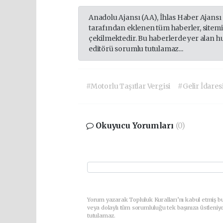
Anadolu Ajansı (AA), İhlas Haber Ajansı
tarafından eklenen tüm haberler, sitem
çekilmektedir. Bu haberlerde yer alan h
editörü sorumlu tutulamaz...
#Motorlu Taşıtlar Vergisi
#Gelir İdares
Okuyucu Yorumları
(0)
Yorum yazarak Topluluk Kuralları’nı kabul etmiş b
veya dolaylı tüm sorumluluğu tek başınıza üstleniy
tutulamaz.