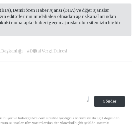
 (İHA), Demirören Haber Ajansı (DHA) ve diğer ajanslar
izin editörlerinin müdahalesi olmadan ajans kanallarından
ukuki muhataplar haberi geçen ajanslar olup sitemizin hiç bir
i Başkanlığı
#Dijital Vergi Dairesi
Gönder
ulunuyor ve habergebze.com sitesine yaptığınız yorumunuzla ilgili doğrudan
orsunuz. Yazılan tüm yorumlardan site yönetimi hiçbir şekilde sorumlu