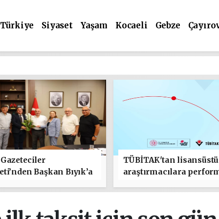
Türkiye
Siyaset
Yaşam
Kocaeli
Gebze
Çayıro
Gazeteciler
TÜBİTAK'tan lisansüstü
ti’nden Başkan Bıyık’a
araştırmacılara perfor
lı Olsun" Ziyareti
bursu çağrısı