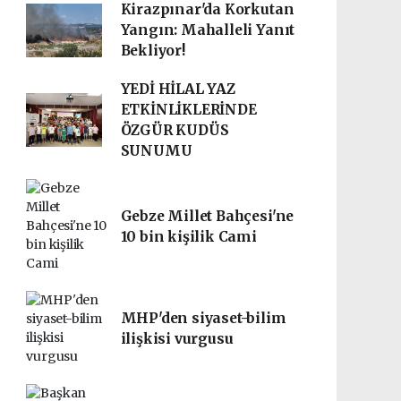
Kirazpınar'da Korkutan
Yangın: Mahalleli Yanıt
Bekliyor!
YEDİ HİLAL YAZ
ETKİNLİKLERİNDE
ÖZGÜR KUDÜS
SUNUMU
Gebze Millet Bahçesi'ne
10 bin kişilik Cami
MHP'den siyaset-bilim
ilişkisi vurgusu