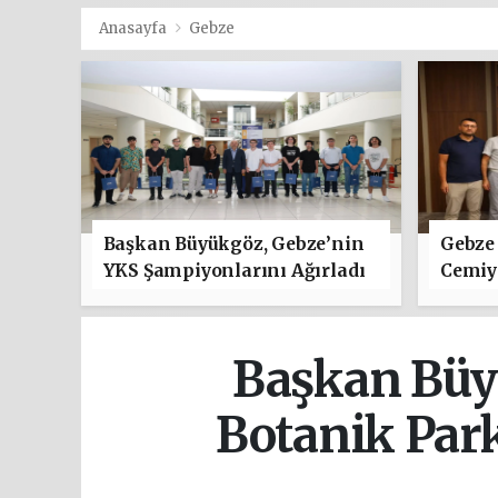
Anasayfa
Gebze
Başkan Büyükgöz, Gebze’nin
Gebze 
YKS Şampiyonlarını Ağırladı
Cemiye
"Hayır
Başkan Büyü
Botanik Park