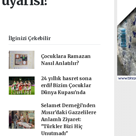
 uyarısı!
İlginizi Çekebilir
Çocuklara Ramazan
Nasıl Anlatılır?
24 yıllık hasret sona
erdi! Bizim Çocuklar
Dünya Kupası'nda
Selamet Derneği’nden
Mısır’daki Gazzelilere
Anlamlı Ziyaret:
"Türkler Bizi Hiç
Unutmadı"