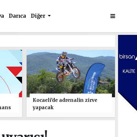
va
Darıca
Diğer
Kocaeli’de adrenalin zirve
mans
yapacak