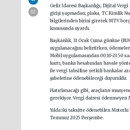
Gelir İdaresi Başkanlığı, Dijital Verg
girişi yapmadan; plaka, TC Kimlik Num
bilgilerinden birini girerek MTV bor
konusunda uyardı.
Başkanlık, 31 Ocak Cuma gününe (BU
uygulanacağını belirtirken, ödemelerin
Mobil uygulamasından 00:10-23:50 saa
kartı, banka hesabından havale yönte
ile vergi tahsiline yetkili bankalar ar
şubelerine ödenebileceği duyuruldu.
Hatırlanacağı gibi, araçların muayen
gerekiyor. Vergi dairesi ödenmeyen MT
Yılda iki taksitte ödenebilen Motorlu 
Temmuz 2025 Perşembe.