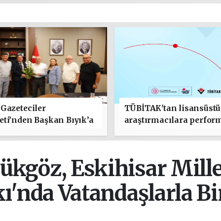
Gazeteciler
TÜBİTAK'tan lisansüstü
ti’nden Başkan Bıyık’a
araştırmacılara perfor
lı Olsun" Ziyareti
bursu çağrısı
kgöz, Eskihisar Mille
ı'nda Vatandaşlarla Bi