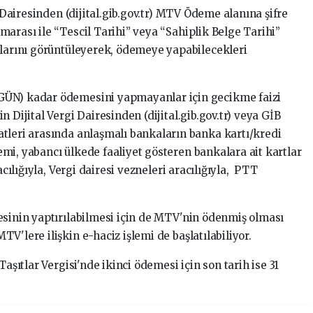
i Dairesinden (dijital.gib.gov.tr) MTV Ödeme alanına şifre
arası ile “Tescil Tarihi” veya “Sahiplik Belge Tarihi”
çlarını görüntüleyerek, ödemeye yapabilecekleri
GÜN) kadar ödemesini yapmayanlar için gecikme faizi
 Dijital Vergi Dairesinden (dijital.gib.gov.tr) veya GİB
tleri arasında anlaşmalı bankaların banka kartı/kredi
mi, yabancı ülkede faaliyet gösteren bankalara ait kartlar
acılığıyla, Vergi dairesi vezneleri aracılığıyla, PTT
esinin yaptırılabilmesi için de MTV'nin ödenmiş olması
V'lere ilişkin e-haciz işlemi de başlatılabiliyor.
Taşıtlar Vergisi'nde ikinci ödemesi için son tarih ise 31