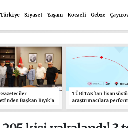
Türkiye
Siyaset
Yaşam
Kocaeli
Gebze
Çayıro
Gazeteciler
TÜBİTAK'tan lisansüstü
ti’nden Başkan Bıyık’a
araştırmacılara perfor
lı Olsun" Ziyareti
bursu çağrısı