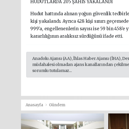
HUDUTLARDA 205 ŞAHIS YAKALANDI
Hudut hattında alınan yoğun güvenlik tedbirle
kişi yakalandı. Ayrıca 428 kişi sınırı geçemede
999’a, engellenenlerin sayısı ise 59 bin 458’
kararlılığının aralıksız sürdüğünü ifade etti.
Anadolu Ajansı (AA), İhlas Haber Ajansı (İHA), De
müdahalesi olmadan ajans kanallarından çekilmekt
sorumlu tutulamaz...
Anasayfa
Gündem