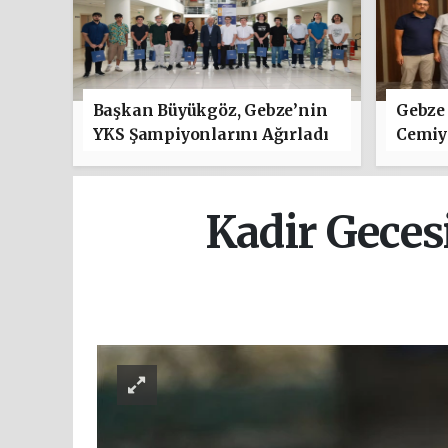
Başkan Büyükgöz, Gebze’nin
Gebze 
YKS Şampiyonlarını Ağırladı
Cemiye
"Hayır
Kadir Gecesi