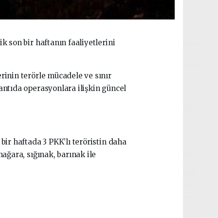
 son bir haftanın faaliyetlerini
rinin terörle mücadele ve sınır
antıda operasyonlara ilişkin güncel
bir haftada 3 PKK’lı teröristin daha
ağara, sığınak, barınak ile