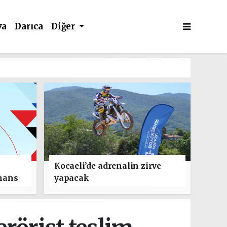
va
Darıca
Diğer
Kocaeli’de adrenalin zirve
mans
yapacak