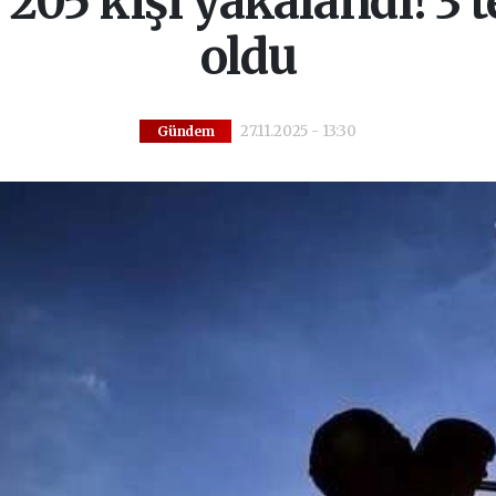
205 kişi yakalandı! 3 t
oldu
27.11.2025 - 13:30
Gündem