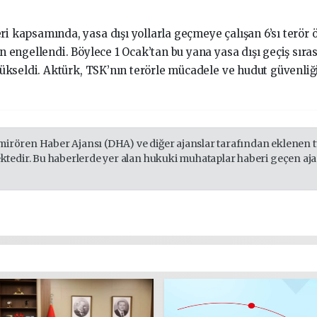
ri kapsamında, yasa dışı yollarla geçmeye çalışan 6’sı terö
n engellendi. Böylece 1 Ocak’tan bu yana yasa dışı geçiş sıra
e yükseldi. Aktürk, TSK’nın terörle mücadele ve hudut güvenl
mirören Haber Ajansı (DHA) ve diğer ajanslar tarafından eklenen tü
edir. Bu haberlerde yer alan hukuki muhataplar haberi geçen ajans