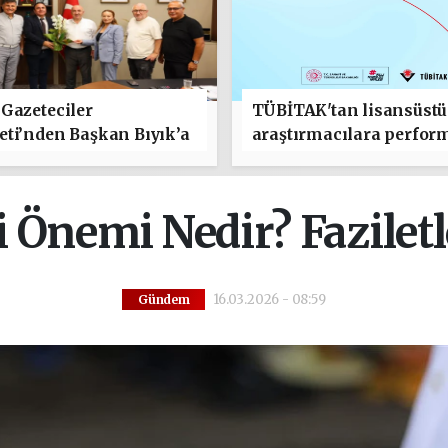
Gazeteciler
TÜBİTAK'tan lisansüstü
ti’nden Başkan Bıyık’a
araştırmacılara perfor
lı Olsun" Ziyareti
bursu çağrısı
 Önemi Nedir? Faziletl
16.03.2026 - 08:59
Gündem