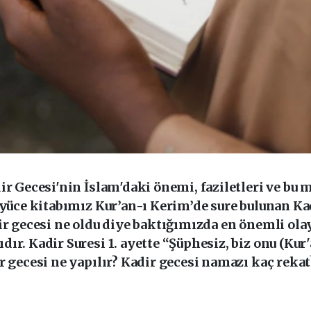
ir Gecesi'nin İslam'daki önemi, faziletleri ve bu 
yüce kitabımız Kur’an-ı Kerim’de sure bulunan Kadi
r gecesi ne oldu diye baktığımızda en önemli olay
r. Kadir Suresi 1. ayette “Şüphesiz, biz onu (Kur'
r gecesi ne yapılır? Kadir gecesi namazı kaç reka