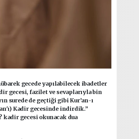
mübarek gecede yapılabilecek ibadetler
r gecesi, fazilet ve sevaplarıyla bin
ın surede de geçtiği gibi Kur’an-ı
an'ı) Kadir gecesinde indirdik.”
t? kadir gecesi okunacak dua