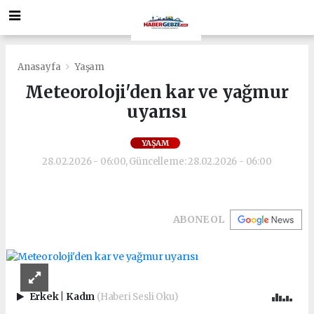
Anasayfa
Yaşam
Meteoroloji'den kar ve yağmur
uyarısı
YAŞAM
28.02.2026 - 06:00, Güncelleme: 28.02.2026 - 06:00
ABONE OL
Erkek
|
Kadın
(Haberi Sesli Oku)