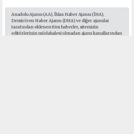
Anadolu Ajansı (AA), İhlas Haber Ajansı (İHA),
Demirören Haber Ajansı (DHA) ve diğer ajanslar
tarafından eklenen tüm haberler, sitemizin
editörlerinin müdahalesi olmadan ajans kanallarından
çekilmektedir. Bu haberlerde yer alan hukuki
muhataplar haberi geçen ajanslar olup sitemizin hiç
bir editörü sorumlu tutulamaz...
#Selamet Uluslararası İnsani Yardım Derneği
#Gazze
#Selamet Derneği
#Genel Başkan Harun Yavuz Yılmaz
#Başkan Yardımcısı Yaşar Birgül
#Denetleme Kurulu Başkanı Erhan Erdoğan
#Filistin
#İnsani Yardım
Okuyucu Yorumları
(0)