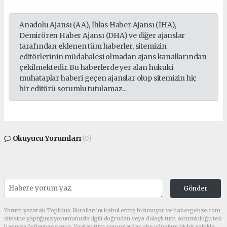
Anadolu Ajansı (AA), İhlas Haber Ajansı (İHA),
Demirören Haber Ajansı (DHA) ve diğer ajanslar
tarafından eklenen tüm haberler, sitemizin
editörlerinin müdahalesi olmadan ajans kanallarından
çekilmektedir. Bu haberlerde yer alan hukuki
muhataplar haberi geçen ajanslar olup sitemizin hiç
bir editörü sorumlu tutulamaz...
Okuyucu Yorumları
(0)
Gönder
Yorum yazarak Topluluk Kuralları’nı kabul etmiş bulunuyor ve habergebze.com
sitesine yaptığınız yorumunuzla ilgili doğrudan veya dolaylı tüm sorumluluğu tek
başınıza üstleniyorsunuz. Yazılan tüm yorumlardan site yönetimi hiçbir şekilde