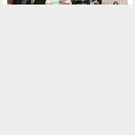
Dualarla Veda
Heyet, Mısır’daki temaslarını "İnşallah özgür
Gazze’de, özgür Mescid-i Aksa’da ve özgür Filistin’de
buluşmak ümidiyle" dualarıyla noktaladı. Selamet
Derneği, hem nakdi yardımların hem de protez
merkezi gibi kalıcı projelerin takipçisi olacağını
belirterek tüm hayırseverlere teşekkürlerini iletti.