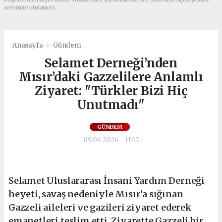
sorumlu tutulamaz.
Anasayfa
Gündem
Selamet Derneği’nden
Mısır’daki Gazzelilere Anlamlı
Ziyaret: "Türkler Bizi Hiç
Unutmadı"
GÜNDEM
09.04.2026 - 11:45
Selamet Uluslararası İnsani Yardım Derneği
heyeti, savaş nedeniyle Mısır’a sığınan
Gazzeli aileleri ve gazileri ziyaret ederek
emanetleri teslim etti. Ziyarette Gazzeli bir