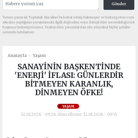
Gönder
Yorum yazarak Topluluk Kuralları’nı kabul etmiş bulunuyor ve habergebze.com
sitesine yaptığınız yorumunuzla ilgili doğrudan veya dolaylı tüm sorumluluğu tek
başınıza üstleniyorsunuz. Yazılan tüm yorumlardan site yönetimi hiçbir şekilde
sorumlu tutulamaz.
Anasayfa
Yaşam
SANAYİNİN BAŞKENTİNDE
'ENERJİ' İFLASI: GÜNLERDİR
BİTMEYEN KARANLIK,
DİNMEYEN ÖFKE!
YAŞAM
12.01.2026 - 09:26, Güncelleme: 12.01.2026 - 09:55