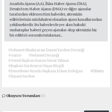
Anadolu Ajansı (AA), İhlas Haber Ajansı (İHA),
Demirören Haber Ajansı (DHA) ve diğer ajanslar
tarafından eklenen tüm haberler, sitemizin
editörlerinin müdahalesi olmadan ajans kanallarından
çekilmektedir. Bu haberlerde yer alan hukuki
muhataplar haberi geçen ajanslar olup sitemizin hiç
bir editörü sorumlu tutulamaz...
#Selamet Uluslararası İnsani Yardım Derneği
#Gazze
#Selamet Derneği
#Genel Başkan Harun Yavuz Yılmaz
#Başkan Yardımcısı Yaşar Birgül
#Denetleme Kurulu Başkanı Erhan Erdoğan
#Filistin
#İnsani Yardım
Okuyucu Yorumları
(0)