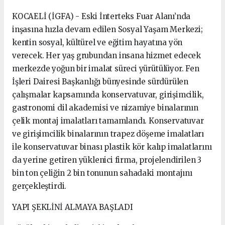
KOCAELİ (İGFA) - Eski İnterteks Fuar Alanı’nda
inşasına hızla devam edilen Sosyal Yaşam Merkezi;
kentin sosyal, kültürel ve eğitim hayatına yön
verecek. Her yaş grubundan insana hizmet edecek
merkezde yoğun bir imalat süreci yürütülüyor. Fen
İşleri Dairesi Başkanlığı bünyesinde sürdürülen
çalışmalar kapsamında konservatuvar, girişimcilik,
gastronomi dil akademisi ve nizamiye binalarının
çelik montaj imalatları tamamlandı. Konservatuvar
ve girişimcilik binalarının trapez döşeme imalatları
ile konservatuvar binası plastik kör kalıp imalatlarını
da yerine getiren yüklenici firma, projelendirilen 3
bin ton çeliğin 2 bin tonunun sahadaki montajını
gerçekleştirdi.
YAPI ŞEKLİNİ ALMAYA BAŞLADI