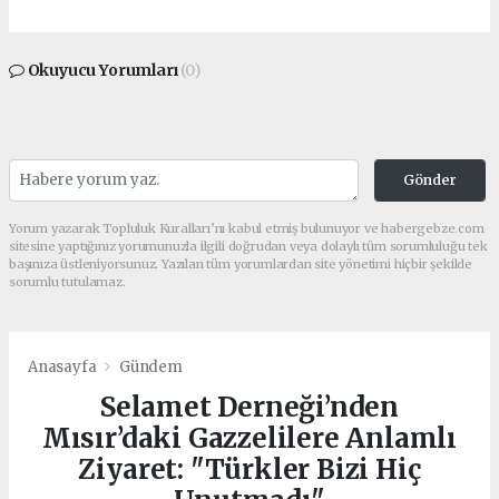
Okuyucu Yorumları
(0)
Gönder
Yorum yazarak Topluluk Kuralları’nı kabul etmiş bulunuyor ve habergebze.com
sitesine yaptığınız yorumunuzla ilgili doğrudan veya dolaylı tüm sorumluluğu tek
başınıza üstleniyorsunuz. Yazılan tüm yorumlardan site yönetimi hiçbir şekilde
sorumlu tutulamaz.
Anasayfa
Gündem
Selamet Derneği’nden
Mısır’daki Gazzelilere Anlamlı
Ziyaret: "Türkler Bizi Hiç