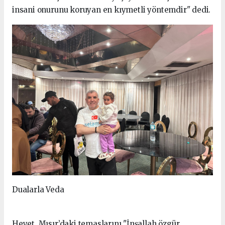
insani onurunu koruyan en kıymetli yöntemdir" dedi.
Dualarla Veda
Heyet, Mısır’daki temaslarını "İnşallah özgür