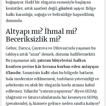
boğuşuyor. Hafif bir rüzgarın esmesiyle başlayan
kesintiler, artık saatleri değil,
günleri
aşıyor. Bölge
halkı karanlığa, soğuğa ve belirsizliğe hapsedilmiş
durumda.
Altyapı mı? İhmal mi?
Beceriksizlik mi?
Gebze, Darıca, Çayırova ve Dilovası’nda yaşanan bu
tabloya artık "arıza" demek, durumu hafifletmektir.
Bu yaşananın adı;
yatırım bütçelerini halkın
konforu yerine kâr hırsına kurban eden anlayışın
iflasıdır.
Sanayinin kalbi olan bu bölgede hatların
hala modernize edilmemesi, trafoların yetersizliği ve
şebekenin en ufak bir rüzgarda havlu atması kabul
edilemez. Yıllardır "yatırım yapıyoruz" diyen SEDAŞ
(dağıtım) ve fatura tahsilatında hız kesmeyen SEPAŞ
(perakende), iş hizmete gelince neden sınıfta kalıyor?