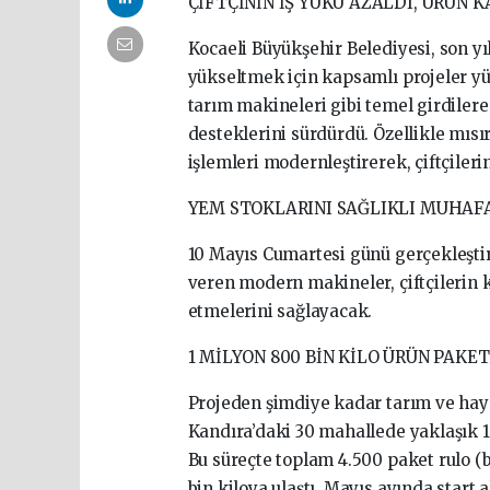
ÇİFTÇİNİN İŞ YÜKÜ AZALDI, ÜRÜN K
Kocaeli Büyükşehir Belediyesi, son yıl
yükseltmek için kapsamlı projeler yü
tarım makineleri gibi temel girdilere
desteklerini sürdürdü. Özellikle mısır
işlemleri modernleştirerek, çiftçilerin
YEM STOKLARINI SAĞLIKLI MUHAF
10 Mayıs Cumartesi günü gerçekleştir
veren modern makineler, çiftçilerin k
etmelerini sağlayacak.
1 MİLYON 800 BİN KİLO ÜRÜN PAKE
Projeden şimdiye kadar tarım ve hayv
Kandıra’daki 30 mahallede yaklaşık 1
Bu süreçte toplam 4.500 paket rulo (
bin kiloya ulaştı. Mayıs ayında start