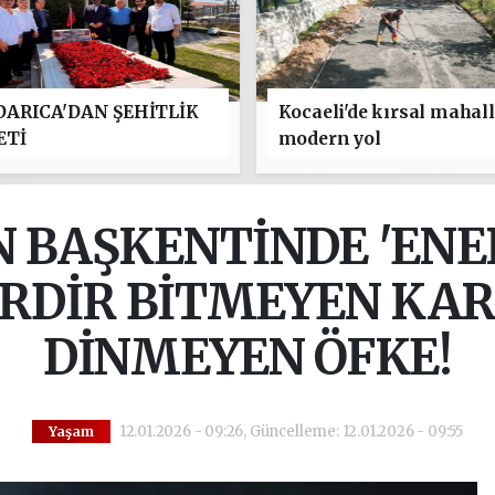
ARICA'DAN ŞEHİTLİK
Kocaeli'de kırsal mahal
ETİ
modern yol
 BAŞKENTİNDE 'ENERJ
RDİR BİTMEYEN KAR
DİNMEYEN ÖFKE!
12.01.2026 - 09:26, Güncelleme: 12.01.2026 - 09:55
Yaşam