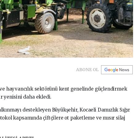
ABONE OL
m ve hayvancılık sektörünü kent genelinde güçlendirmek
r yenisini daha ekledi.
lkınmayı destekleyen Büyükşehir, Kocaeli Damızlık Sığır
protokol kapsamında çiftçilere ot paketleme ve mısır silaj