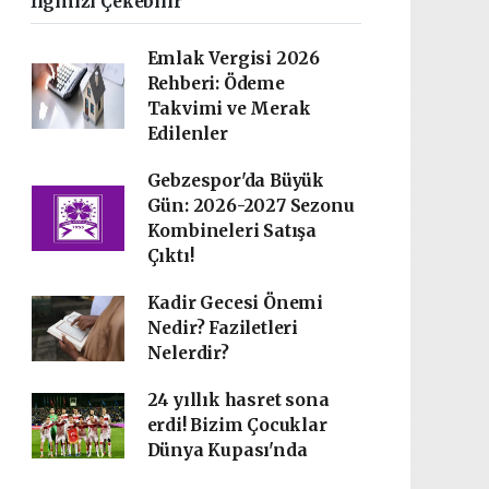
İlginizi Çekebilir
Emlak Vergisi 2026
Rehberi: Ödeme
Takvimi ve Merak
Edilenler
Gebzespor'da Büyük
Gün: 2026-2027 Sezonu
Kombineleri Satışa
Çıktı!
Kadir Gecesi Önemi
Nedir? Faziletleri
Nelerdir?
24 yıllık hasret sona
erdi! Bizim Çocuklar
Dünya Kupası'nda