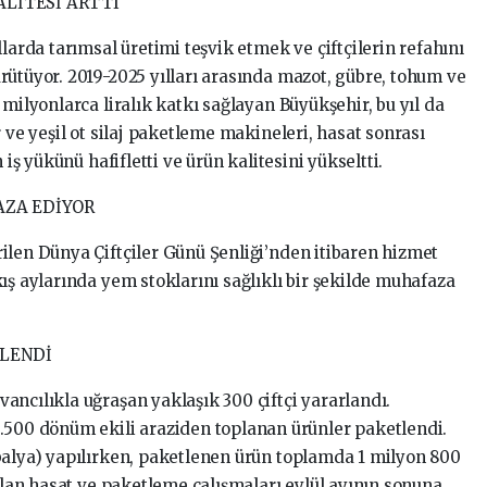
ALİTESİ ARTTI
larda tarımsal üretimi teşvik etmek ve çiftçilerin refahını
rütüyor. 2019-2025 yılları arasında mazot, gübre, tohum ve
 milyonlarca liralık katkı sağlayan Büyükşehir, bu yıl da
 ve yeşil ot silaj paketleme makineleri, hasat sonrası
 iş yükünü hafifletti ve ürün kalitesini yükseltti.
AZA EDİYOR
ilen Dünya Çiftçiler Günü Şenliği’nden itibaren hizmet
ış aylarında yem stoklarını sağlıklı bir şekilde muhafaza
TLENDİ
ancılıkla uğraşan yaklaşık 300 çiftçi yararlandı.
.500 dönüm ekili araziden toplanan ürünler paketlendi.
balya) yapılırken, paketlenen ürün toplamda 1 milyon 800
 alan hasat ve paketleme çalışmaları eylül ayının sonuna