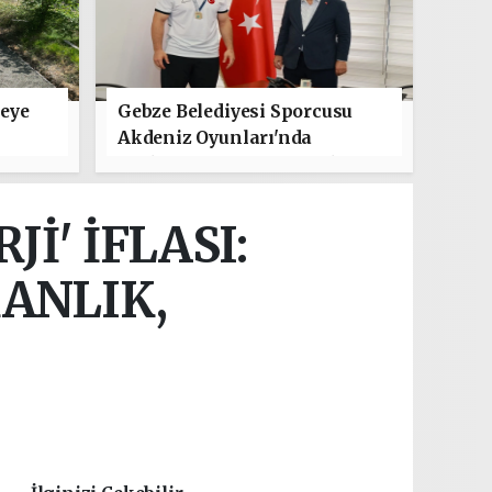
leye
Gebze Belediyesi Sporcusu
Akdeniz Oyunları'nda
Türkiye'yi Temsil Edecek
İ' İFLASI:
ANLIK,