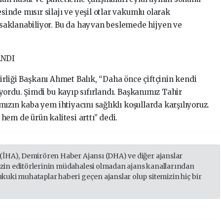
nde mısır silajı ve yeşil otlar vakumlu olarak
aklanabiliyor. Bu da hayvan beslemede hijyen ve
ANDI
 Birliği Başkanı Ahmet Balık, “Daha önce çiftçinin kendi
yordu. Şimdi bu kayıp sıfırlandı. Başkanımız Tahir
ızın kaba yem ihtiyacını sağlıklı koşullarda karşılıyoruz.
em de ürün kalitesi arttı” dedi.
 (İHA), Demirören Haber Ajansı (DHA) ve diğer ajanslar
izin editörlerinin müdahalesi olmadan ajans kanallarından
ukuki muhataplar haberi geçen ajanslar olup sitemizin hiç bir