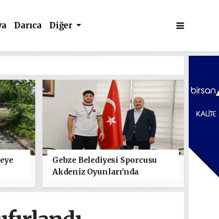
va
Darıca
Diğer
leye
Gebze Belediyesi Sporcusu
Akdeniz Oyunları'nda
Türkiye'yi Temsil Edecek