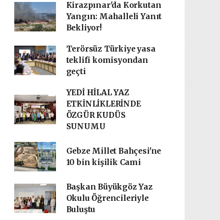
Kirazpınar'da Korkutan
Yangın: Mahalleli Yanıt
Bekliyor!
Terörsüz Türkiye yasa
teklifi komisyondan
geçti
YEDİ HİLAL YAZ
ETKİNLİKLERİNDE
ÖZGÜR KUDÜS
SUNUMU
Gebze Millet Bahçesi'ne
10 bin kişilik Cami
Başkan Büyükgöz Yaz
Okulu Öğrencileriyle
Buluştu