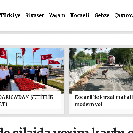
Türkiye
Siyaset
Yaşam
Kocaeli
Gebze
Çayıro
ARICA'DAN ŞEHİTLİK
Kocaeli'de kırsal mahal
ETİ
modern yol