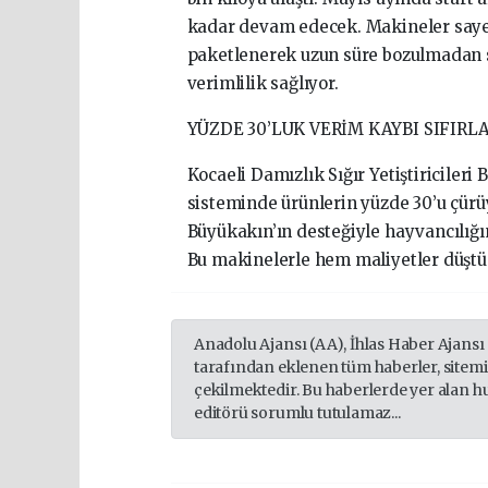
kadar devam edecek. Makineler sayesi
paketlenerek uzun süre bozulmadan s
verimlilik sağlıyor.
YÜZDE 30’LUK VERİM KAYBI SIFIRL
Kocaeli Damızlık Sığır Yetiştiricileri
sisteminde ürünlerin yüzde 30’u çürü
Büyükakın’ın desteğiyle hayvancılığım
Bu makinelerle hem maliyetler düştü h
Anadolu Ajansı (AA), İhlas Haber Ajansı
tarafından eklenen tüm haberler, sitem
çekilmektedir. Bu haberlerde yer alan h
editörü sorumlu tutulamaz...