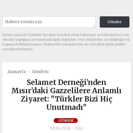
Gönder
Yorum yazarak Topluluk Kuralları’nı kabul etmiş bulunuyor ve habergebze.com
sitesine yaptığınız yorumunuzla ilgili doğrudan veya dolaylı tüm sorumluluğu tek
başınıza üstleniyorsunuz. Yazılan tüm yorumlardan site yönetimi hiçbir şekilde
sorumlu tutulamaz.
Anasayfa
Gündem
Selamet Derneği’nden
Mısır’daki Gazzelilere Anlamlı
Ziyaret: "Türkler Bizi Hiç
Unutmadı"
GÜNDEM
09.04.2026 - 11:45