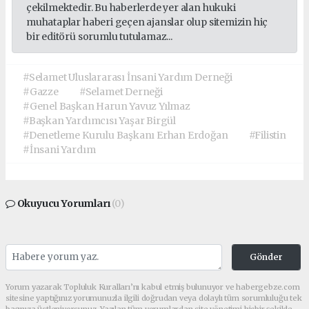
çekilmektedir. Bu haberlerde yer alan hukuki
muhataplar haberi geçen ajanslar olup sitemizin hiç
bir editörü sorumlu tutulamaz...
#Selamet Uluslararası İnsani Yardım Derneği
#Gazze
#Selamet Derneği
#Genel Başkan Harun Yavuz Yılmaz
#Başkan Yardımcısı Yaşar Birgül
#Denetleme Kurulu Başkanı Erhan Erdoğan
#Filistin
#İnsani Yardım
Okuyucu Yorumları
(0)
Gönder
Yorum yazarak Topluluk Kuralları’nı kabul etmiş bulunuyor ve habergebze.com
sitesine yaptığınız yorumunuzla ilgili doğrudan veya dolaylı tüm sorumluluğu tek