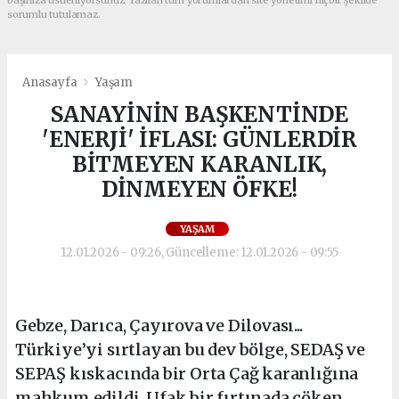
başınıza üstleniyorsunuz. Yazılan tüm yorumlardan site yönetimi hiçbir şekilde
sorumlu tutulamaz.
Anasayfa
Yaşam
SANAYİNİN BAŞKENTİNDE
'ENERJİ' İFLASI: GÜNLERDİR
BİTMEYEN KARANLIK,
DİNMEYEN ÖFKE!
YAŞAM
12.01.2026 - 09:26, Güncelleme: 12.01.2026 - 09:55
Gebze, Darıca, Çayırova ve Dilovası...
Türkiye’yi sırtlayan bu dev bölge, SEDAŞ ve
SEPAŞ kıskacında bir Orta Çağ karanlığına
mahkum edildi. Ufak bir fırtınada çöken