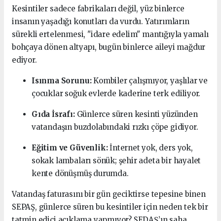
Kesintiler sadece fabrikaları değil, yüz binlerce
insanın yaşadığı konutları da vurdu. Yatırımların
sürekli ertelenmesi, "idare edelim" mantığıyla yamalı
bohçaya dönen altyapı, bugün binlerce aileyi mağdur
ediyor.
Isınma Sorunu:
Kombiler çalışmıyor, yaşlılar ve
çocuklar soğuk evlerde kaderine terk ediliyor.
Gıda İsrafı:
Günlerce süren kesinti yüzünden
vatandaşın buzdolabındaki rızkı çöpe gidiyor.
Eğitim ve Güvenlik:
İnternet yok, ders yok,
sokak lambaları sönük; şehir adeta bir hayalet
kente dönüşmüş durumda.
Vatandaş faturasını bir gün geciktirse tepesine binen
SEPAŞ, günlerce süren bu kesintiler için neden tek bir
tatmin edici açıklama yapmıyor? SEDAŞ’ın saha