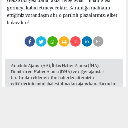
Gebze bölgesi daha fazla "üvey evlat" muamelesi
görmeyi kabul etmeyecektir. Karanlığa mahkum
ettiğiniz vatandaşın ahı, o parıltılı plazalarınızı elbet
bulacaktır!
Anadolu Ajansı (AA), İhlas Haber Ajansı (İHA),
Demirören Haber Ajansı (DHA) ve diğer ajanslar
tarafından eklenen tüm haberler, sitemizin
editörlerinin müdahalesi olmadan ajans kanallarından
çekilmektedir. Bu haberlerde yer alan hukuki
muhataplar haberi geçen ajanslar olup sitemizin hiç
bir editörü sorumlu tutulamaz...
#Sepaş
#Sedaş
#Gebze
#Darıca
#Çayırova
#Dilovası
#Elektrik