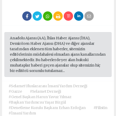
Anadolu Ajansı (AA), İhlas Haber Ajansı (İHA),
Demirören Haber Ajansı (DHA) ve diğer ajanslar
tarafından eklenen tüm haberler, sitemizin
editörlerinin müdahalesi olmadan ajans kanallarından
çekilmektedir. Bu haberlerde yer alan hukuki
muhataplar haberi geçen ajanslar olup sitemizin hiç
bir editörü sorumlu tutulamaz...
#Selamet Uluslararası İnsani Yardım Derneği
#Gazze
#Selamet Derneği
#Genel Başkan Harun Yavuz Yılmaz
#Başkan Yardımcısı Yaşar Birgül
#Denetleme Kurulu Başkanı Erhan Erdoğan
#Filistin
#İnsani Yardım