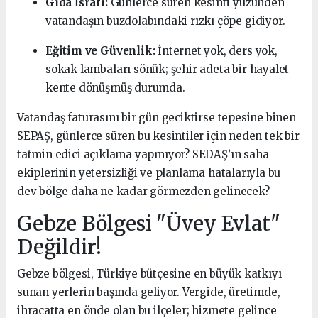
Gıda İsrafı:
Günlerce süren kesinti yüzünden
vatandaşın buzdolabındaki rızkı çöpe gidiyor.
Eğitim ve Güvenlik:
İnternet yok, ders yok,
sokak lambaları sönük; şehir adeta bir hayalet
kente dönüşmüş durumda.
Vatandaş faturasını bir gün geciktirse tepesine binen
SEPAŞ, günlerce süren bu kesintiler için neden tek bir
tatmin edici açıklama yapmıyor? SEDAŞ’ın saha
ekiplerinin yetersizliği ve planlama hatalarıyla bu
dev bölge daha ne kadar görmezden gelinecek?
Gebze Bölgesi "Üvey Evlat"
Değildir!
Gebze bölgesi, Türkiye bütçesine en büyük katkıyı
sunan yerlerin başında geliyor. Vergide, üretimde,
ihracatta en önde olan bu ilçeler; hizmete gelince