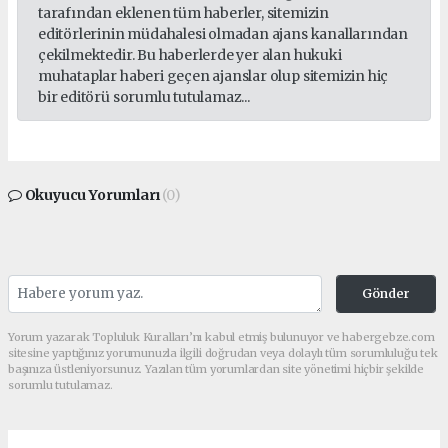
tarafından eklenen tüm haberler, sitemizin
editörlerinin müdahalesi olmadan ajans kanallarından
çekilmektedir. Bu haberlerde yer alan hukuki
muhataplar haberi geçen ajanslar olup sitemizin hiç
bir editörü sorumlu tutulamaz...
Okuyucu Yorumları
(0)
Gönder
Yorum yazarak Topluluk Kuralları’nı kabul etmiş bulunuyor ve habergebze.com
sitesine yaptığınız yorumunuzla ilgili doğrudan veya dolaylı tüm sorumluluğu tek
başınıza üstleniyorsunuz. Yazılan tüm yorumlardan site yönetimi hiçbir şekilde
sorumlu tutulamaz.