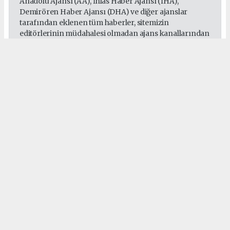
Anadolu Ajansı (AA), İhlas Haber Ajansı (İHA),
Demirören Haber Ajansı (DHA) ve diğer ajanslar
tarafından eklenen tüm haberler, sitemizin
editörlerinin müdahalesi olmadan ajans kanallarından
çekilmektedir. Bu haberlerde yer alan hukuki
muhataplar haberi geçen ajanslar olup sitemizin hiç
bir editörü sorumlu tutulamaz...
#Sepaş
#Sedaş
#Gebze
#Darıca
#Çayırova
#Dilovası
#Elektrik
Okuyucu Yorumları
(0)
Gönder
Yorum yazarak Topluluk Kuralları’nı kabul etmiş bulunuyor ve habergebze.com
sitesine yaptığınız yorumunuzla ilgili doğrudan veya dolaylı tüm sorumluluğu tek
başınıza üstleniyorsunuz. Yazılan tüm yorumlardan site yönetimi hiçbir şekilde