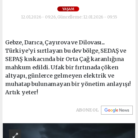
YAŞAM
12.01.2026 - 09:26, Güncelleme: 12.01.2026 - 09:55
Gebze, Darıca, Çayırova ve Dilovası...
Türkiye’yi sırtlayan bu dev bölge, SEDAŞ ve
SEPAŞ kıskacında bir Orta Çağ karanlığına
mahkum edildi. Ufak bir fırtınada çöken
altyapı, günlerce gelmeyen elektrik ve
muhatap bulunamayan bir yönetim anlayışı!
Artık yeter!
ABONE OL