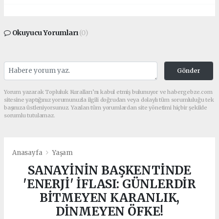
Okuyucu Yorumları
(0)
Gönder
Yorum yazarak Topluluk Kuralları’nı kabul etmiş bulunuyor ve habergebze.com
sitesine yaptığınız yorumunuzla ilgili doğrudan veya dolaylı tüm sorumluluğu tek
başınıza üstleniyorsunuz. Yazılan tüm yorumlardan site yönetimi hiçbir şekilde
sorumlu tutulamaz.
Anasayfa
Yaşam
SANAYİNİN BAŞKENTİNDE
'ENERJİ' İFLASI: GÜNLERDİR
BİTMEYEN KARANLIK,
DİNMEYEN ÖFKE!