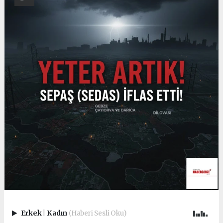
Erkek
|
Kadın
(Haberi Sesli Oku)