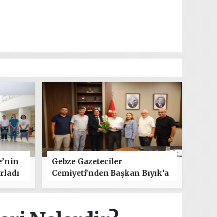
e’nin
Gebze Gazeteciler
rladı
Cemiyeti’nden Başkan Bıyık’a
"Hayırlı Olsun" Ziyareti