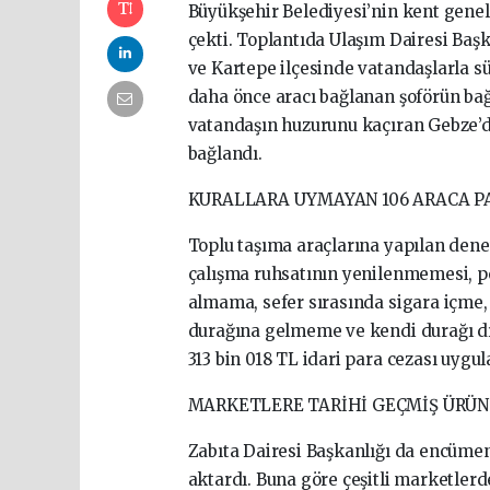
Büyükşehir Belediyesi’nin kent geneli
çekti. Toplantıda Ulaşım Dairesi Baş
ve Kartepe ilçesinde vatandaşlarla s
daha önce aracı bağlanan şoförün ba
vatandaşın huzurunu kaçıran Gebze’de
bağlandı.
KURALLARA UYMAYAN 106 ARACA P
Toplu taşıma araçlarına yapılan den
çalışma ruhsatının yenilenmemesi, p
almama, sefer sırasında sigara içme,
durağına gelmeme ve kendi durağı dı
313 bin 018 TL idari para cezası uygul
MARKETLERE TARİHİ GEÇMİŞ ÜRÜN
Zabıta Dairesi Başkanlığı da encüme
aktardı. Buna göre çeşitli marketler