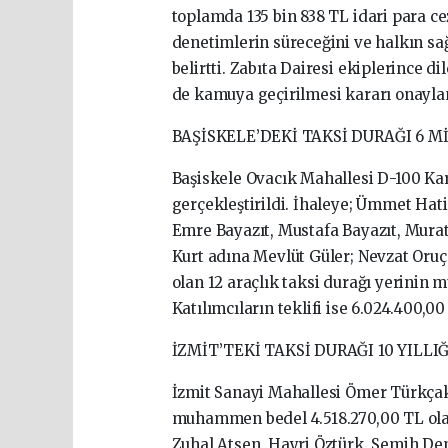
toplamda 135 bin 838 TL idari para ce
denetimlerin süreceğini ve halkın sa
belirtti. Zabıta Dairesi ekiplerince di
de kamuya geçirilmesi kararı onayla
BAŞİSKELE’DEKİ TAKSİ DURAĞI 6 M
Başiskele Ovacık Mahallesi D-100 Kara
gerçekleştirildi. İhaleye; Ümmet Hat
Emre Bayazıt, Mustafa Bayazıt, Murat
Kurt adına Mevlüt Güler; Nevzat Oruç 
olan 12 araçlık taksi durağı yerinin
Katılımcıların teklifi ise 6.024.400,00
İZMİT’TEKİ TAKSİ DURAĞI 10 YILLI
İzmit Sanayi Mahallesi Ömer Türkçaka
muhammen bedel 4.518.270,00 TL olara
Zuhal Atsen, Hayri Öztürk, Semih Dem