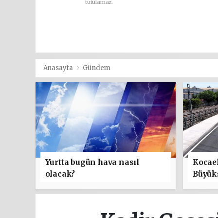
tutulamaz.
Anasayfa
Gündem
Yurtta bugün hava nasıl
Kocael
olacak?
Büyük
ulaşım