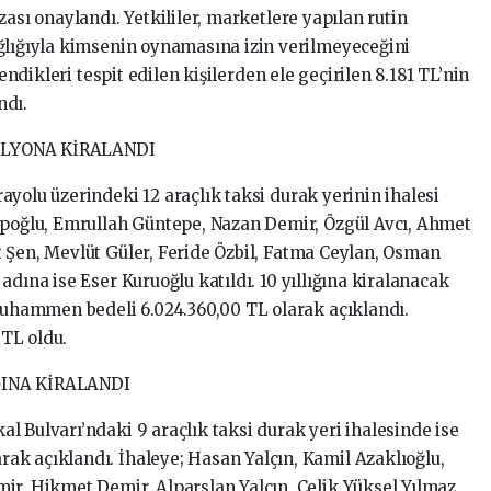
zası onaylandı. Yetkililer, marketlere yapılan rutin
ğlığıyla kimsenin oynamasına izin verilmeyeceğini
lendikleri tespit edilen kişilerden ele geçirilen 8.181 TL’nin
ndı.
İLYONA KİRALANDI
yolu üzerindeki 12 araçlık taksi durak yerinin ihalesi
ipoğlu, Emrullah Güntepe, Nazan Demir, Özgül Avcı, Ahmet
 Şen, Mevlüt Güler, Feride Özbil, Fatma Ceylan, Osman
adına ise Eser Kuruoğlu katıldı. 10 yıllığına kiralanacak
 muhammen bedeli 6.024.360,00 TL olarak açıklandı.
 TL oldu.
ĞINA KİRALANDI
l Bulvarı’ndaki 9 araçlık taksi durak yeri ihalesinde ise
k açıklandı. İhaleye; Hasan Yalçın, Kamil Azaklıoğlu,
ir, Hikmet Demir, Alparslan Yalçın, Çelik Yüksel Yılmaz,