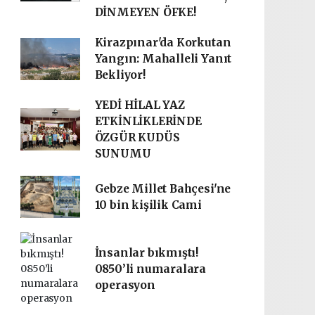
DİNMEYEN ÖFKE!
Kirazpınar'da Korkutan
Yangın: Mahalleli Yanıt
Bekliyor!
YEDİ HİLAL YAZ
ETKİNLİKLERİNDE
ÖZGÜR KUDÜS
SUNUMU
Gebze Millet Bahçesi'ne
10 bin kişilik Cami
İnsanlar bıkmıştı!
0850’li numaralara
operasyon