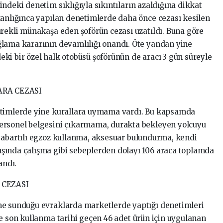
ndeki denetim sıklığıyla sıkıntıların azaldığına dikkat
kanlığınca yapılan denetimlerde daha önce cezası kesilen
ürekli münakaşa eden şoförün cezası uzatıldı. Buna göre
ğlama kararının devamlılığı onandı. Öte yandan yine
ki bir özel halk otobüsü şoförünün de aracı 3 gün süreyle
ARA CEZASI
etimlerde yine kurallara uymama vardı. Bu kapsamda
ersonel belgesini çıkarmama, durakta bekleyen yolcuyu
 abartılı egzoz kullanma, aksesuar bulundurma, kendi
şında çalışma gibi sebeplerden dolayı 106 araca toplamda
andı.
 CEZASI
ne sunduğu evraklarda marketlerde yaptığı denetimleri
de son kullanma tarihi geçen 46 adet ürün için uygulanan