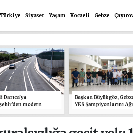
Türkiye
Siyaset
Yaşam
Kocaeli
Gebze
Çayıro
i Darıca’ya
Başkan Büyükgöz, Gebz
şehir'den modern
YKS Şampiyonlarını Ağı
 yatırımı