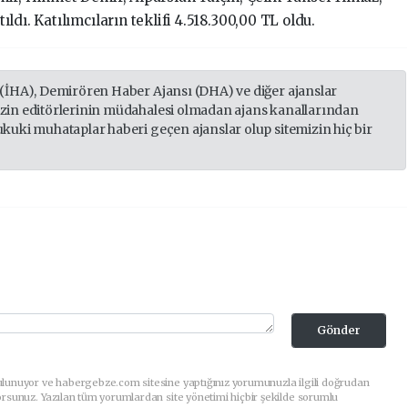
dı. Katılımcıların teklifi 4.518.300,00 TL oldu.
 (İHA), Demirören Haber Ajansı (DHA) ve diğer ajanslar
izin editörlerinin müdahalesi olmadan ajans kanallarından
ukuki muhataplar haberi geçen ajanslar olup sitemizin hiç bir
Gönder
ulunuyor ve habergebze.com sitesine yaptığınız yorumunuzla ilgili doğrudan
orsunuz. Yazılan tüm yorumlardan site yönetimi hiçbir şekilde sorumlu