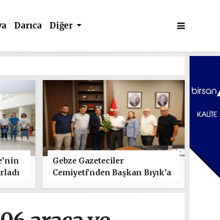
va
Darıca
Diğer
e’nin
Gebze Gazeteciler
rladı
Cemiyeti’nden Başkan Bıyık’a
"Hayırlı Olsun" Ziyareti