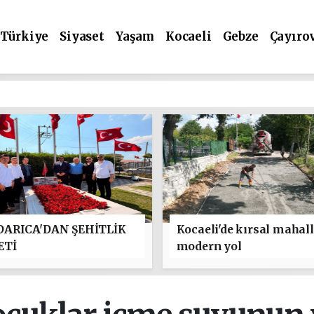
Türkiye
Siyaset
Yaşam
Kocaeli
Gebze
Çayıro
ARICA'DAN ŞEHİTLİK
Kocaeli'de kırsal mahal
ETİ
modern yol