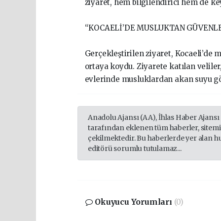
ziyaret, hem bilgilendirici hem de ke
“KOCAELİ’DE MUSLUKTAN GÜVENLE 
Gerçekleştirilen ziyaret, Kocaeli’de 
ortaya koydu. Ziyarete katılan velile
evlerinde musluklardan akan suyu gönü
Anadolu Ajansı (AA), İhlas Haber Ajansı
tarafından eklenen tüm haberler, sitem
çekilmektedir. Bu haberlerde yer alan h
editörü sorumlu tutulamaz...
Okuyucu Yorumları
(0)