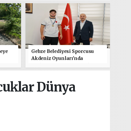
leye
Gebze Belediyesi Sporcusu
Akdeniz Oyunları'nda
Türkiye'yi Temsil Edecek
ocuklar Dünya