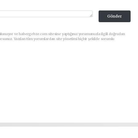
Gönder
ulunuyor ve habergebze.com sitesine yaptığınız yorumunuzla ilgili doğrudan
orsunuz. Yazılan tüm yorumlardan site yönetimi hiçbir şekilde sorumlu