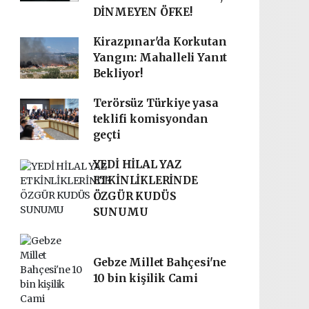
DİNMEYEN ÖFKE!
Kirazpınar'da Korkutan
Yangın: Mahalleli Yanıt
Bekliyor!
Terörsüz Türkiye yasa
teklifi komisyondan
geçti
YEDİ HİLAL YAZ
ETKİNLİKLERİNDE
ÖZGÜR KUDÜS
SUNUMU
Gebze Millet Bahçesi'ne
10 bin kişilik Cami