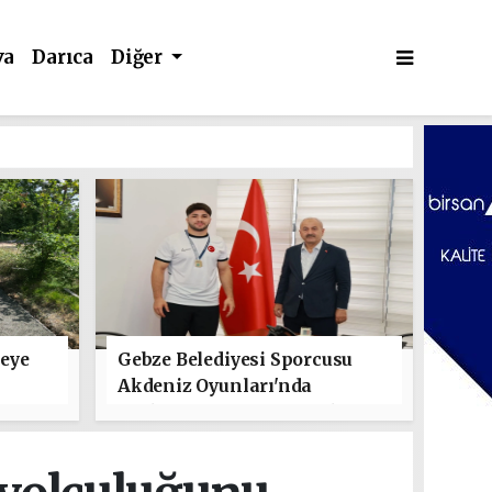
va
Darıca
Diğer
leye
Gebze Belediyesi Sporcusu
Akdeniz Oyunları'nda
Türkiye'yi Temsil Edecek