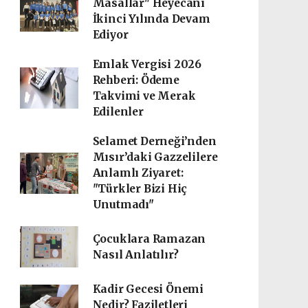
Masallar" Heyecanı
İkinci Yılında Devam
Ediyor
Emlak Vergisi 2026
Rehberi: Ödeme
Takvimi ve Merak
Edilenler
Selamet Derneği’nden
Mısır’daki Gazzelilere
Anlamlı Ziyaret:
"Türkler Bizi Hiç
Unutmadı"
Çocuklara Ramazan
Nasıl Anlatılır?
Kadir Gecesi Önemi
Nedir? Faziletleri