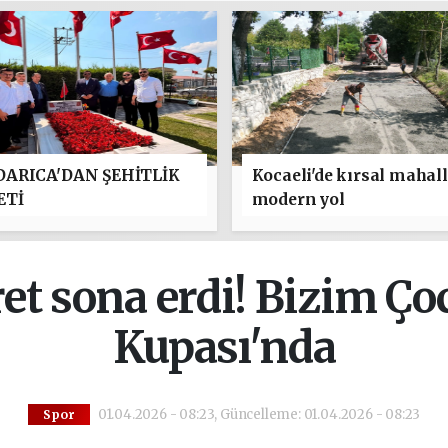
ARICA'DAN ŞEHİTLİK
Kocaeli'de kırsal mahal
ETİ
modern yol
sret sona erdi! Bizim Ç
Kupası'nda
01.04.2026 - 08:23, Güncelleme: 01.04.2026 - 08:23
Spor