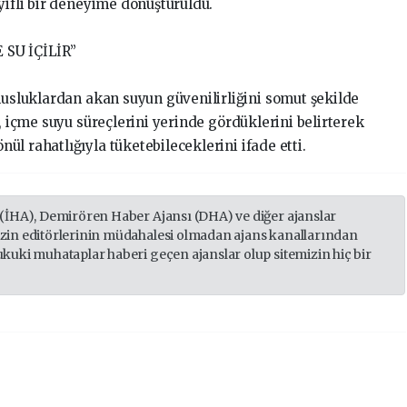
yifli bir deneyime dönüştürüldü.
SU İÇİLİR”
musluklardan akan suyun güvenilirliğini somut şekilde
r, içme suyu süreçlerini yerinde gördüklerini belirterek
l rahatlığıyla tüketebileceklerini ifade etti.
 (İHA), Demirören Haber Ajansı (DHA) ve diğer ajanslar
izin editörlerinin müdahalesi olmadan ajans kanallarından
ukuki muhataplar haberi geçen ajanslar olup sitemizin hiç bir