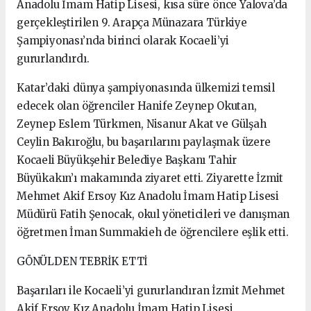
Anadolu İmam Hatip Lisesi, kısa süre önce Yalova’da
gerçekleştirilen 9. Arapça Münazara Türkiye
Şampiyonası’nda birinci olarak Kocaeli’yi
gururlandırdı.
Katar’daki dünya şampiyonasında ülkemizi temsil
edecek olan öğrenciler Hanife Zeynep Okutan,
Zeynep Eslem Türkmen, Nisanur Akat ve Gülşah
Ceylin Bakıroğlu, bu başarılarını paylaşmak üzere
Kocaeli Büyükşehir Belediye Başkanı Tahir
Büyükakın’ı makamında ziyaret etti. Ziyarette İzmit
Mehmet Akif Ersoy Kız Anadolu İmam Hatip Lisesi
Müdürü Fatih Şenocak, okul yöneticileri ve danışman
öğretmen İman Summakieh de öğrencilere eşlik etti.
GÖNÜLDEN TEBRİK ETTİ
Başarıları ile Kocaeli’yi gururlandıran İzmit Mehmet
Akif Ersoy Kız Anadolu İmam Hatip Lisesi