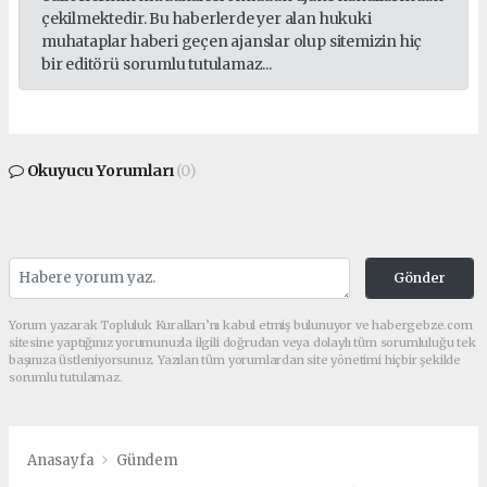
çekilmektedir. Bu haberlerde yer alan hukuki
muhataplar haberi geçen ajanslar olup sitemizin hiç
bir editörü sorumlu tutulamaz...
Okuyucu Yorumları
(0)
Gönder
Yorum yazarak Topluluk Kuralları’nı kabul etmiş bulunuyor ve habergebze.com
sitesine yaptığınız yorumunuzla ilgili doğrudan veya dolaylı tüm sorumluluğu tek
başınıza üstleniyorsunuz. Yazılan tüm yorumlardan site yönetimi hiçbir şekilde
sorumlu tutulamaz.
Anasayfa
Gündem