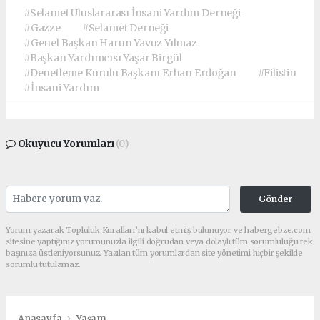
#Selamet Uluslararası İnsani Yardım Derneği
#Gazze
#Selamet Derneği
#Genel Başkan Harun Yavuz Yılmaz
#Başkan Yardımcısı Yaşar Birgül
#Denetleme Kurulu Başkanı Erhan Erdoğan
#Filistin
#İnsani Yardım
Okuyucu Yorumları
(0)
Gönder
Yorum yazarak Topluluk Kuralları’nı kabul etmiş bulunuyor ve habergebze.com
sitesine yaptığınız yorumunuzla ilgili doğrudan veya dolaylı tüm sorumluluğu tek
başınıza üstleniyorsunuz. Yazılan tüm yorumlardan site yönetimi hiçbir şekilde
sorumlu tutulamaz.
Anasayfa
Yaşam