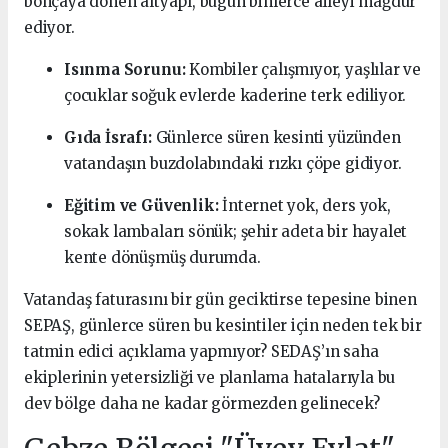
bohçaya dönen altyapı, bugün binlerce aileyi mağdur
ediyor.
Isınma Sorunu:
Kombiler çalışmıyor, yaşlılar ve
çocuklar soğuk evlerde kaderine terk ediliyor.
Gıda İsrafı:
Günlerce süren kesinti yüzünden
vatandaşın buzdolabındaki rızkı çöpe gidiyor.
Eğitim ve Güvenlik:
İnternet yok, ders yok,
sokak lambaları sönük; şehir adeta bir hayalet
kente dönüşmüş durumda.
Vatandaş faturasını bir gün geciktirse tepesine binen
SEPAŞ, günlerce süren bu kesintiler için neden tek bir
tatmin edici açıklama yapmıyor? SEDAŞ’ın saha
ekiplerinin yetersizliği ve planlama hatalarıyla bu
dev bölge daha ne kadar görmezden gelinecek?