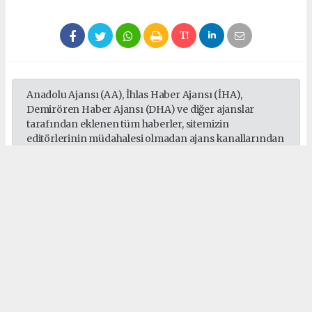
Anadolu Ajansı (AA), İhlas Haber Ajansı (İHA),
Demirören Haber Ajansı (DHA) ve diğer ajanslar
tarafından eklenen tüm haberler, sitemizin
editörlerinin müdahalesi olmadan ajans kanallarından
çekilmektedir. Bu haberlerde yer alan hukuki
muhataplar haberi geçen ajanslar olup sitemizin hiç
bir editörü sorumlu tutulamaz...
#Sepaş
#Sedaş
#Gebze
#Darıca
#Çayırova
#Dilovası
#Elektrik
Okuyucu Yorumları
(0)