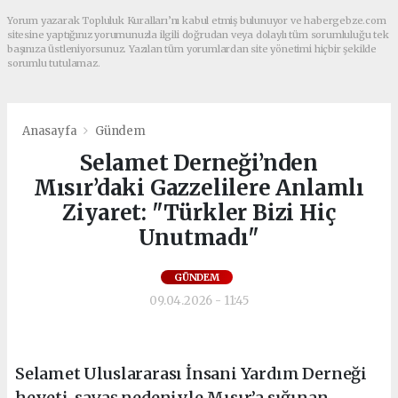
Yorum yazarak Topluluk Kuralları’nı kabul etmiş bulunuyor ve habergebze.com
sitesine yaptığınız yorumunuzla ilgili doğrudan veya dolaylı tüm sorumluluğu tek
başınıza üstleniyorsunuz. Yazılan tüm yorumlardan site yönetimi hiçbir şekilde
sorumlu tutulamaz.
Anasayfa
Gündem
Selamet Derneği’nden
Mısır’daki Gazzelilere Anlamlı
Ziyaret: "Türkler Bizi Hiç
Unutmadı"
GÜNDEM
09.04.2026 - 11:45
Selamet Uluslararası İnsani Yardım Derneği
heyeti, savaş nedeniyle Mısır’a sığınan