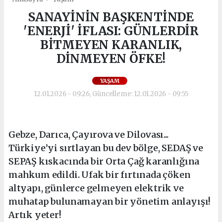
SANAYİNİN BAŞKENTİNDE
'ENERJİ' İFLASI: GÜNLERDİR
BİTMEYEN KARANLIK,
DİNMEYEN ÖFKE!
YAŞAM
12.01.2026 - 09:26, Güncelleme: 12.01.2026 - 09:55
Gebze, Darıca, Çayırova ve Dilovası...
Türkiye’yi sırtlayan bu dev bölge, SEDAŞ ve
SEPAŞ kıskacında bir Orta Çağ karanlığına
mahkum edildi. Ufak bir fırtınada çöken
altyapı, günlerce gelmeyen elektrik ve
muhatap bulunamayan bir yönetim anlayışı!
Artık yeter!