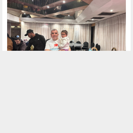
Dualarla Veda
Heyet, Mısır’daki temaslarını "İnşallah özgür
Gazze’de, özgür Mescid-i Aksa’da ve özgür Filistin’de
buluşmak ümidiyle" dualarıyla noktaladı. Selamet
Derneği, hem nakdi yardımların hem de protez