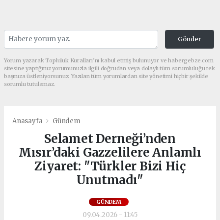
Gönder
Yorum yazarak Topluluk Kuralları’nı kabul etmiş bulunuyor ve habergebze.com
sitesine yaptığınız yorumunuzla ilgili doğrudan veya dolaylı tüm sorumluluğu tek
başınıza üstleniyorsunuz. Yazılan tüm yorumlardan site yönetimi hiçbir şekilde
sorumlu tutulamaz.
Anasayfa
Gündem
Selamet Derneği’nden
Mısır’daki Gazzelilere Anlamlı
Ziyaret: "Türkler Bizi Hiç
Unutmadı"
GÜNDEM
09.04.2026 - 11:45