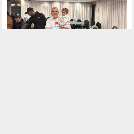
Dualarla Veda
Heyet, Mısır’daki temaslarını "İnşallah özgür
Gazze’de, özgür Mescid-i Aksa’da ve özgür Filistin’de
buluşmak ümidiyle" dualarıyla noktaladı. Selamet
Derneği, hem nakdi yardımların hem de protez
merkezi gibi kalıcı projelerin takipçisi olacağını
belirterek tüm hayırseverlere teşekkürlerini iletti.