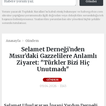
Gönder
Yorum yazarak Topluluk Kuralları’nı kabul etmiş bulunuyor ve habergebze.com
sitesine yaptığınız yorumunuzla ilgili doğrudan veya dolaylı tüm sorumluluğu tek
başınıza üstleniyorsunuz. Yazılan tüm yorumlardan site yönetimi hiçbir şekilde
sorumlu tutulamaz.
Anasayfa
Gündem
Selamet Derneği’nden
Mısır’daki Gazzelilere Anlamlı
Ziyaret: "Türkler Bizi Hiç
Unutmadı"
GÜNDEM
09.04.2026 - 11:45
Selamet Uluslararası İnsani Yardım Derneği