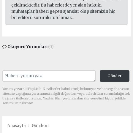
çekilmektedir. Bu haberlerde yer alan hukuki
muhataplar haberi geçen ajanslar olup sitemizin hiç
bir editörü sorumlu tutulamaz...
Okuyucu Yorumları
(0)
Gönder
Yorum yazarak Topluluk Kuralları’nı kabul etmiş bulunuyor ve habergebze.com
sitesine yaptığınız yorumunuzla ilgili doğrudan veya dolaylı tüm sorumluluğu tek
başınıza üstleniyorsunuz. Yazılan tüm yorumlardan site yönetimi hiçbir şekilde
sorumlu tutulamaz.
Anasayfa
Gündem