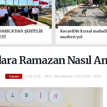
ARICA'DAN ŞEHİTLİK
Kocaeli'de kırsal mahal
ETİ
modern yol
ara Ramazan Nasıl Anl
23.02.2026 - 08:34, Güncelleme: 23.02.2026 - 08:34
Yaşam