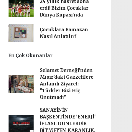
24 yıllık hasret sona
erdi! Bizim Çocuklar
Dünya Kupası'nda
Çocuklara Ramazan
Nasıl Anlatılır?
En Çok Okunanlar
Selamet Derneği’nden
Mısır’daki Gazzelilere
Anlamlı Ziyaret:
"Türkler Bizi Hiç
Unutmadı"
SANAYİNİN
BAŞKENTİNDE 'ENERJİ'
İFLASI: GÜNLERDİR
BİTMEYEN KARANLIK,