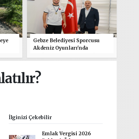
leye
Gebze Belediyesi Sporcusu
Akdeniz Oyunları'nda
Türkiye'yi Temsil Edecek
atılır?
İlginizi Çekebilir
Emlak Vergisi 2026