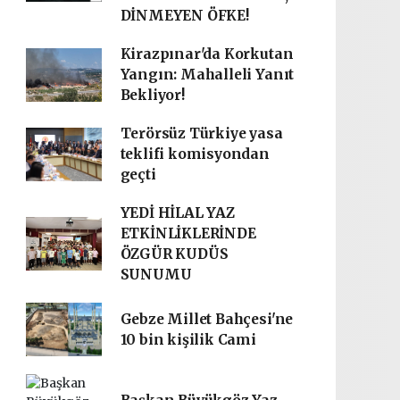
DİNMEYEN ÖFKE!
Kirazpınar'da Korkutan
Yangın: Mahalleli Yanıt
Bekliyor!
Terörsüz Türkiye yasa
teklifi komisyondan
geçti
YEDİ HİLAL YAZ
ETKİNLİKLERİNDE
ÖZGÜR KUDÜS
SUNUMU
Gebze Millet Bahçesi'ne
10 bin kişilik Cami