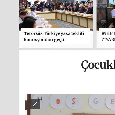
Terörsüz Türkiye yasa teklifi
MHP D
komisyondan geçti
ZİYAR
Çocukl