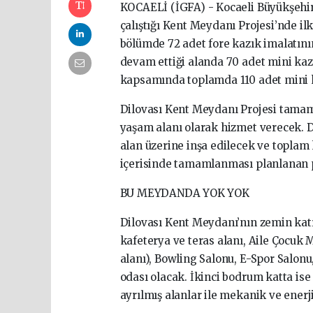
KOCAELİ (İGFA) - Kocaeli Büyükşehir 
çalıştığı Kent Meydanı Projesi’nde ilk
bölümde 72 adet fore kazık imalatını
devam ettiği alanda 70 adet mini kazı
kapsamında toplamda 110 adet mini k
Dilovası Kent Meydanı Projesi tamaml
yaşam alanı olarak hizmet verecek. D
alan üzerine inşa edilecek ve toplam
içerisinde tamamlanması planlanan p
BU MEYDANDA YOK YOK
Dilovası Kent Meydanı’nın zemin katın
kafeterya ve teras alanı, Aile Çocuk 
alanı), Bowling Salonu, E-Spor Salonu
odası olacak. İkinci bodrum katta ise 
ayrılmış alanlar ile mekanik ve enerj