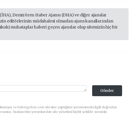
 (İHA), Demirören Haber Ajansı (DHA) ve diğer ajanslar
izin editörlerinin müdahalesi olmadan ajans kanallarından
ukuki muhataplar haberi geçen ajanslar olup sitemizin hiç bir
Gönder
ulunuyor ve habergebze.com sitesine yaptığınız yorumunuzla ilgili doğrudan
orsunuz. Yazılan tüm yorumlardan site yönetimi hiçbir şekilde sorumlu