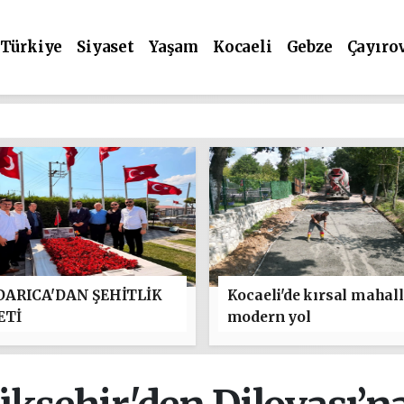
Türkiye
Siyaset
Yaşam
Kocaeli
Gebze
Çayıro
ARICA'DAN ŞEHİTLİK
Kocaeli'de kırsal mahal
ETİ
modern yol