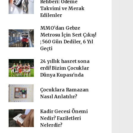
Rehberi: Ödeme
Takvimi ve Merak
Edilenler
MMO’dan Gebze
Metrosu İçin Sert Çıkış!
; 560 Gün Dediler, 6 Yıl
Geçti
24 yıllık hasret sona
erdi! Bizim Çocuklar
Dünya Kupası'nda
Çocuklara Ramazan
Nasıl Anlatılır?
Kadir Gecesi Önemi
Nedir? Faziletleri
Nelerdir?