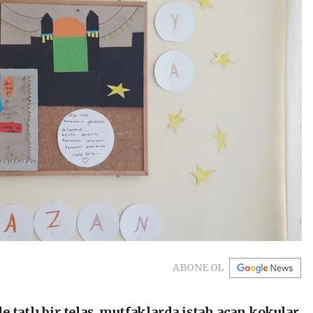
ABONE OL
 tatlı bir telaş, mutfaklarda iştah açan kokular