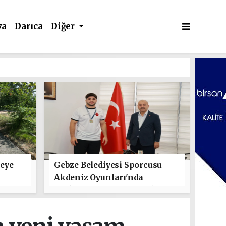
va
Darıca
Diğer
leye
Gebze Belediyesi Sporcusu
Akdeniz Oyunları'nda
Türkiye'yi Temsil Edecek