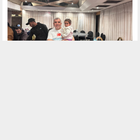
Dualarla Veda
Heyet, Mısır’daki temaslarını "İnşallah özgür
Gazze’de, özgür Mescid-i Aksa’da ve özgür Filistin’de
buluşmak ümidiyle" dualarıyla noktaladı. Selamet
Derneği, hem nakdi yardımların hem de protez
merkezi gibi kalıcı projelerin takipçisi olacağını