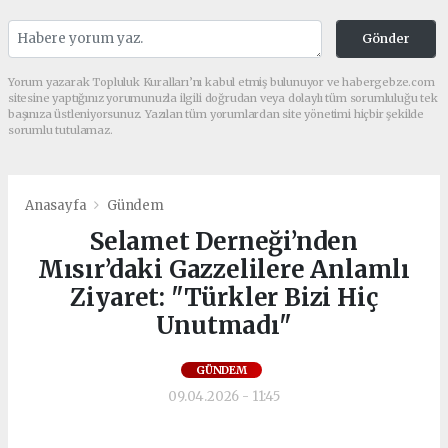
Gönder
Yorum yazarak Topluluk Kuralları’nı kabul etmiş bulunuyor ve habergebze.com
sitesine yaptığınız yorumunuzla ilgili doğrudan veya dolaylı tüm sorumluluğu tek
başınıza üstleniyorsunuz. Yazılan tüm yorumlardan site yönetimi hiçbir şekilde
sorumlu tutulamaz.
Anasayfa
Gündem
Selamet Derneği’nden
Mısır’daki Gazzelilere Anlamlı
Ziyaret: "Türkler Bizi Hiç
Unutmadı"
GÜNDEM
09.04.2026 - 11:45