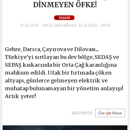
DİNMEYEN ÖFKE!
YAŞAM
12.01.2026 - 09:26, Güncelleme: 12.01.2026 - 09:55
Gebze, Darıca, Çayırova ve Dilovası...
Türkiye’yi sırtlayan bu dev bölge, SEDAŞ ve
SEPAŞ kıskacında bir Orta Çağ karanlığına
mahkum edildi. Ufak bir fırtınada çöken
altyapı, günlerce gelmeyen elektrik ve
muhatap bulunamayan bir yönetim anlayışı!
Artık yeter!
ABONE OL