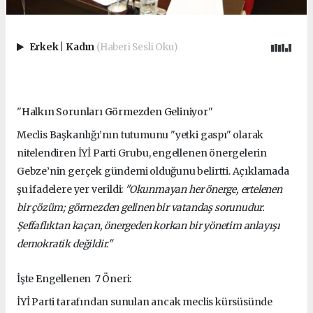
Erkek
|
Kadın
(Haberi Sesli Oku)
"Halkın Sorunları Görmezden Geliniyor"
Meclis Başkanlığı’nın tutumunu "yetki gaspı" olarak
nitelendiren İYİ Parti Grubu, engellenen önergelerin
Gebze’nin gerçek gündemi olduğunu belirtti. Açıklamada
şu ifadelere yer verildi:
"Okunmayan her önerge, ertelenen
bir çözüm; görmezden gelinen bir vatandaş sorunudur.
Şeffaflıktan kaçan, önergeden korkan bir yönetim anlayışı
demokratik değildir."
İşte Engellenen 7 Öneri:
İYİ Parti tarafından sunulan ancak meclis kürsüsünde