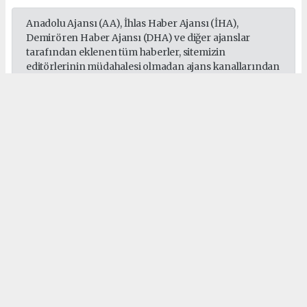
Anadolu Ajansı (AA), İhlas Haber Ajansı (İHA),
Demirören Haber Ajansı (DHA) ve diğer ajanslar
tarafından eklenen tüm haberler, sitemizin
editörlerinin müdahalesi olmadan ajans kanallarından
çekilmektedir. Bu haberlerde yer alan hukuki
muhataplar haberi geçen ajanslar olup sitemizin hiç
bir editörü sorumlu tutulamaz...
#Sepaş
#Sedaş
#Gebze
#Darıca
#Çayırova
#Dilovası
#Elektrik
Okuyucu Yorumları
(0)
Gönder
Yorum yazarak Topluluk Kuralları’nı kabul etmiş bulunuyor ve habergebze.com