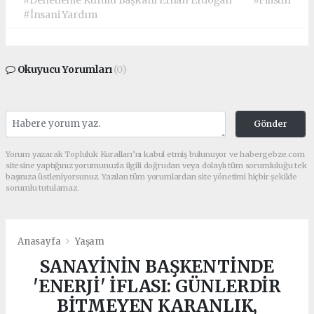
#Denetleme Kurulu Başkanı Erhan Erdoğan
#Filistin
#İnsani Yardım
Okuyucu Yorumları
(0)
Gönder
Yorum yazarak Topluluk Kuralları’nı kabul etmiş bulunuyor ve habergebze.com
sitesine yaptığınız yorumunuzla ilgili doğrudan veya dolaylı tüm sorumluluğu tek
başınıza üstleniyorsunuz. Yazılan tüm yorumlardan site yönetimi hiçbir şekilde
sorumlu tutulamaz.
Anasayfa
Yaşam
SANAYİNİN BAŞKENTİNDE
'ENERJİ' İFLASI: GÜNLERDİR
BİTMEYEN KARANLIK,