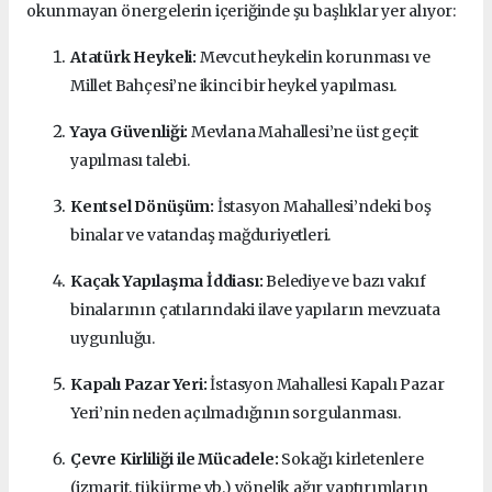
okunmayan önergelerin içeriğinde şu başlıklar yer alıyor:
Atatürk Heykeli:
Mevcut heykelin korunması ve
Millet Bahçesi’ne ikinci bir heykel yapılması.
Yaya Güvenliği:
Mevlana Mahallesi’ne üst geçit
yapılması talebi.
Kentsel Dönüşüm:
İstasyon Mahallesi’ndeki boş
binalar ve vatandaş mağduriyetleri.
Kaçak Yapılaşma İddiası:
Belediye ve bazı vakıf
binalarının çatılarındaki ilave yapıların mevzuata
uygunluğu.
Kapalı Pazar Yeri:
İstasyon Mahallesi Kapalı Pazar
Yeri’nin neden açılmadığının sorgulanması.
Çevre Kirliliği ile Mücadele:
Sokağı kirletenlere
(izmarit, tükürme vb.) yönelik ağır yaptırımların