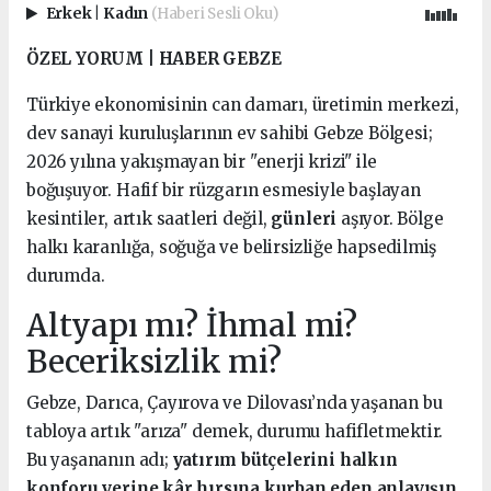
Erkek
|
Kadın
(Haberi Sesli Oku)
ÖZEL YORUM | HABER GEBZE
Türkiye ekonomisinin can damarı, üretimin merkezi,
dev sanayi kuruluşlarının ev sahibi Gebze Bölgesi;
2026 yılına yakışmayan bir "enerji krizi" ile
boğuşuyor. Hafif bir rüzgarın esmesiyle başlayan
kesintiler, artık saatleri değil,
günleri
aşıyor. Bölge
halkı karanlığa, soğuğa ve belirsizliğe hapsedilmiş
durumda.
Altyapı mı? İhmal mi?
Beceriksizlik mi?
Gebze, Darıca, Çayırova ve Dilovası’nda yaşanan bu
tabloya artık "arıza" demek, durumu hafifletmektir.
Bu yaşananın adı;
yatırım bütçelerini halkın
konforu yerine kâr hırsına kurban eden anlayışın