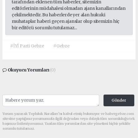
tarafından eklenen tüm haberler, sitemizin
editörlerinin müdahalesi olmadan ajans kanallarından
çekilmektedir. Bu haberlerde yer alan hukuki
muhataplar haberi geçen ajanslar olup sitemizin hiç
bir editörü sorumlu tutulamaz...
#İYİ Parti Gebze
#Gebze
Okuyucu Yorumları
(0)
Gönder
Yorum yazarak Topluluk Kuralları’nı kabul etmiş bulunuyor ve habergebze.com
sitesine yaptığınız yorumunuzla ilgili doğrudan veya dolaylı tüm sorumluluğu tek
başınıza üstleniyorsunuz. Yazılan tüm yorumlardan site yönetimi hiçbir şekilde
sorumlu tutulamaz.