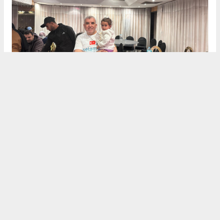
Dualarla Veda
Heyet, Mısır’daki temaslarını "İnşallah özgür
Gazze’de, özgür Mescid-i Aksa’da ve özgür Filistin’de
buluşmak ümidiyle" dualarıyla noktaladı. Selamet
Derneği, hem nakdi yardımların hem de protez
merkezi gibi kalıcı projelerin takipçisi olacağını
belirterek tüm hayırseverlere teşekkürlerini iletti.