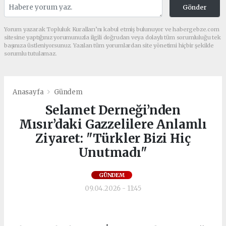
Gönder
Yorum yazarak Topluluk Kuralları’nı kabul etmiş bulunuyor ve habergebze.com
sitesine yaptığınız yorumunuzla ilgili doğrudan veya dolaylı tüm sorumluluğu tek
başınıza üstleniyorsunuz. Yazılan tüm yorumlardan site yönetimi hiçbir şekilde
sorumlu tutulamaz.
Anasayfa
Gündem
Selamet Derneği’nden
Mısır’daki Gazzelilere Anlamlı
Ziyaret: "Türkler Bizi Hiç
Unutmadı"
GÜNDEM
09.04.2026 - 11:45