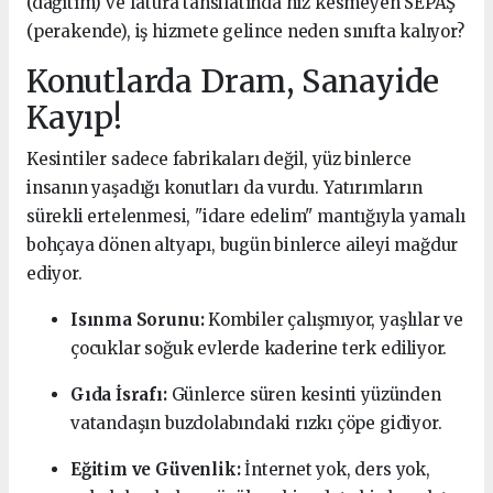
(dağıtım) ve fatura tahsilatında hız kesmeyen SEPAŞ
(perakende), iş hizmete gelince neden sınıfta kalıyor?
Konutlarda Dram, Sanayide
Kayıp!
Kesintiler sadece fabrikaları değil, yüz binlerce
insanın yaşadığı konutları da vurdu. Yatırımların
sürekli ertelenmesi, "idare edelim" mantığıyla yamalı
bohçaya dönen altyapı, bugün binlerce aileyi mağdur
ediyor.
Isınma Sorunu:
Kombiler çalışmıyor, yaşlılar ve
çocuklar soğuk evlerde kaderine terk ediliyor.
Gıda İsrafı:
Günlerce süren kesinti yüzünden
vatandaşın buzdolabındaki rızkı çöpe gidiyor.
Eğitim ve Güvenlik:
İnternet yok, ders yok,