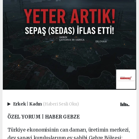
Erkek
|
Kadın
(Haberi Sesli Oku)
ÖZEL YORUM | HABER GEBZE
Türkiye ekonomisinin can damarı, üretimin merkezi,
dev sanayi kuruluşlarının ev sahibi Gebze Bölgesi;