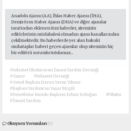
Anadolu Ajansı (AA), İhlas Haber Ajansı (İHA),
Demirören Haber Ajansı (DHA) ve diğer ajanslar
tarafından eklenen tüm haberler, sitemizin
editörlerinin müdahalesi olmadan ajans kanallarından
çekilmektedir. Bu haberlerde yer alan hukuki
muhataplar haberi geçen ajanslar olup sitemizin hiç
bir editörü sorumlu tutulamaz...
#Selamet Uluslararası İnsani Yardım Derneği
#Gazze
#Selamet Derneği
#Genel Başkan Harun Yavuz Yılmaz
#Başkan Yardımcısı Yaşar Birgül
#Denetleme Kurulu Başkanı Erhan Erdoğan
#Filistin
#İnsani Yardım
Okuyucu Yorumları
(0)