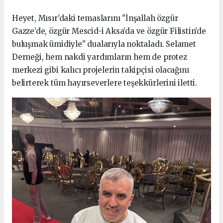
Heyet, Mısır’daki temaslarını "İnşallah özgür
Gazze’de, özgür Mescid-i Aksa’da ve özgür Filistin’de
buluşmak ümidiyle" dualarıyla noktaladı. Selamet
Derneği, hem nakdi yardımların hem de protez
merkezi gibi kalıcı projelerin takipçisi olacağını
belirterek tüm hayırseverlere teşekkürlerini iletti.