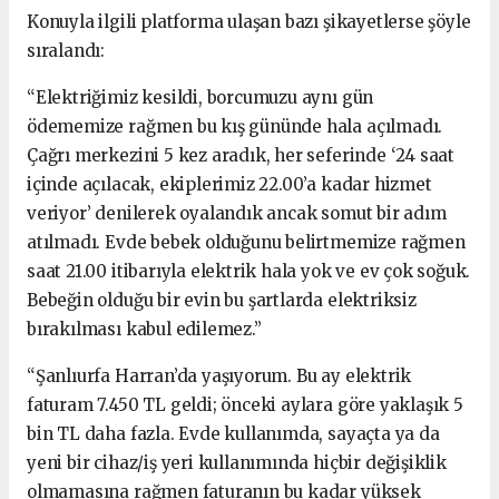
Konuyla ilgili platforma ulaşan bazı şikayetlerse şöyle
sıralandı:
“Elektriğimiz kesildi, borcumuzu aynı gün
ödememize rağmen bu kış gününde hala açılmadı.
Çağrı merkezini 5 kez aradık, her seferinde ‘24 saat
içinde açılacak, ekiplerimiz 22.00’a kadar hizmet
veriyor’ denilerek oyalandık ancak somut bir adım
atılmadı. Evde bebek olduğunu belirtmemize rağmen
saat 21.00 itibarıyla elektrik hala yok ve ev çok soğuk.
Bebeğin olduğu bir evin bu şartlarda elektriksiz
bırakılması kabul edilemez.”
“Şanlıurfa Harran’da yaşıyorum. Bu ay elektrik
faturam 7.450 TL geldi; önceki aylara göre yaklaşık 5
bin TL daha fazla. Evde kullanımda, sayaçta ya da
yeni bir cihaz/iş yeri kullanımında hiçbir değişiklik
olmamasına rağmen faturanın bu kadar yüksek