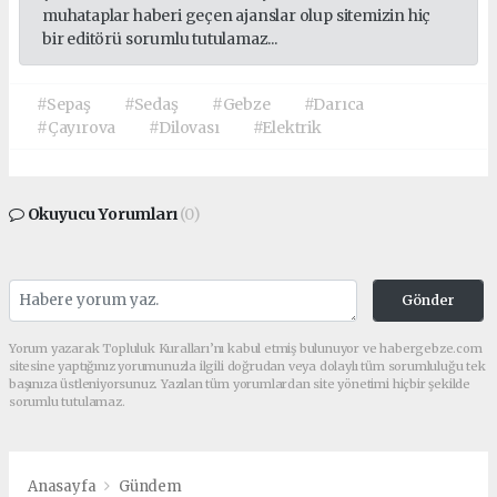
muhataplar haberi geçen ajanslar olup sitemizin hiç
bir editörü sorumlu tutulamaz...
#Sepaş
#Sedaş
#Gebze
#Darıca
#Çayırova
#Dilovası
#Elektrik
Okuyucu Yorumları
(0)
Gönder
Yorum yazarak Topluluk Kuralları’nı kabul etmiş bulunuyor ve habergebze.com
sitesine yaptığınız yorumunuzla ilgili doğrudan veya dolaylı tüm sorumluluğu tek
başınıza üstleniyorsunuz. Yazılan tüm yorumlardan site yönetimi hiçbir şekilde
sorumlu tutulamaz.
Anasayfa
Gündem