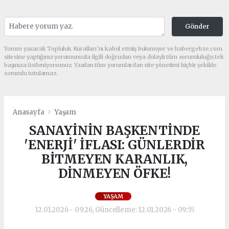
Gönder
Yorum yazarak Topluluk Kuralları’nı kabul etmiş bulunuyor ve habergebze.com
sitesine yaptığınız yorumunuzla ilgili doğrudan veya dolaylı tüm sorumluluğu tek
başınıza üstleniyorsunuz. Yazılan tüm yorumlardan site yönetimi hiçbir şekilde
sorumlu tutulamaz.
Anasayfa
Yaşam
SANAYİNİN BAŞKENTİNDE
'ENERJİ' İFLASI: GÜNLERDİR
BİTMEYEN KARANLIK,
DİNMEYEN ÖFKE!
YAŞAM
12.01.2026 - 09:26, Güncelleme: 12.01.2026 - 09:55