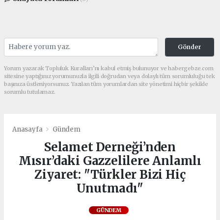
Gönder
Yorum yazarak Topluluk Kuralları’nı kabul etmiş bulunuyor ve habergebze.com
sitesine yaptığınız yorumunuzla ilgili doğrudan veya dolaylı tüm sorumluluğu tek
başınıza üstleniyorsunuz. Yazılan tüm yorumlardan site yönetimi hiçbir şekilde
sorumlu tutulamaz.
Anasayfa
Gündem
Selamet Derneği’nden
Mısır’daki Gazzelilere Anlamlı
Ziyaret: "Türkler Bizi Hiç
Unutmadı"
GÜNDEM