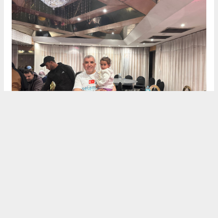
Dualarla Veda
Heyet, Mısır’daki temaslarını "İnşallah özgür
Gazze’de, özgür Mescid-i Aksa’da ve özgür Filistin’de
buluşmak ümidiyle" dualarıyla noktaladı. Selamet