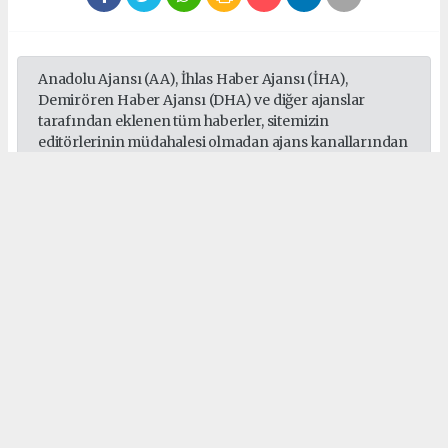
Anadolu Ajansı (AA), İhlas Haber Ajansı (İHA),
Demirören Haber Ajansı (DHA) ve diğer ajanslar
tarafından eklenen tüm haberler, sitemizin
editörlerinin müdahalesi olmadan ajans kanallarından
çekilmektedir. Bu haberlerde yer alan hukuki
muhataplar haberi geçen ajanslar olup sitemizin hiç
bir editörü sorumlu tutulamaz...
#Sepaş
#Sedaş
#Gebze
#Darıca
#Çayırova
#Dilovası
#Elektrik
Okuyucu Yorumları
(0)
Gönder