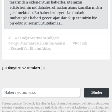
tarafından eklenen tüm haberler, sitemizin
editörlerinin müdahalesi olmadan ajans kanallarından
çekilmektedir. Bu haberlerde yer alan hukuki
muhataplar haberi geçen ajanslar olup sitemizin hiç
bir editörü sorumlu tutulamaz...
#TR42 Doğu Marmara Bölgesi
#Doğu Marmara Kalkınma Ajansı
#Kocaeli
#Kocaeli Vali İlhami Aktaş
Okuyucu Yorumları
(0)
Gönder
Yorum yazarak Topluluk Kuralları’nı kabul etmiş bulunuyor ve habergebze.com
sitesine yaptığınız yorumunuzla ilgili doğrudan veya dolaylı tüm sorumluluğu tek
başınıza üstleniyorsunuz. Yazılan tüm yorumlardan site yönetimi hiçbir şekilde