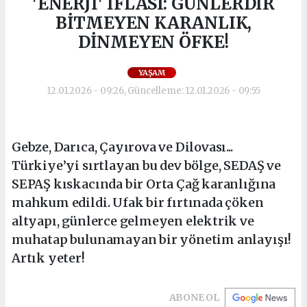
'ENERJİ' İFLASI: GÜNLERDİR
BİTMEYEN KARANLIK,
DİNMEYEN ÖFKE!
YAŞAM
12.01.2026 - 09:26, Güncelleme: 12.01.2026 - 09:55
Gebze, Darıca, Çayırova ve Dilovası...
Türkiye’yi sırtlayan bu dev bölge, SEDAŞ ve
SEPAŞ kıskacında bir Orta Çağ karanlığına
mahkum edildi. Ufak bir fırtınada çöken
altyapı, günlerce gelmeyen elektrik ve
muhatap bulunamayan bir yönetim anlayışı!
Artık yeter!
ABONE OL