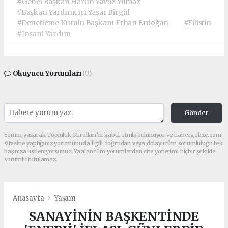
#Genel Başkan Harun Yavuz Yılmaz
#Başkan Yardımcısı Yaşar Birgül
#Denetleme Kurulu Başkanı Erhan Erdoğan
#Filistin
#İnsani Yardım
Okuyucu Yorumları
(0)
Gönder
Yorum yazarak Topluluk Kuralları’nı kabul etmiş bulunuyor ve habergebze.com
sitesine yaptığınız yorumunuzla ilgili doğrudan veya dolaylı tüm sorumluluğu tek
başınıza üstleniyorsunuz. Yazılan tüm yorumlardan site yönetimi hiçbir şekilde
sorumlu tutulamaz.
Anasayfa
Yaşam
SANAYİNİN BAŞKENTİNDE